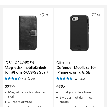
75
61
IDEAL OF SWEDEN
Otterbox
Magnetisk mobilplånbok
Defender Mobilskal för
för iPhone 6/7/8/SE Svart
iPhone 6, 6s, 7, 8, SE
4.5
(524)
4.5
(21)
90
399
499
:
-
Magnetiskt och löstagbart
Stötskydd i flera lager
skal
Skyddar mot damm och
6 kreditkortsfack
smuts
Fungerar med Qi-laddare
Inbyggt hölster och stativ