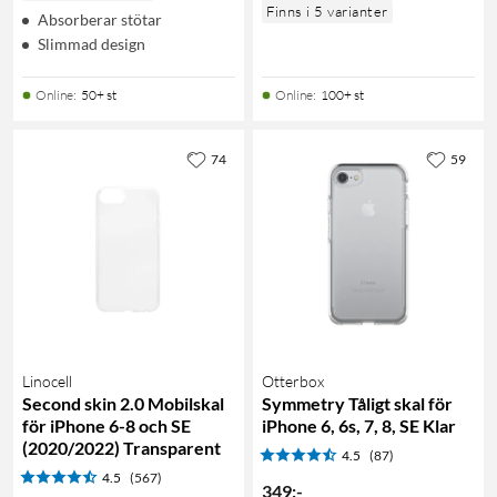
Finns i 5 varianter
Absorberar stötar
Slimmad design
Online
:
50+ st
Online
:
100+ st
74
59
Linocell
Otterbox
Second skin 2.0 Mobilskal
Symmetry Tåligt skal för
för iPhone 6-8 och SE
iPhone 6, 6s, 7, 8, SE Klar
(2020/2022) Transparent
4.5
(87)
4.5
(567)
349
:
-