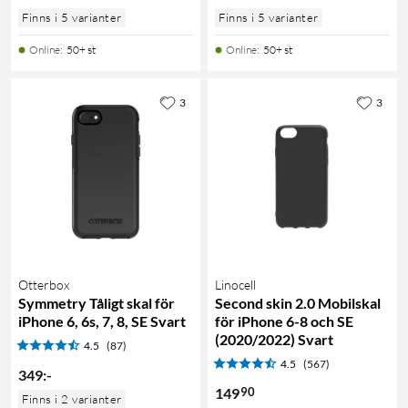
Finns i 5 varianter
Finns i 5 varianter
Online
:
50+ st
Online
:
50+ st
3
3
Otterbox
Linocell
Symmetry Tåligt skal för
Second skin 2.0 Mobilskal
iPhone 6, 6s, 7, 8, SE Svart
för iPhone 6-8 och SE
(2020/2022) Svart
4.5
(87)
4.5
(567)
349
:
-
90
149
Finns i 2 varianter