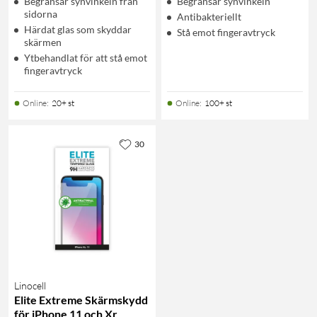
Begränsar synvinkeln från
Begränsar synvinkeln
sidorna
Antibakteriellt
Härdat glas som skyddar
Stå emot fingeravtryck
skärmen
Ytbehandlat för att stå emot
fingeravtryck
Online
:
20+ st
Online
:
100+ st
30
Linocell
Elite Extreme Skärmskydd
för iPhone 11 och Xr