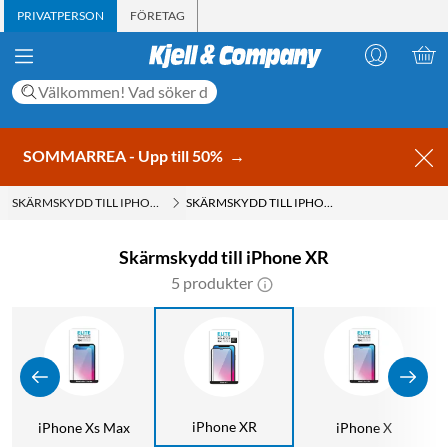
PRIVATPERSON
FÖRETAG
SOMMARREA - Upp till 50%
→
SKÄRMSKYDD TILL IPHONE
SKÄRMSKYDD TILL IPHONE XR
Skärmskydd till iPhone XR
5 produkter
iPhone XR
iPhone Xs Max
iPhone X