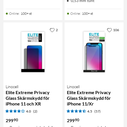
0,53 mm tunt
Online
:
100+ st
Online
:
100+ st
2
106
Linocell
Linocell
Elite Extreme Privacy
Elite Extreme Privacy
Glass Skärmskydd för
Glass Skärmskydd för
iPhone 11 och XR
iPhone 11/Xr
4.0
(2)
4.5
(57)
90
90
299
299