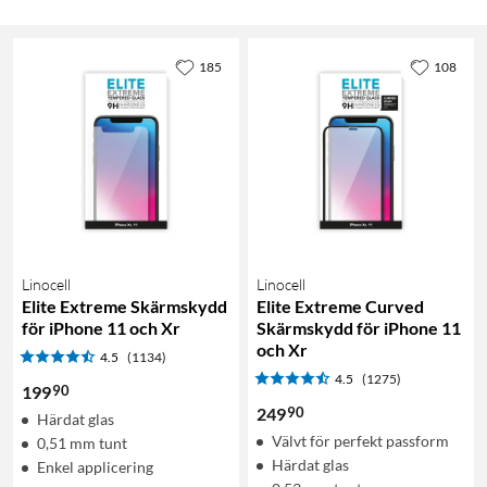
185
108
Linocell
Linocell
Elite Extreme Skärmskydd
Elite Extreme Curved
för iPhone 11 och Xr
Skärmskydd för iPhone 11
och Xr
4.5
(1134)
4.5
(1275)
90
199
90
249
Härdat glas
Välvt för perfekt passform
0,51 mm tunt
Härdat glas
Enkel applicering