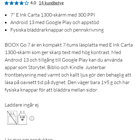
4.0
14 kundbetyg
7" E Ink Carta 1300-skärm med 300 PPI
Android 13 med Google Play och appstöd
Fysiska bläddrarknappar och pennskrivning
BOOX Go 7 är en kompakt 7-tums läsplatta med E Ink Carta
1300-skärm som ger skarp text med hög kontrast. Med
Android 13 och tillgång till Google Play kan du använda
appar som Storytel, Biblio och Kindle. Justerbar
frontbelysning med varmt och kallt ljus gör den behaglig att
läsa på oavsett tid på dygnet. Den väger bara 195 g och har
fysiska knappar för att bläddra mellan sidor.
Laddare ingår ej
5
-
10
W
Läs mer om produkten