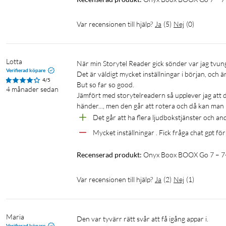
Var recensionen till hjälp?
Ja
(
5
)
Nej
(
0
)
Lotta
När min Storytel Reader gick sönder var jag tvungen att se mig om efter något annat. 

Verifierad köpare
Det är väldigt mycket inställningar i början, och är 
4/5
But so far so good. 

4 månader sedan
Jämfört med storytelreadern så upplever jag att de
händer..., men den går att rotera och då kan man 
Det går att ha flera ljudbokstjänster och and
Mycket inställningar . Fick fråga chat gpt för a
Recenserad produkt:
Onyx Boox BOOX Go 7 – 7-t
Var recensionen till hjälp?
Ja
(
2
)
Nej
(
1
)
Maria
Den var tyvärr rätt svår att få igång appar i.

Verifierad köpare