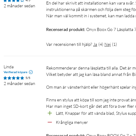
4/5
En del har skrivit att installationen kan vara svår.
2 månader sedan
instruktionerna på skärmen och följa dem steg för 
När man väl kommit in i systemet, kan man ladda 
I förpackningen
1 × BOOX Go 7
Recenserad produkt:
Onyx Boox Go 7 Läsplatta 
1 × USB-C-kabel
1 × Verktyg för SIM-kortfack (microSD)
Var recensionen till hjälp?
Ja
(
4
)
Nej
(
1
)
1 × Snabbstartsguide
1 × Garantibevis
Linda
Rekommenderar denna läsplatta till alla. Det är möjligt att ladda ner vilken app som helst från Google Store (Play Butik). 
Verifierad köpare
Vilket betyder att jag kan läsa bland annat från Bi
5/5
2 månader sedan
Om man är vänsterhänt eller högerhänt spelar ingen
Finns en stylus att köpa till som jag inte provat ä
Har man inget SD-kort går det att föra över filer
Lätt, Knappar för att vända blad, Stylus sup
Krångliga menyer
Recenserad produkt:
Onyx Boox BOOX Go 7 – 7-t