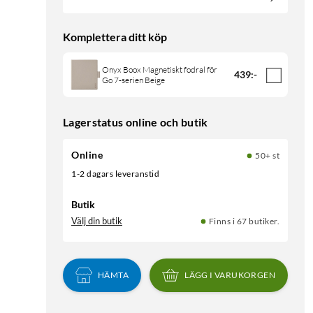
Komplettera ditt köp
Onyx Boox Magnetiskt fodral för
439
:
-
Go 7-serien Beige
Lagerstatus online och butik
Online
50+ st
1-2 dagars leveranstid
Butik
Välj din butik
Finns i 67 butiker.
HÄMTA
LÄGG I VARUKORGEN