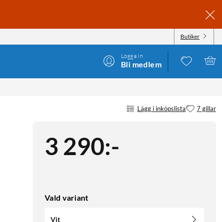
Butiker
Logga in
Bli medlem
Lägg i inköpslista
7 gillar
3 290
:
-
Vald variant
Vit