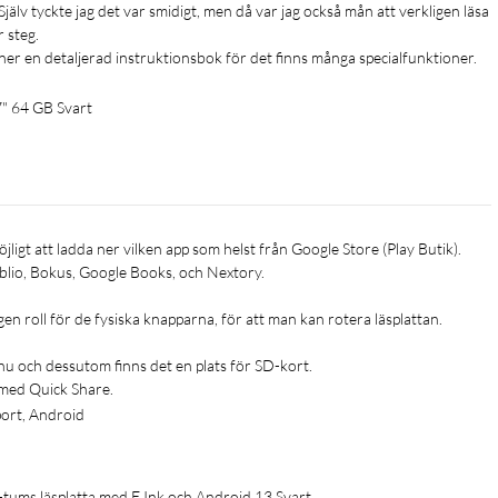
 Själv tyckte jag det var smidigt, men då var jag också mån att verkligen läsa 
steg.

ner en detaljerad instruktionsbok för det finns många specialfunktioner.
7" 64 GB Svart
blio, Bokus, Google Books, och Nextory.

 roll för de fysiska knapparna, för att man kan rotera läsplattan.

nnu och dessutom finns det en plats för SD-kort.

 med Quick Share.
port, Android
ums läsplatta med E Ink och Android 13 Svart