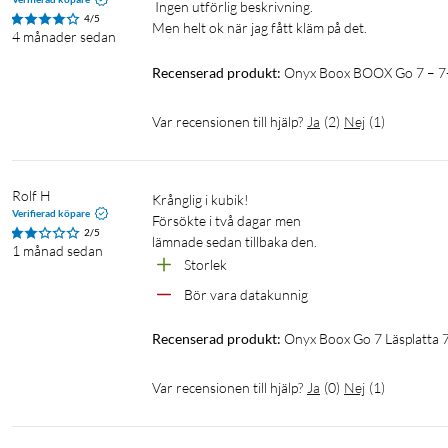
 Ingen utförlig beskrivning. 

4/5
Men helt ok när jag fått kläm på det. 
4 månader sedan
Recenserad produkt:
Onyx Boox BOOX Go 7 – 7-t
Var recensionen till hjälp?
Ja
(
2
)
Nej
(
1
)
Rolf H
Krånglig i kubik!

Verifierad köpare
Försökte i två dagar men

2/5
lämnade sedan tillbaka den.
1 månad sedan
Storlek
Bör vara datakunnig
Recenserad produkt:
Onyx Boox Go 7 Läsplatta 
Var recensionen till hjälp?
Ja
(
0
)
Nej
(
1
)