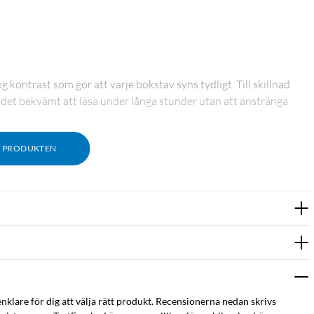
ontrast som gör att varje bokstav syns tydligt. Till skillnad
ör det bekvämt att läsa under långa stunder utan att anstränga
M PRODUKTEN
r som Storytel, Biblio, Kindle och Kobo. Den inbyggda läsaren
OBI och AZW3.
ra anteckningar direkt på sidan och skriva i den inbyggda
enklare för dig att välja rätt produkt. Recensionerna nedan skrivs