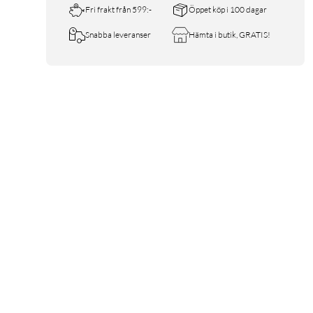
Fri frakt från 599:-
Öppet köp i 100 dagar
Snabba leveranser
Hämta i butik, GRATIS!