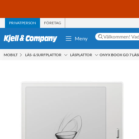
PRIVATPERSON
FÖRETAG
Meny
MOBILT
LÄS- & SURFPLATTOR
LÄSPLATTOR
ONYX BOOX GO 7 LÄSP