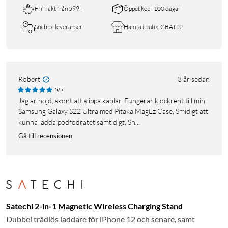
Fri frakt från 599:-
Öppet köp i 100 dagar
Snabba leveranser
Hämta i butik, GRATIS!
Robert
3 år sedan
5/5
Jag är nöjd, skönt att slippa kablar. Fungerar klockrent till min
Samsung Galaxy S22 Ultra med Pitaka MagEz Case, Smidigt att
kunna ladda podfodratet samtidigt. Sn...
Gå till recensionen
Satechi 2-in-1 Magnetic Wireless Charging Stand
Dubbel trådlös laddare för iPhone 12 och senare, samt