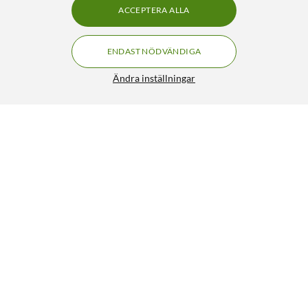
ACCEPTERA ALLA
ENDAST NÖDVÄNDIGA
Ändra inställningar
Satechi 2-in-1 Magnetic Wireless Charging Stand
FRI FRAKT
4.5/5
890:-
HÄMTA
LÄGG I VARUKORGEN
Liknande produkter