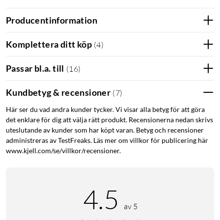
USB-C-anslutning, kabel medföljer
Producentinformation
Komplettera ditt köp
(
4
)
Kompatibla enheter: iPhone 12 och senare och AirPods
Pro/AirPods med trådlöst laddningsfodral. iPhone utan
Passar bl.a. till
(
16
)
magnet stöds inte.
Kundbetyg & recensioner
(
7
)
Här ser du vad andra kunder tycker. Vi visar alla betyg för att göra
det enklare för dig att välja rätt produkt. Recensionerna nedan skrivs
uteslutande av kunder som har köpt varan. Betyg och recensioner
administreras av TestFreaks. Läs mer om villkor för publicering här
www.kjell.com/se/villkor/recensioner.
4.5
av 5