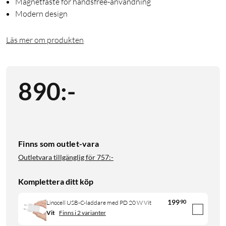
Magnetfäste för handsfree-användning
Modern design
Läs mer om produkten
890
:
-
Finns som outlet-vara
Outletvara tillgänglig för
757:-
Komplettera ditt köp
199
90
Linocell USB-C-laddare med PD 20 W Vit
Vit
Finns i 2 varianter