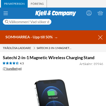
PRIVATPERSON
FÖRETAG
SOMMARREA - Upp till 50%
→
TRÅDLÖSA LADDARE
SATECHI 2-IN-1 MAGNETIC WIRELESS CHARGING STAND
Satechi 2-in-1 Magnetic Wireless Charging Stand
4.5
Artikelnr: 89946
(7 kundbetyg)