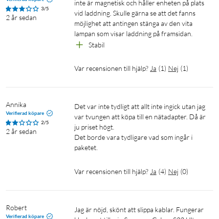
inte är magnetisk och håller enheten på plats 
3/5
vid laddning. Skulle gärna se att det fanns 
2 år sedan
möjlighet att antingen stänga av den vita 
lampan som visar laddning på framsidan. 
Stabil
Var recensionen till hjälp?
Ja
(
1
)
Nej
(
1
)
Annika
Det var inte tydligt att allt inte ingick utan jag 
Verifierad köpare
var tvungen att köpa till en nätadapter. Då är 
2/5
ju priset högt. 

2 år sedan
Det borde vara tydligare vad som ingår i 
paketet. 
Var recensionen till hjälp?
Ja
(
4
)
Nej
(
0
)
Robert 
Jag är nöjd, skönt att slippa kablar. Fungerar 
Verifierad köpare