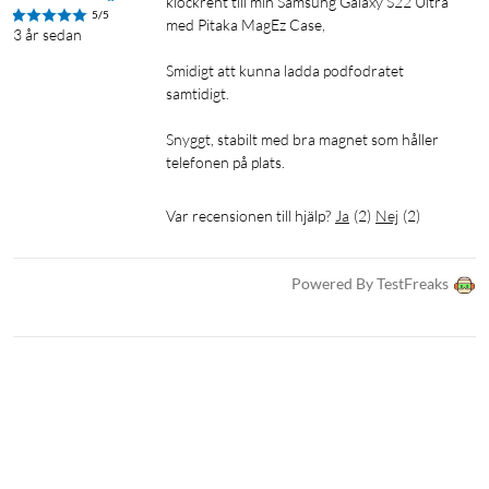
klockrent till min Samsung Galaxy S22 Ultra 
5/5
med Pitaka MagEz Case, 

3 år sedan
Smidigt att kunna ladda podfodratet 
samtidigt.

Snyggt, stabilt med bra magnet som håller 
telefonen på plats.
Var recensionen till hjälp?
Ja
(
2
)
Nej
(
2
)
Powered By TestFreaks