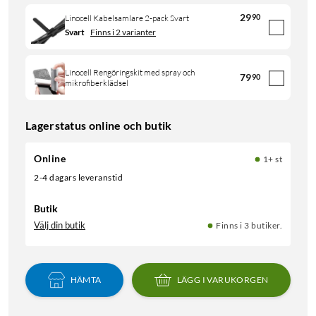
29
90
Linocell Kabelsamlare 2-pack Svart
Svart
Finns i 2 varianter
Linocell Rengöringskit med spray och
79
90
mikrofiberklädsel
Lagerstatus online och butik
Online
1+ st
2-4 dagars leveranstid
Butik
Välj din butik
Finns i 3 butiker.
HÄMTA
LÄGG I VARUKORGEN