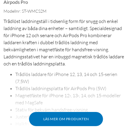
Airpods Pro
Modellnr: ST-WMCS2M
Trådlöst laddningställ i tidsenlig form för snygg och enkel
laddning av båda dina enheter – samtidigt. Specialdesignad
för iPhone 12 och senare och AirPods Pro kombinerar
laddaren kraften i dubbel trådlös laddning med
bekvämligheten i magnetfäste för handsfree-visning.
Laddningsstativet har en inbyggd magnetisk trådlös laddare
och en trådlös laddningsplatta.
Trådlös laddare för iPhone 12, 13, 14 och 15-serien
(7,5W)
Trådlös laddningsplatta för AirPods Pro (5W)
Magnetfäste för iPhone 12-, 13-, 14, och 15-modeller
med MagSafe
Stativ för bekväm handsfree-visning
Justerbart fäste för att hitta rätt vinkel
LÄS MER OM PRODUKTEN
Halkfri yta på undersidan
LED-indikatorlampa visar laddningsprocessen