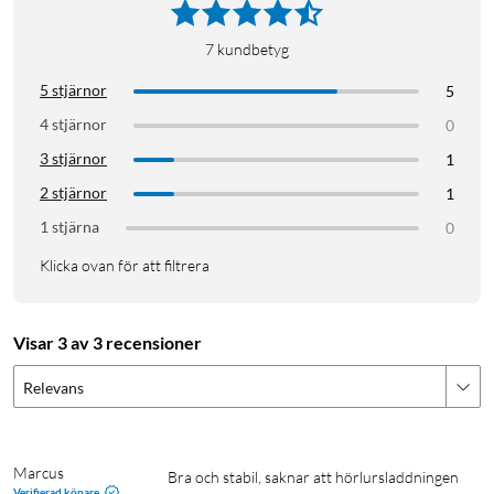
iPhone-laddare
iPhone 14-serien
iPhone 13-serien
7
kundbetyg
iPhone 12-serien
AirPods-laddare
5 stjärnor
5
4 stjärnor
0
3 stjärnor
1
2 stjärnor
1
1 stjärna
0
Klicka ovan för att filtrera
Visar 3 av 3 recensioner
Relevans
Marcus
Bra och stabil, saknar att hörlursladdningen 
Verifierad köpare