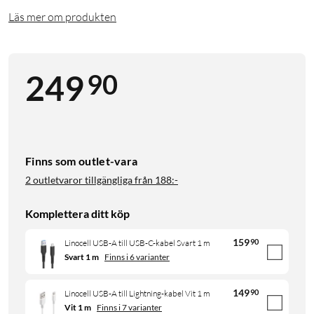
Läs mer om produkten
90
249
Finns som outlet-vara
2 outletvaror tillgängliga från
188:-
Komplettera ditt köp
159
90
Linocell USB-A till USB-C-kabel Svart 1 m
Svart 1 m
Finns i 6 varianter
149
90
Linocell USB-A till Lightning-kabel Vit 1 m
Vit 1 m
Finns i 7 varianter