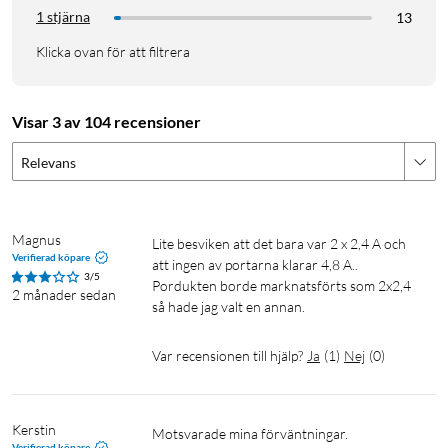
1 stjärna
13
Klicka ovan för att filtrera
Visar 3 av 104 recensioner
Relevans
Magnus
Lite besviken att det bara var 2 x 2,4 A och 
Verifierad köpare
att ingen av portarna klarar 4,8 A.. 
3/5
Pordukten borde marknatsförts som 2x2,4 
2 månader sedan
så hade jag valt en annan. 
Var recensionen till hjälp?
Ja
(
1
)
Nej
(
0
)
Kerstin
Motsvarade mina förväntningar.
Verifierad köpare