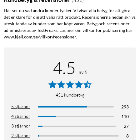
Här ser du vad andra kunder tycker. Vi visar alla betyg för att göra
det enklare för dig att välja rätt produkt. Recensionerna nedan skrivs
uteslutande av kunder som har köpt varan. Betyg och recensioner
administreras av TestFreaks. Läs mer om villkor för publicering här
www.kjell.com/se/villkor/recensioner.
4.5
av 5
451
kundbetyg
5 stjärnor
293
4 stjärnor
110
3 stjärnor
27
2 stjärnor
8