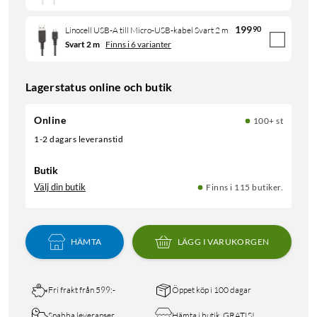
199
90
Linocell USB-A till Micro-USB-kabel Svart 2 m
Svart 2 m
Finns i 6 varianter
Lagerstatus online och butik
Online
100+ st
1-2 dagars leveranstid
Butik
Välj din butik
Finns i 115 butiker.
HÄMTA
LÄGG I VARUKORGEN
Fri frakt från 599:-
Öppet köp i 100 dagar
Snabba leveranser
Hämta i butik, GRATIS!