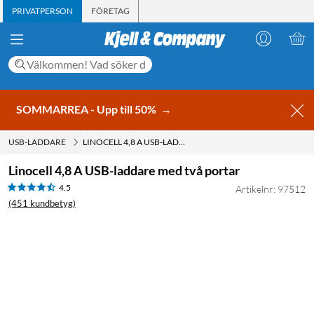
PRIVATPERSON
FÖRETAG
SOMMARREA - Upp till 50%
→
USB-LADDARE
LINOCELL 4,8 A USB-LADDARE MED TVÅ PORTAR
Linocell 4,8 A USB-laddare med två portar
4.5
Artikelnr: 97512
(451 kundbetyg)