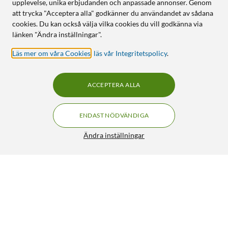
upplevelse, unika erbjudanden och anpassade annonser. Genom
att trycka "Acceptera alla" godkänner du användandet av sådana
cookies. Du kan också välja vilka cookies du vill godkänna via
länken "Ändra inställningar".
Läs mer om våra Cookies
,
läs vår Integritetspolicy
.
ACCEPTERA ALLA
ENDAST NÖDVÄNDIGA
Ändra inställningar
Linocell 4,8 A USB-laddare med två portar
249:90
4.5/5
HÄMTA
LÄGG I VARUKORGEN