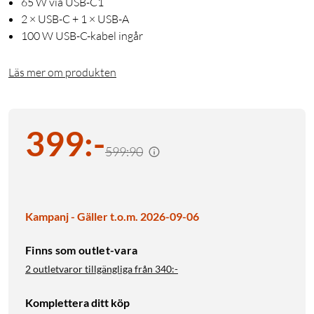
65 W via USB-C1
2 × USB-C + 1 × USB-A
100 W USB-C-kabel ingår
Läs mer om produkten
399
:
-
599:90
Kampanj - Gäller t.o.m. 2026-09-06
Finns som outlet-vara
2 outletvaror tillgängliga från
340:-
Komplettera ditt köp