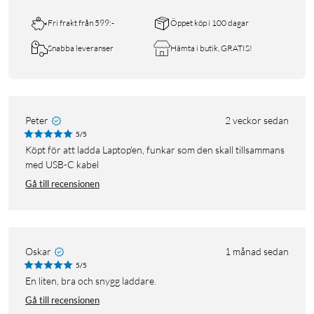
Fri frakt från 599:-
Öppet köp i 100 dagar
Snabba leveranser
Hämta i butik, GRATIS!
Peter
2 veckor sedan
5/5
Köpt för att ladda Laptop'en, funkar som den skall tillsammans
med USB-C kabel
Gå till recensionen
Oskar
1 månad sedan
5/5
En liten, bra och snygg laddare.
Gå till recensionen