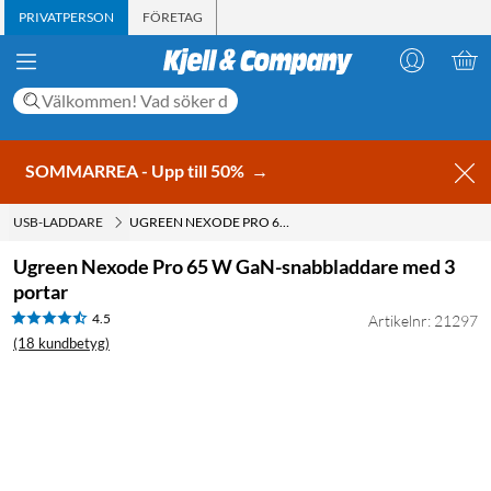
PRIVATPERSON
FÖRETAG
SOMMARREA - Upp till 50%
→
USB-LADDARE
UGREEN NEXODE PRO 65 W GAN-SNABBLADDARE MED 3 PORTAR
Ugreen Nexode Pro 65 W GaN-snabbladdare med 3
portar
4.5
Artikelnr: 21297
(18 kundbetyg)