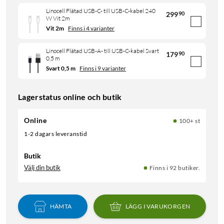
Linocell Flätad USB-C- till USB-C-kabel 240
299
90
W Vit 2m
Vit 2m
Finns i 4 varianter
Linocell Flätad USB-A- till USB-C-kabel Svart
179
90
0,5 m
Svart 0,5 m
Finns i 9 varianter
Lagerstatus online och butik
Online
100+ st
1-2 dagars leveranstid
Butik
Välj din butik
Finns i 92 butiker.
HÄMTA
LÄGG I VARUKORGEN