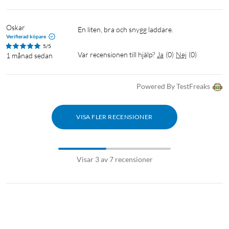
Oskar
En liten, bra och snygg laddare.
Verifierad köpare
5/5
Var recensionen till hjälp?
Ja
(
0
)
Nej
(
0
)
1 månad sedan
Powered By TestFreaks
VISA FLER RECENSIONER
Visar 3 av 7 recensioner