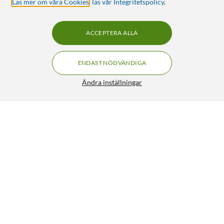
Läs mer om våra Cookies
,
läs vår Integritetspolicy
.
ACCEPTERA ALLA
ENDAST NÖDVÄNDIGA
Ändra inställningar
Ugreen Nexode Pro 65 W GaN-snabbladdare med 3
399:-
portar
599:90
4.5/5
HÄMTA
LÄGG I VARUKORGEN