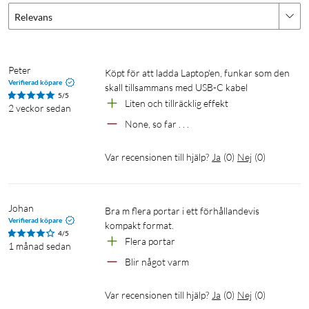
Uteffekt per port
Relevans
USB-C1: 5 V⎓3 A; 9 V⎓3 A; 12 V⎓3 A; 15 V⎓3 A; 20 V⎓3,25 A
(65 W max)
USB-C2: 5 V⎓3 A; 9 V⎓3 A; 12 V⎓2,5 A (30 W max)
USB-A: 5 V⎓3 A; 9 V⎓2 A; 12 V⎓1,5 A; 10 V⎓2,25 A (22,5 W
Peter
Köpt för att ladda Laptop'en, funkar som den 
Verifierad köpare
max)
skall tillsammans med USB-C kabel
5/5
PPS: 3,3–11 V⎓4,5 A
Liten och tillräcklig effekt
2 veckor sedan
None, so far . . .
Ingång: 100–240 V~, 50/60 Hz, 1,8 A max
Mått: 53 × 40 × 33 mm
Var recensionen till hjälp?
Ja
(
0
)
Nej
(
0
)
Vikt: 117 g
Färg: Grå
Johan
Bra m flera portar i ett förhållandevis 
I förpackningen
Verifierad köpare
kompakt format. 
4/5
1 × Nexode Pro 65 W-laddare
Flera portar 
1 månad sedan
1 × USB-C-kabel (100 W, 1,5 m)
Blir något varm
Snabbstartsguide
Var recensionen till hjälp?
Ja
(
0
)
Nej
(
0
)