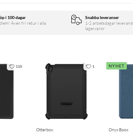
öp i 100 dagar
Snabba leveranser
em! Även fri retur i alla
1-2 arbetsdagar leverans
lagervaror
NYHET
110
1
Otterbox
Onyx Boox