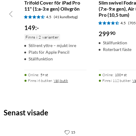
Trifold Cover för iPad Pro
Slim swivel Fodra
11" (1:a-3:e gen) Olivgrön
(7:e-9:e gen), Air 
Pro (10,5 tum)
4.5
(41 kundbetyg)
4.5
(705
149
:
-
299
90
Finns i 2 varianter
Ställfunktion
Stilrent yttre – mjukt inre
Roterbart fäste
Plats för Apple Pencil
Ställfunktion
Online
:
5+ st
Online
:
100+ st
Finns i 6 butiker.
Välj butik
Finns i 112 butiker.
Vä
Senast visade
15