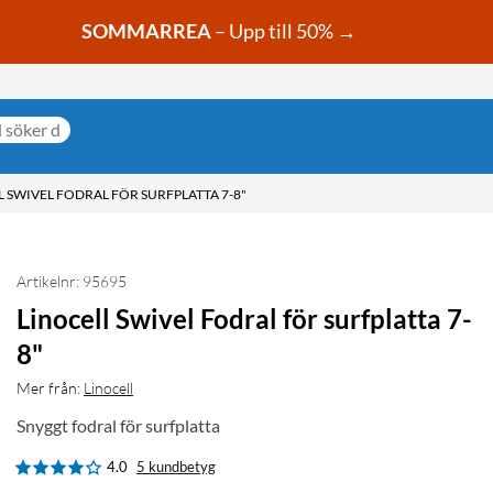
SOMMARREA
– Upp till 50% →
L SWIVEL FODRAL FÖR SURFPLATTA 7-8"
Artikelnr: 95695
Linocell Swivel Fodral för surfplatta 7-
8"
Mer från:
Linocell
Snyggt fodral för surfplatta
4.0
5 kundbetyg