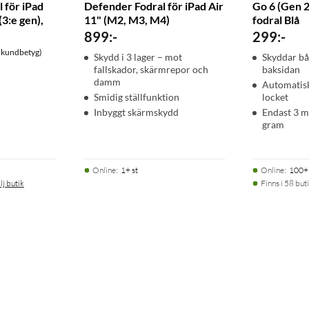
l för iPad
Defender Fodral för iPad Air
Go 6 (Gen 2
(3:e gen),
11" (M2, M3, M4)
fodral Blå
899
:
-
299
:
-
 kundbetyg)
Skydd i 3 lager – mot
Skyddar bå
fallskador, skärmrepor och
baksidan
damm
Automatisk
Smidig ställfunktion
locket
Inbyggt skärmskydd
Endast 3 m
gram
Online
:
1+ st
Online
:
100+ 
lj butik
Finns i 58 buti