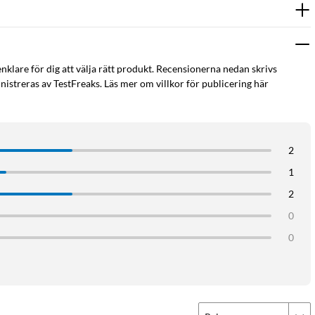
enklare för dig att välja rätt produkt. Recensionerna nedan skrivs
istreras av TestFreaks. Läs mer om villkor för publicering här
2
1
2
0
0