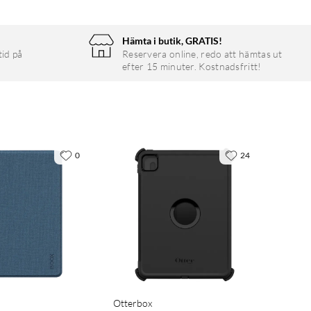
Hämta i butik, GRATIS!
tid på
Reservera online, redo att hämtas ut
efter 15 minuter. Kostnadsfritt!
0
24
Otterbox