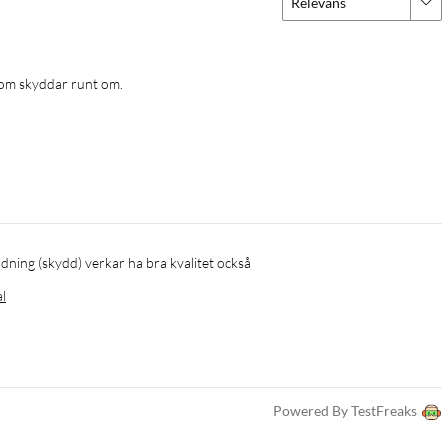
Relevans
 som skyddar runt om.
dning (skydd) verkar ha bra kvalitet också
al
Powered By TestFreaks