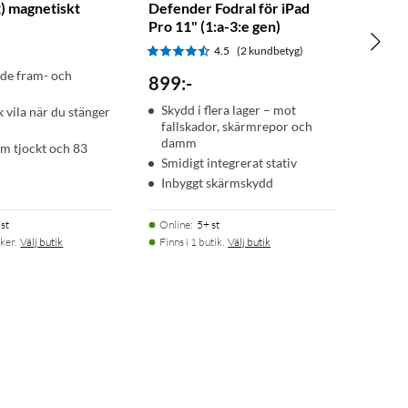
) magnetiskt
Defender Fodral för iPad
Pro 11" (1:a-3:e gen)
4.5
(2 kundbetyg)
de fram- och
899
:
-
Skydd i flera lager – mot
 vila när du stänger
fallskador, skärmrepor och
damm
m tjockt och 83
Smidigt integrerat stativ
Inbyggt skärmskydd
st
Online
:
5+ st
ker.
Välj butik
Finns i 1 butik.
Välj butik