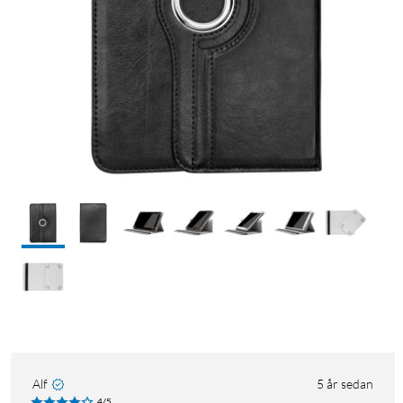
Alf
5 år sedan
4/5