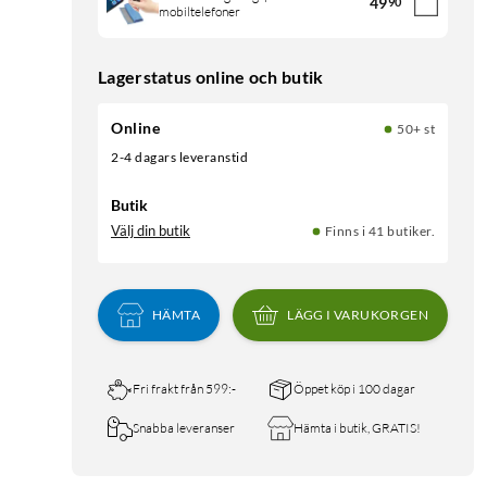
49
90
mobiltelefoner
Lagerstatus online och butik
Online
50+ st
2-4 dagars leveranstid
Butik
Välj din butik
Finns i 41 butiker.
HÄMTA
LÄGG I VARUKORGEN
Fri frakt från 599:-
Öppet köp i 100 dagar
Snabba leveranser
Hämta i butik, GRATIS!