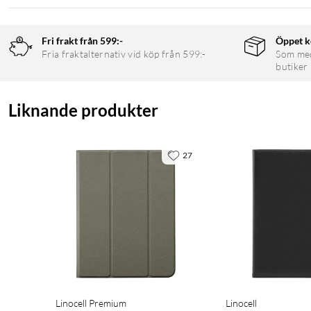
Fri frakt från 599:-
Öppet k
Fria fraktalternativ vid köp från 599:-
Som medl
butiker
Liknande produkter
27
Linocell Premium
Linocell