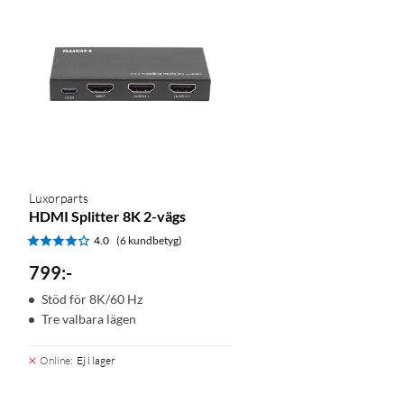
Luxorparts
HDMI Splitter 8K 2-vägs
4.0
(6 kundbetyg)
799
:
-
Stöd för 8K/60 Hz
Tre valbara lägen
Online
:
Ej i lager