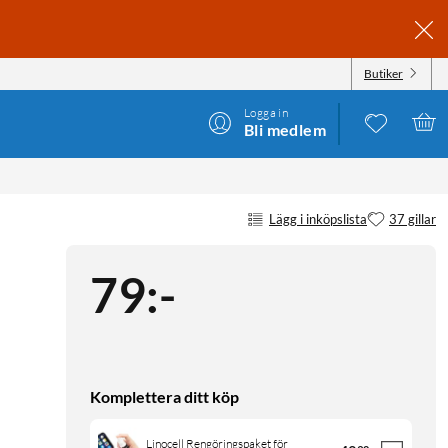
Butiker
Logga in
Bli medlem
Lägg i inköpslista
37 gillar
79
:
-
Komplettera ditt köp
Linocell Rengöringspaket för