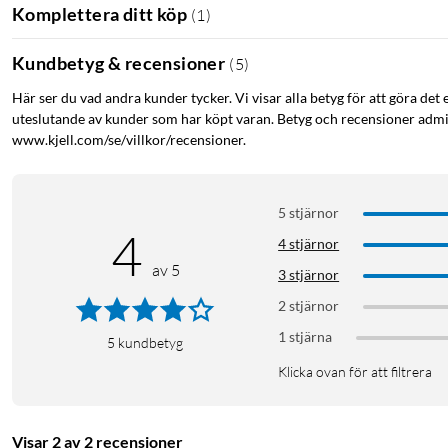
Komplettera ditt köp
(
1
)
Kundbetyg & recensioner
(
5
)
Här ser du vad andra kunder tycker. Vi visar alla betyg för att göra det 
uteslutande av kunder som har köpt varan. Betyg och recensioner admin
www.kjell.com/se/villkor/recensioner.
5 stjärnor
4
4 stjärnor
av 5
3 stjärnor
2 stjärnor
1 stjärna
5
kundbetyg
Klicka ovan för att filtrera
Visar 2 av 2 recensioner