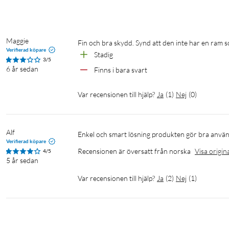
Maggie
Fin och bra skydd. Synd att den inte har en ram
Verifierad köpare
Stadig
3/5
6 år sedan
Finns i bara svart
Var recensionen till hjälp?
Ja
(
1
)
Nej
(
0
)
Alf
Enkel och smart lösning produkten gör bra använ
Verifierad köpare
Recensionen är översatt från norska
Visa origin
4/5
5 år sedan
Var recensionen till hjälp?
Ja
(
2
)
Nej
(
1
)