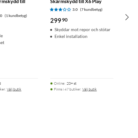
rmskydd till
Skärmskydd till X6 Play
3.0
(7 kundbetyg)
.0
(1 kundbetyg)
299
90
Skyddar mot repor och stötar
de
Enkel installation
het
t
Online
:
20+ st
ker.
Välj butik
Finns i 47 butiker.
Välj butik