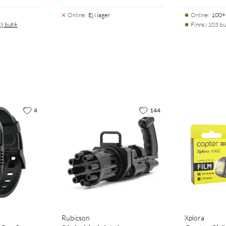
Online
:
Ej i lager
Online
:
100+ 
lj butik
Finns i 103 bu
4
144
Rubicson
Xplora