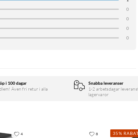
det inbyggda 1950 mAh-batteriet räcker för en hel dag.
0
0
0
0
öp i 100 dagar
Snabba leveranser
em! Även fri retur i alla
1-2 arbetsdagar leverans
lagervaror
35% RABA
4
8