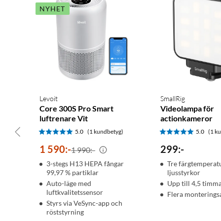
NYHET
Levoit
SmallRig
Core 300S Pro Smart
Videolampa för
luftrenare Vit
actionkameror
5.0
(1 kundbetyg)
5.0
(1 k
1 590
:
-
299
:
-
1 990:-
3-stegs H13 HEPA fångar
Tre färgtemperat
99,97 % partiklar
ljusstyrkor
Auto-läge med
Upp till 4,5 timma
luftkvalitetssensor
Flera monteringsa
Styrs via VeSync-app och
röststyrning