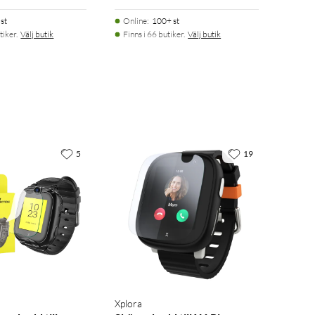
st
Online
:
100+ st
tiker.
Välj butik
Finns i 66 butiker.
Välj butik
5
19
Xplora