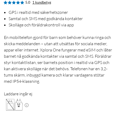
5.0
1 kundbetyg
GPS i realtid med säkerhetszoner
Samtal och SMS med godkända kontakter
Skolläge och föräldrakontroll via app
En mobiltelefon gjord för barn som behöver kunna ringa och
skicka meddelanden – utan att utsättas för sociala medier,
appar eller internet. Xplora One fungerar med eSIM och låter
barnet nå godkända kontakter via samtal och SMS. Föräldrar
styr kontaktlistan, ser barnets position i realtid via GPS och
kan aktivera skolläge när det behövs. Telefonen har en 3,2-
tums skärm, inbyggd kamera och klarar vardagens stötar
med IP54-klassning.
Laddare ingår ej
5
-
5
W