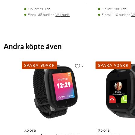
Online
:
20+ st
Online
:
100+ st
Finns i 38 butiker.
Välj butik
Finns i 110 butiker.
Vä
Andra köpte även
SPARA 909KR
SPARA 905KR
2
Xplora
Xplora