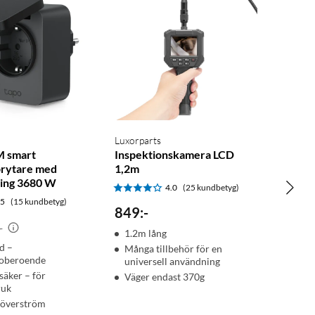
Luxorparts
M smart
Inspektionskamera LCD
brytare med
1,2m
ing 3680 W
4.0
(25 kundbetyg)
.5
(15 kundbetyg)
849
:
-
-
1.2m lång
d –
Många tillbehör för en
soberoende
universell användning
säker – för
Väger endast 370g
ruk
 överström