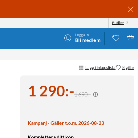
Butiker
Logga in
Bli medlem
Lägg i inköpslista
8 gillar
1 290
:
-
1 690:-
Kampanj - Gäller t.o.m. 2026-08-23
Komplettera ditt köp