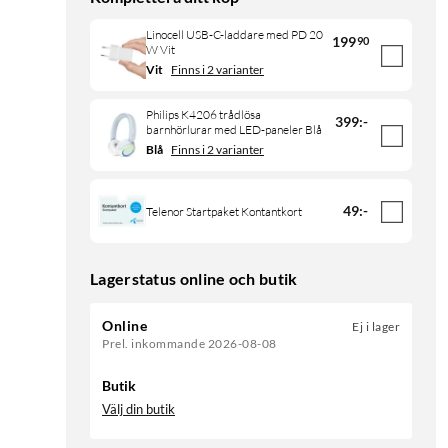
Linocell USB-C-laddare med PD 20
199
90
W Vit
Vit
Finns i 2 varianter
Philips K4206 trådlösa
399
:
-
barnhörlurar med LED-paneler Blå
Blå
Finns i 2 varianter
49
:
-
Telenor Startpaket Kontantkort
Lagerstatus online och butik
Online
Ej i lager
Prel. inkommande 2026-08-08
Butik
Välj din butik