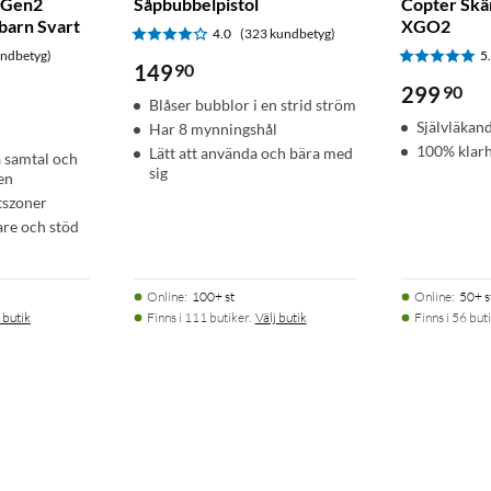
 Gen2
Såpbubbelpistol
Copter Skä
 barn Svart
XGO2
4.0
(323 kundbetyg)
undbetyg)
5
149
90
299
90
Blåser bubblor i en strid ström
Självläkan
Har 8 mynningshål
100% klar
Lätt att använda och bära med
 samtal och
sig
en
tszoner
are och stöd
Online
:
100+ st
Online
:
50+ s
 butik
Finns i 111 butiker.
Välj butik
Finns i 56 buti