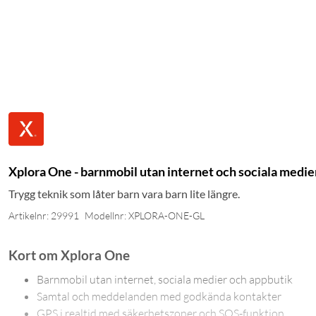
Xplora One - barnmobil utan internet och sociala medie
Trygg teknik som låter barn vara barn lite längre.
Artikelnr: 29991
Modellnr: XPLORA-ONE-GL
Kort om Xplora One
Barnmobil utan internet, sociala medier och appbutik
Samtal och meddelanden med godkända kontakter
GPS i realtid med säkerhetszoner och SOS-funktion