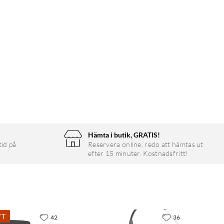
Hämta i butik, GRATIS!
tid på
Reservera online, redo att hämtas ut
efter 15 minuter. Kostnadsfritt!
TT
42
36