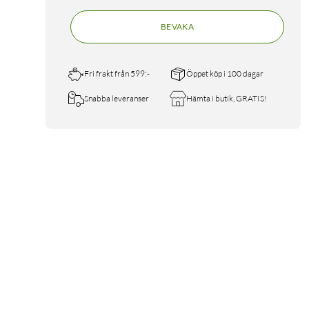
BEVAKA
Fri frakt från 599:-
Öppet köp i 100 dagar
Snabba leveranser
Hämta i butik, GRATIS!