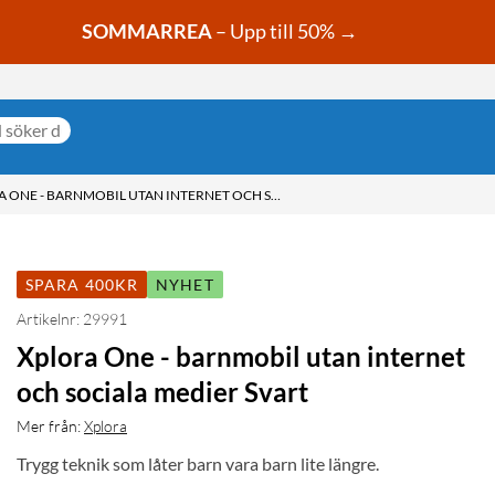
SOMMARREA
– Upp till 50% →
XPLORA ONE - BARNMOBIL UTAN INTERNET OCH SOCIALA MEDIER SVART
SPARA 400KR
NYHET
Artikelnr: 29991
Xplora One - barnmobil utan internet
och sociala medier Svart
Mer från:
Xplora
Trygg teknik som låter barn vara barn lite längre.