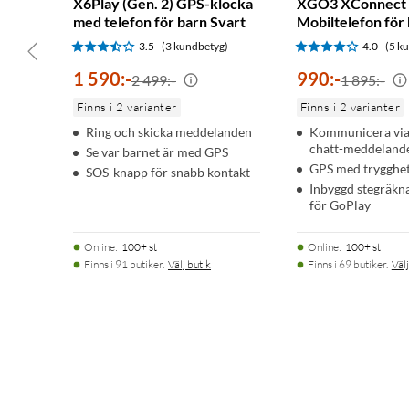
X6Play (Gen. 2) GPS-klocka
XGO3 XConnect
med telefon för barn Svart
Mobiltelefon för
3.5
(3 kundbetyg)
4.0
(5 k
1 590
:
-
990
:
-
2 499:-
1 895:-
Finns i 2 varianter
Finns i 2 varianter
Ring och skicka meddelanden
Kommunicera via
chatt-meddeland
Se var barnet är med GPS
GPS med trygghe
SOS-knapp för snabb kontakt
Inbyggd stegräkn
för GoPlay
Online
:
100+ st
Online
:
100+ st
Finns i 91 butiker.
Välj butik
Finns i 69 butiker.
Välj