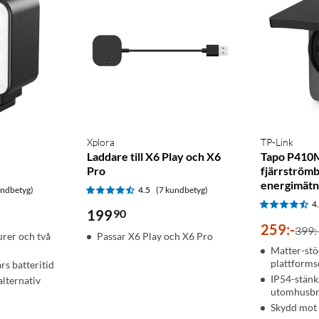
Xplora
TP-Link
Laddare till X6 Play och X6
Tapo P410
Pro
fjärrström
energimätn
undbetyg)
4.5
(7 kundbetyg)
4
199
90
259
:
-
399:
urer och två
Passar X6 Play och X6 Pro
Matter-stö
plattform
rs batteritid
IP54-stänk
lternativ
utomhusb
Skydd mot