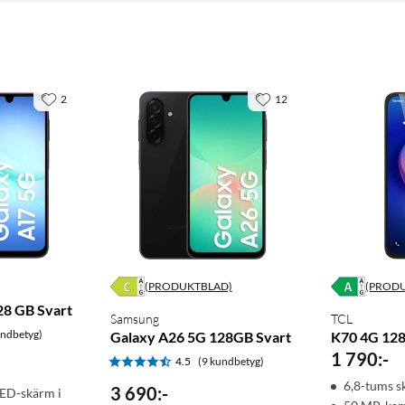
2
12
(PRODUKTBLAD)
(PROD
28 GB Svart
Samsung
TCL
undbetyg)
Galaxy A26 5G 128GB Svart
K70 4G 12
1 790
:
-
4.5
(9 kundbetyg)
6,8-tums 
3 690
:
-
ED-skärm i