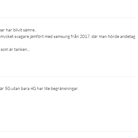
ch för du enkelt över innehåll till din nya Samsung Galaxy-enhet.
it mycket svagare jämfört med samsung från 2017, där man hörde andetag 
u. Och få den att fungera på ditt sätt med One UI.
hets fulla potential.
som är tanken...
e är 5G utan bara 4G har lite begränsningar.