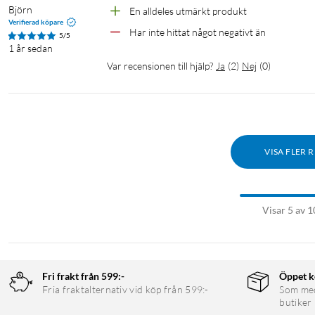
Vikt: 195 g
Björn
En alldeles utmärkt produkt 
Verifierad köpare
Har inte hittat något negativt än
5/5
1 år sedan
Var recensionen till hjälp?
Ja
(
2
)
Nej
(
0
)
VISA FLER 
Visar 5 av 1
Fri frakt från 599:-
Öppet k
Fria fraktalternativ vid köp från 599:-
Som medl
butiker