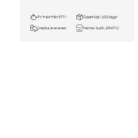
Fri frakt från 599:-
Öppet köp i 100 dagar
Snabba leveranser
Hämta i butik, GRATIS!