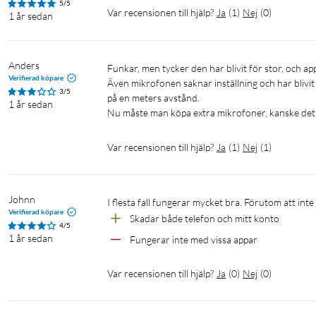
5/5
Var recensionen till hjälp?
Ja
(
1
)
Nej
(
0
)
1 år sedan
3,5 mm hörlursuttaget är alltid redo för dina lurar.
Samsung Galaxy Experience
Anders
Funkar, men tycker den har blivit för stor, och appar har blivit sämre..

Smart Switch – Börja precis där du slutade. Med Smart Swit
Verifierad köpare
Även mikrofonen saknar inställning och har bliv
3/5
One UI – Ge din Samsung Galaxy ett utseende som är mer d
på en meters avstånd.

1 år sedan
Samsung Members – Få tips och råd om hur du maxar din en
Nu måste man köpa extra mikrofoner, kanske det 
Var recensionen till hjälp?
Ja
(
1
)
Nej
(
1
)
Specifikationer
Processor: Octa-core
Upplösning: 1080x2400 (FHD+)
Johnn
I flesta fall fungerar mycket bra. Förutom att int
Verifierad köpare
Lagring: 64 GB
Skadar både telefon och mitt konto
4/5
Minneskortplats: Micro-SD, upp till 1 TB (medföljer ej)
1 år sedan
Fungerar inte med vissa appar
SIM-storlek: Nano-SIM, dubbla SIM-kortplatser
Anslutning: 2G, 3G, 4G, Bluetooth 5.1, NFC
Var recensionen till hjälp?
Ja
(
0
)
Nej
(
0
)
Laddning: USB-C (USB-laddare medföljer ej)
Mått: 168x77,8x8,8 mm