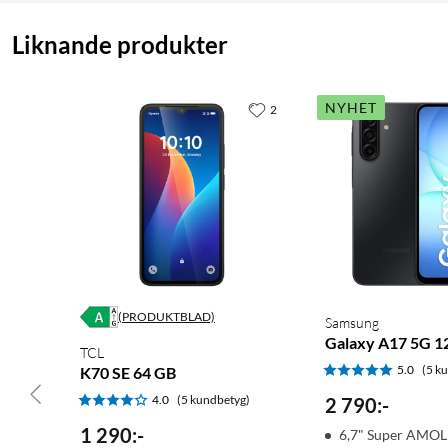
Liknande produkter
NYHET
2
(PRODUKTBLAD)
Samsung
Galaxy A17 5G 1
TCL
5.0
(5 k
K70 SE 64 GB
4.0
(5 kundbetyg)
2 790
:
-
1 290
:
-
6,7" Super AMOL