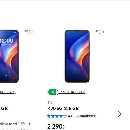
2
1
UKTBLAD)
(PRODUKTBLAD)
TCL
8 GB
K70 5G 128 GB
4.0
(2 kundbetyg)
skärm med 120 Hz
2 290
:
-