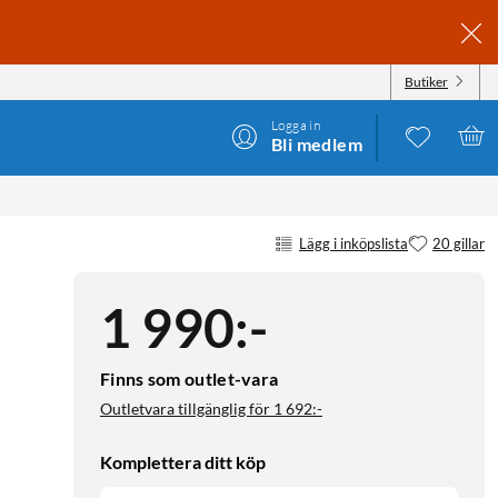
Butiker
Logga in
Bli medlem
Lägg i inköpslista
20 gillar
1 990
:
-
Finns som outlet-vara
Outletvara tillgänglig för
1 692:-
Komplettera ditt köp