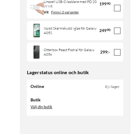
Linocell USB-C-laddare med PD 20
199
90
W Vit
Vit
Finns i 2 varianter
Xqisit Skärmskydd i glas för Galaxy
249
90
A05S
Otterbox React Fodral för Galaxy
299
:
-
A05s
Lagerstatus online och butik
Online
Ej i lager
Butik
Välj din butik