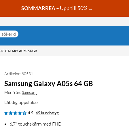
SOMMARREA
– Upp till 50% →
G GALAXY A05S 64 GB
Artikelnr: 80531
Samsung Galaxy A05s 64 GB
Mer från:
Samsung
Låt dig uppslukas
4.5
45 kundbetyg
6,7" touchskärm med FHD+