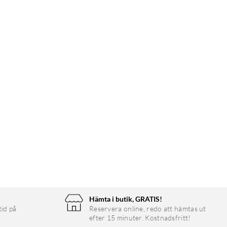
Hämta i butik, GRATIS!
tid på
Reservera online, redo att hämtas ut
efter 15 minuter. Kostnadsfritt!