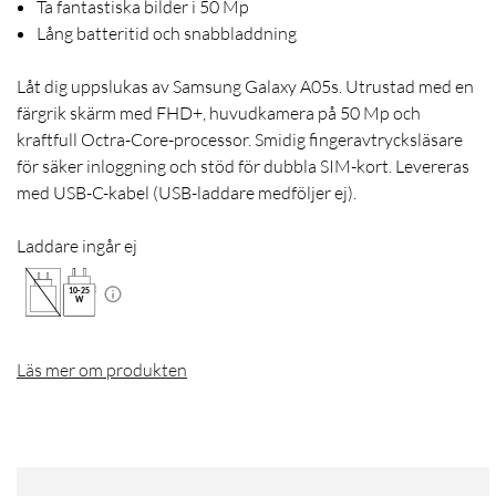
Ta fantastiska bilder i 50 Mp
Lång batteritid och snabbladdning
Låt dig uppslukas av Samsung Galaxy A05s. Utrustad med en
färgrik skärm med FHD+, huvudkamera på 50 Mp och
kraftfull Octra-Core-processor. Smidig fingeravtrycksläsare
för säker inloggning och stöd för dubbla SIM-kort. Levereras
med USB-C-kabel (USB-laddare medföljer ej).
Laddare ingår ej
10
-
25
W
Läs mer om produkten