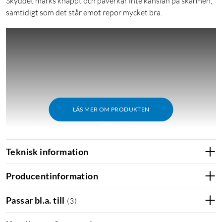
Skyddet märks knappt och påverkar inte känslan på skärmen,
samtidigt som det står emot repor mycket bra.
LÄS MER OM PRODUKTEN
Teknisk information
Skärmskydd
Skydd för skärmen
Skyddsfilm
Producentinformation
Skärmskydd för iPhone
Displayskydd för iPhone
Passar bl.a. till
(
3
)
Displayskydd
Glasskydd för iPhone 6 Plus