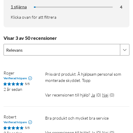
1 stjärna
4
Klicka ovan för att filtrera
Visar 3 av 50 recensioner
Relevans
Roger
Prisvärd produkt. Å hjälpsam personal som 
Verifierad köpare
monterade skyddet. Topp
5/5
2 år sedan
Var recensionen till hjälp?
Ja
(
0
)
Nej
(
0
)
Robert
Bra produkt och mycket bra service 
Verifierad köpare
5/5
Var recensionen till hjälp?
Ja
(
0
)
Nej
(
0
)