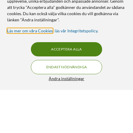
upplevelse, unika erbjudanden och anpassade annonser. Genom
att trycka "Acceptera alla" godkänner du användandet av sådana
cookies. Du kan också välja vilka cookies du vill godkänna via
länken "Ändra inställningar".
Läs mer om våra Cookies
,
läs vår Integritetspolicy
.
ACCEPTERA ALLA
ENDAST NÖDVÄNDIGA
Ändra inställningar
Linocell Elite Extreme Skärmskydd för iPhone 6-, 7- och 8
Plus
199:90
4.5/5
HÄMTA
LÄGG I VARUKORGEN