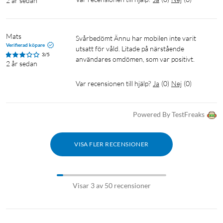
2 år sedan
Mats
Svårbedömt Ännu har mobilen inte varit 
Verifierad köpare
utsatt för våld. Litade på närstående 
3/5
användares omdömen, som var positivt.
2 år sedan
Var recensionen till hjälp?
Ja
(
0
)
Nej
(
0
)
Powered By TestFreaks
VISA FLER RECENSIONER
Visar 3 av 50 recensioner