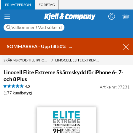
PRIVATPERSON
FÖRETAG
SOMMARREA - Upp till 50%
→
SKÄRMSKYDD TILL IPHONE 8 PLUS
LINOCELL ELITE EXTREME SKÄRMSKYDD FÖR IPHONE 6-, 7- OCH 8 PLUS
Linocell Elite Extreme Skärmskydd för iPhone 6-, 7-
och 8 Plus
4.5
Artikelnr: 97231
(177 kundbetyg)