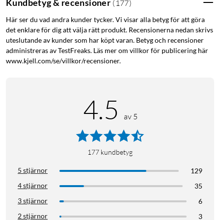
Kundbetyg & recensioner
(
177
)
Glasskydd för iPhone 7 Plus
Glasskydd för iPhone 8 Plus
Här ser du vad andra kunder tycker. Vi visar alla betyg för att göra
det enklare för dig att välja rätt produkt. Recensionerna nedan skrivs
uteslutande av kunder som har köpt varan. Betyg och recensioner
administreras av TestFreaks. Läs mer om villkor för publicering här
www.kjell.com/se/villkor/recensioner.
4.5
av 5
177
kundbetyg
5 stjärnor
129
4 stjärnor
35
3 stjärnor
6
2 stjärnor
3