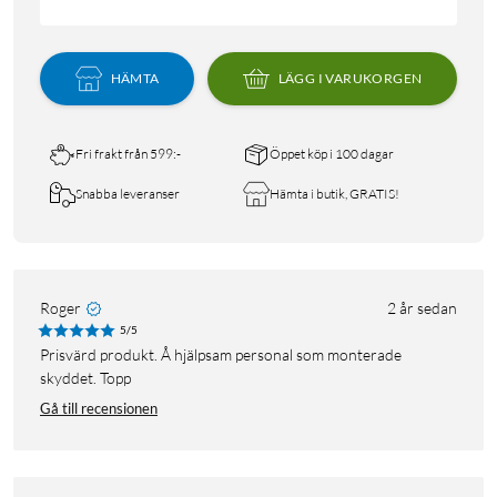
HÄMTA
LÄGG I VARUKORGEN
Fri frakt från 599:-
Öppet köp i 100 dagar
Snabba leveranser
Hämta i butik, GRATIS!
Roger
2 år sedan
5/5
Prisvärd produkt. Å hjälpsam personal som monterade
skyddet. Topp
Gå till recensionen