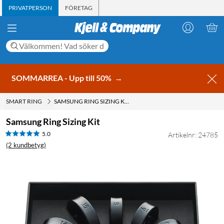
PRIVATPERSON
FÖRETAG
SOMMARREA - Upp till 50%
→
SMART RING
SAMSUNG RING SIZING KIT
Samsung Ring Sizing Kit
5.0
Artikelnr: 24785
(2 kundbetyg)