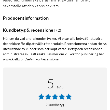
felstorlek. Ringen ska bäras i minst 24 timmar för att
säkerställa att den känns bekväm.
Producentinformation
Kundbetyg & recensioner
(
2
)
Här ser du vad andra kunder tycker. Vi visar alla betyg för att göra
det enklare för dig att välja rätt produkt. Recensionerna nedan skrivs
uteslutande av kunder som har köpt varan. Betyg och recensioner
administreras av TestFreaks. Läs mer om villkor för publicering här
www.kjell.com/se/villkor/recensioner.
5
av 5
2
kundbetyg