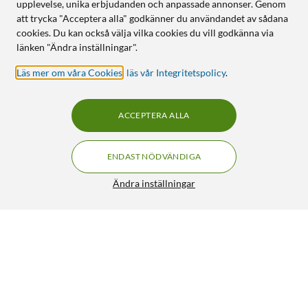
upplevelse, unika erbjudanden och anpassade annonser. Genom
att trycka "Acceptera alla" godkänner du användandet av sådana
cookies. Du kan också välja vilka cookies du vill godkänna via
länken "Ändra inställningar".
Läs mer om våra Cookies
,
läs vår Integritetspolicy
.
ACCEPTERA ALLA
ENDAST NÖDVÄNDIGA
Ändra inställningar
Samsung Ring Sizing Kit
100:-
5/5
HÄMTA
LÄGG I VARUKORGEN