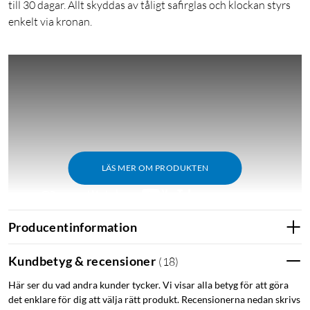
till 30 dagar. Allt skyddas av tåligt safirglas och klockan styrs
enkelt via kronan.
LÄS MER OM PRODUKTEN
Producentinformation
Kundbetyg & recensioner
(
18
)
Funktioner
Här ser du vad andra kunder tycker. Vi visar alla betyg för att göra
TempTech24/7 mäter din kroppstemperatur under
det enklare för dig att välja rätt produkt. Recensionerna nedan skrivs
aktivitet och vardag