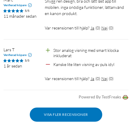
Snygg ren design, bra och lätt läst app till 
Verifierad köpare
mobilen. inga onödiga funktioner, lättanvänd 
5/5
en kanon produkt. 
11 månader sedan
Klockan synkroniserar automatiskt med iOS eller Android-
Var recensionen till hjälp?
Ja
(
0
)
Nej
(
0
)
enheten och appen Health Mate via Bluetooth LE. När
klockan är ansluten till telefonen kan den även logga
aktiviteter tillsammans med telefonens GPS, perfekt vid t.ex.
löprundor. Batteritid: upp till 30 dagar vid normal användning.
Lars T
Stor analog visning med smart klocka 
Verifierad köpare
inkluderat
Laddtid: ca 2. Vikt: 52,6 g (endast ur).
5/5
Kanske lite liten visning av puls idyl 
1 år sedan
Var recensionen till hjälp?
Ja
(
0
)
Nej
(
0
)
Powered By TestFreaks
VISA FLER RECENSIONER