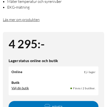
Mäter temperatur och syrenivåer
EKG-mätning
Läs mer om produkten
4 295
:
-
Lagerstatus online och butik
Online
Ej i lager
Butik
Välj din butik
Finns i 2 butiker.
HÄMTA