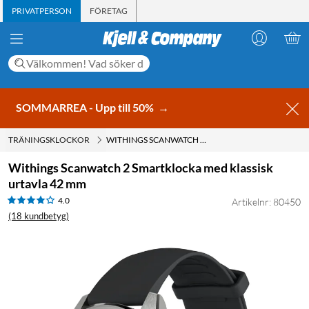
PRIVATPERSON
FÖRETAG
SOMMARREA - Upp till 50%
→
TRÄNINGSKLOCKOR
WITHINGS SCANWATCH 2 SMARTKLOCKA MED KLASSISK URTAVLA 42 MM
Withings Scanwatch 2 Smartklocka med klassisk
urtavla 42 mm
4.0
Artikelnr: 80450
(18 kundbetyg)