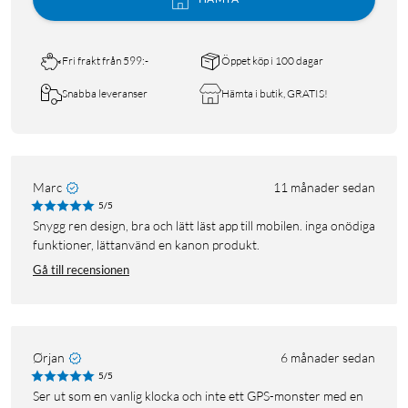
Fri frakt från 599:-
Öppet köp i 100 dagar
Snabba leveranser
Hämta i butik, GRATIS!
Marc
11 månader sedan
5/5
Snygg ren design, bra och lätt läst app till mobilen. inga onödiga
funktioner, lättanvänd en kanon produkt.
Gå till recensionen
Ørjan
6 månader sedan
5/5
Ser ut som en vanlig klocka och inte ett GPS-monster med en