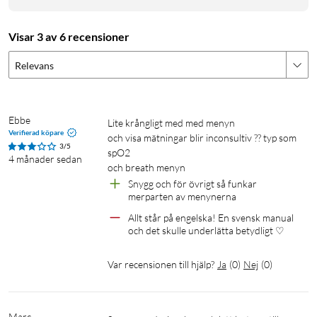
Visar 3 av 6 recensioner
Relevans
Tidlös hybrid-design
Withings hybrid-design från tidigare modeller följer med till
Ebbe
Lite krångligt med med menyn 

Verifierad köpare
Scanwatch 2, där klockans yttre består av en minimalistisk
och visa mätningar blir inconsultiv ?? typ som 
3/5
spO2

urtavla med en tydlig monokrom display som använder sig av
4 månader sedan
och breath menyn 
OLED-teknik och är skarp och tydlig även i starkt solljus. En 0
Snygg och för övrigt så funkar 
till 100 %-mätare i nedre del av urtavlan visar avklarad
merparten av menynerna
aktivitet. Via displayen ges information och data från de olika
Allt står på engelska! En svensk manual 
sensorerna och mätvärden som klockan samlar in, samt mobil-
och det skulle underlätta betydligt ♡
notifikationer tillsammans med vibration (kan stängas av).
Vibrationen kan även användas för att väckas utan att störa
Var recensionen till hjälp?
Ja
(
0
)
Nej
(
0
)
andra med funktionen Smart Wake-Up.
Marc