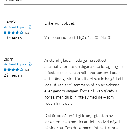
Henrik
Enkel gör Jobbet.
Verifierad köpare
4/5
Var recensionen till hjälp?
Ja
(
0
)
Nej
(
0
)
1 år sedan
Bjørn
Anständig låda. Hade gärna sett ett 
Verifierad köpare
alternativ för lite smidigare kabeldragning än 
4/5
4 fasta och separata hål i ena kanten. Lådan 
2 år sedan
är tillräckligt stor för att det skulle ha gått att 
leda ut kablar tillsammans på en av sidorna 
eller genom väggen. Extra hål kan givetvis 
göras, men du blir inte av med de 4 som 
redan finns där.

Det är också onödigt krångligt att ta av 
locket om man monterar det bredvid något 
på sidorna. Och du kommer inte att kunna 