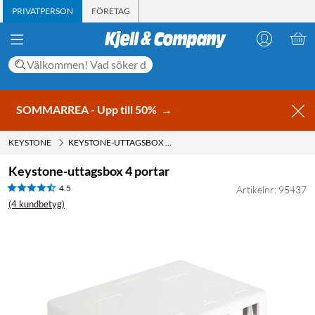
PRIVATPERSON
FÖRETAG
SOMMARREA - Upp till 50%
→
KEYSTONE
KEYSTONE-UTTAGSBOX 4 PORTAR
Keystone-uttagsbox 4 portar
4.5
Artikelnr: 95437
(4 kundbetyg)