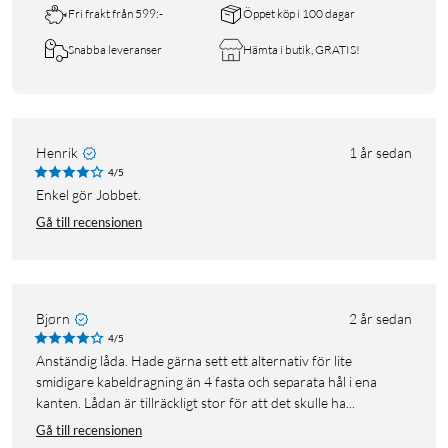
Fri frakt från 599:-
Öppet köp i 100 dagar
Snabba leveranser
Hämta i butik, GRATIS!
Henrik
1 år sedan
4/5
Enkel gör Jobbet.
Gå till recensionen
Bjørn
2 år sedan
4/5
Anständig låda. Hade gärna sett ett alternativ för lite
smidigare kabeldragning än 4 fasta och separata hål i ena
kanten. Lådan är tillräckligt stor för att det skulle ha...
Gå till recensionen