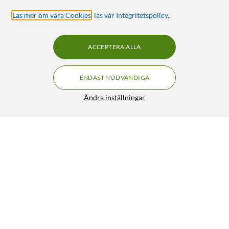
Läs mer om våra Cookies
,
läs vår Integritetspolicy
.
ACCEPTERA ALLA
ENDAST NÖDVÄNDIGA
Ändra inställningar
Keystone-uttagsbox 4 portar
99:90
4.5/5
HÄMTA
LÄGG I VARUKORGEN