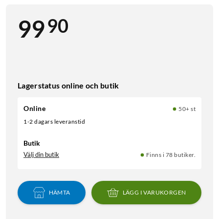
90
99
Lagerstatus online och butik
Online
50+ st
1-2 dagars leveranstid
Butik
Välj din butik
Finns i 78 butiker.
HÄMTA
LÄGG I VARUKORGEN