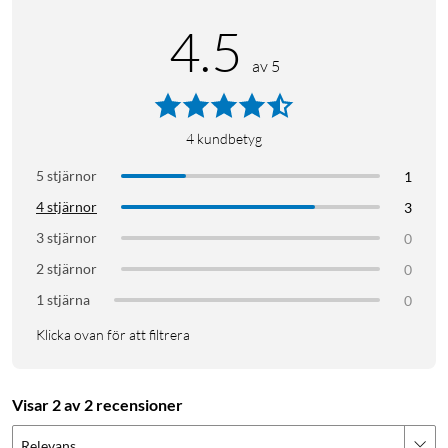
4.5
av 5
4
kundbetyg
5 stjärnor
1
4 stjärnor
3
3 stjärnor
0
2 stjärnor
0
1 stjärna
0
Klicka ovan för att filtrera
Visar 2 av 2 recensioner
Relevans