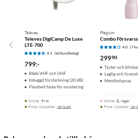
Televes
Plegium
Televes DigiCamp De Luxe
Combo Försvarss
LTE-700
4.0
(7 k
4.5
(60 kundbetyg)
299
90
799
:
-
Tjuter och blinka
Både VHF och UHF
Laglig och licensf
Inbyggd förstärkning (20 dB)
Mentholspray
Flexibelt fäste för montering
Online
:
5+ st
Online
:
Ej i lager
Finns i 13 butiker.
Välj butik
Finns i 2 butiker.
Välj 