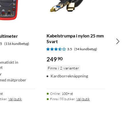
Kabelstrumpa i nylon 25 mm
ltimeter
Svart
.5
(116 kundbetyg)
3.5
(54 kundbetyg)
249
90
omatiskt in
et
Finns i 2 varianter
y
Kardborreknäppning
 med mätprober
st
Online
:
100+ st
tiker.
Välj butik
Finns i 98 butiker.
Välj butik