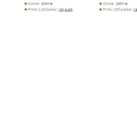
Online
:
100+ st
Online
:
100+ st
Finns i 110 butiker.
Välj butik
Finns i 108 butiker.
Vä