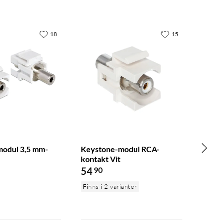
18
15
odul 3,5 mm-
Keystone-modul RCA-
kontakt Vit
54
90
Finns i 2 varianter