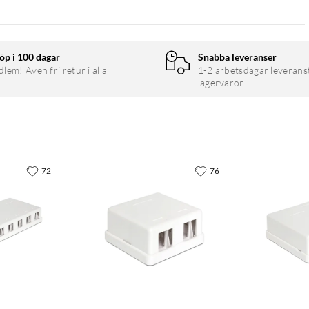
öp i 100 dagar
Snabba leveranser
em! Även fri retur i alla
1-2 arbetsdagar leverans
lagervaror
72
76