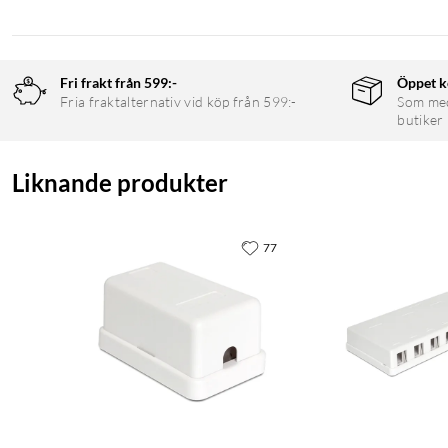
Fri frakt från 599:-
Öppet k
Fria fraktalternativ vid köp från 599:-
Som medl
butiker
Liknande produkter
77