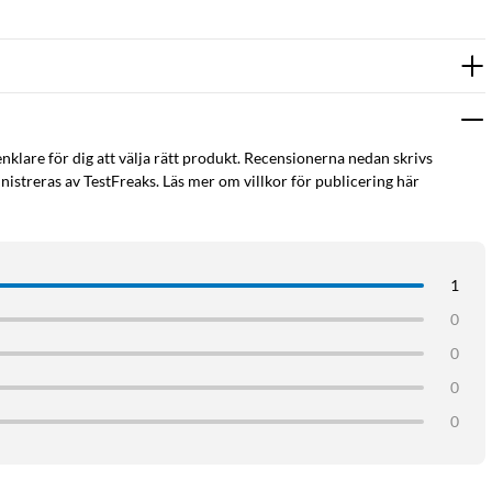
enklare för dig att välja rätt produkt. Recensionerna nedan skrivs
istreras av TestFreaks. Läs mer om villkor för publicering här
1
0
0
0
0