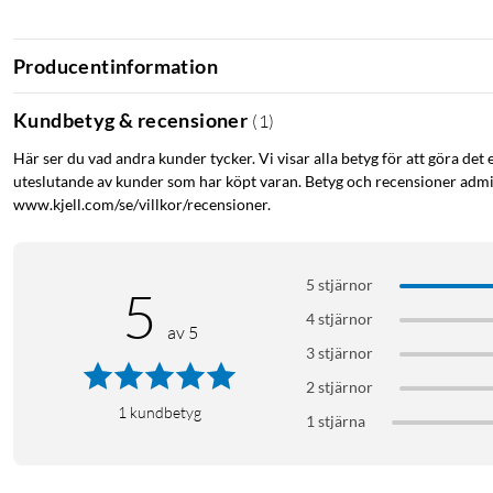
Producentinformation
Kundbetyg & recensioner
(
1
)
Här ser du vad andra kunder tycker. Vi visar alla betyg för att göra det 
uteslutande av kunder som har köpt varan. Betyg och recensioner admin
www.kjell.com/se/villkor/recensioner.
5 stjärnor
5
4 stjärnor
av 5
3 stjärnor
2 stjärnor
1
kundbetyg
1 stjärna