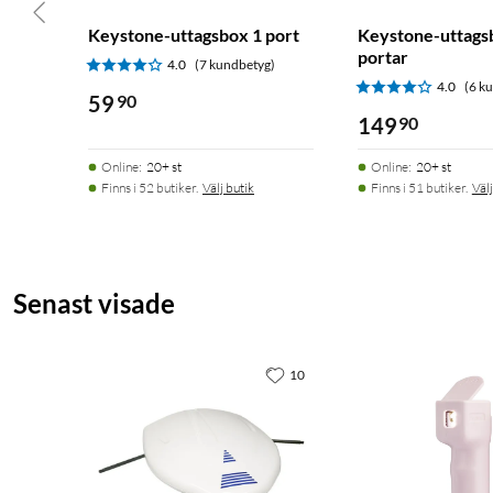
Keystone-uttagsbox 1 port
Keystone-uttags
portar
4.0
(7 kundbetyg)
4.0
(6 k
59
90
149
90
Online
:
20+ st
Online
:
20+ st
Finns i 52 butiker.
Välj butik
Finns i 51 butiker.
Välj
Senast visade
10