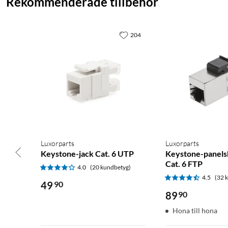
Rekommenderade tillbehör
204
Luxorparts
Luxorparts
Keystone-jack Cat. 6 UTP
Keystone-panel
Cat. 6 FTP
4.0
(20 kundbetyg)
4.5
(32 
49
90
89
90
Hona till hona