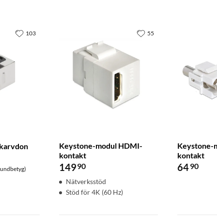
103
55
Keystone-modul HDMI-
Keystone-m
skarvdon
kontakt
kontakt
149
90
64
90
kundbetyg)
Nätverksstöd
Stöd för 4K (60 Hz)