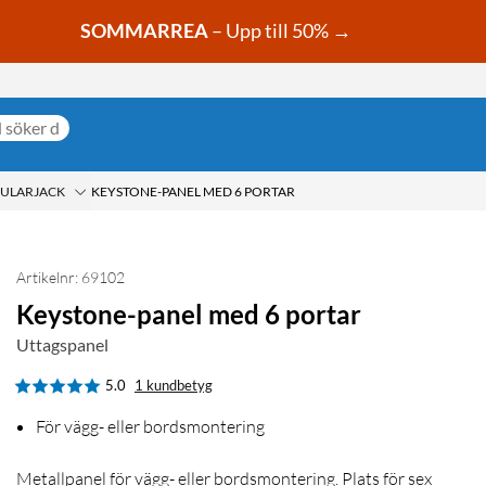
SOMMARREA
– Upp till 50% →
ULARJACK
KEYSTONE-PANEL MED 6 PORTAR
Artikelnr: 69102
Keystone-panel med 6 portar
Uttagspanel
5.0
1 kundbetyg
För vägg- eller bordsmontering
Metallpanel för vägg- eller bordsmontering. Plats för sex