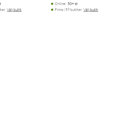
t
Online
:
50+ st
ker.
Välj butik
Finns i 59 butiker.
Välj butik