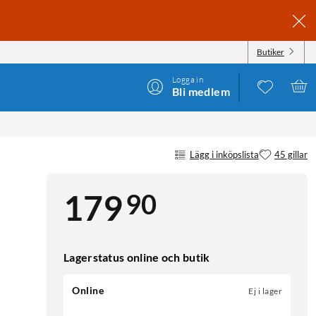
Butiker
Logga in
Bli medlem
Lägg i inköpslista
45 gillar
90
179
Lagerstatus online och butik
Online
Ej i lager