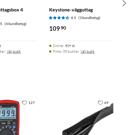
ttagsbox 4
Keystone-vägguttag
4.5
(3 kundbetyg)
.5
(4 kundbetyg)
109
90
t
Online
:
50+ st
ker.
Välj butik
Finns i 58 butiker.
Välj butik
127
69