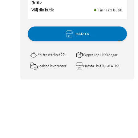
Butik
Välj din butik
Finns i 1 butik.
HÄMTA
Fri frakt från 599:-
Öppet köp i 100 dagar
Snabba leveranser
Hämta i butik, GRATIS!