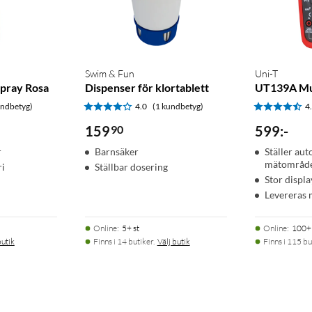
Swim & Fun
Uni-T
pray Rosa
Dispenser för klortablett
UT139A Mu
undbetyg)
4.0
(1 kundbetyg)
4
159
90
599
:
-
r
Barnsäker
Ställer aut
mätområd
ri
Ställbar dosering
Stor displa
Levereras
Online
:
5+ st
Online
:
100+ 
butik
Finns i 14 butiker.
Välj butik
Finns i 115 bu