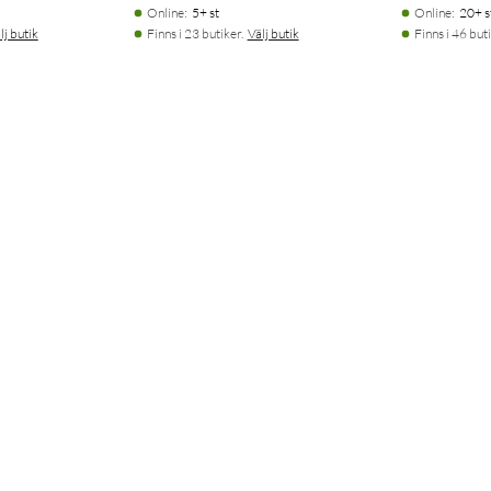
Online
:
5+ st
Online
:
20+ s
lj butik
Finns i 23 butiker.
Välj butik
Finns i 46 buti