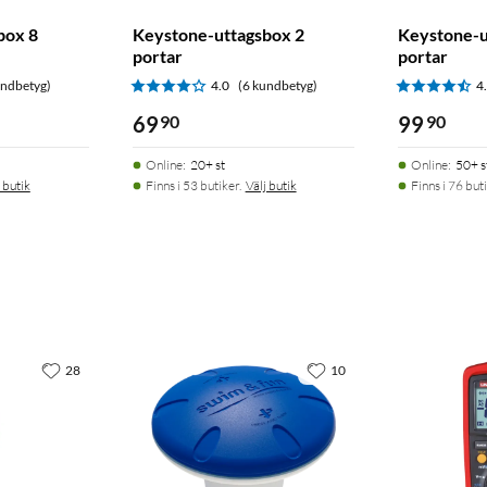
box 8
Keystone-uttagsbox 2
Keystone-u
portar
portar
undbetyg)
4.0
(6 kundbetyg)
4
69
90
99
90
Online
:
20+ st
Online
:
50+ s
 butik
Finns i 53 butiker.
Välj butik
Finns i 76 buti
28
10