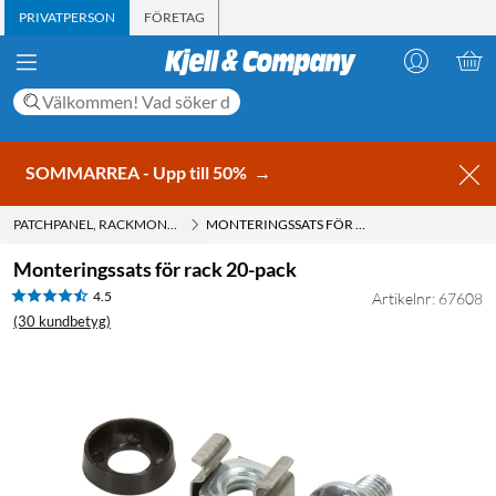
PRIVATPERSON
FÖRETAG
SOMMARREA - Upp till 50%
→
PATCHPANEL, RACKMONTERING
MONTERINGSSATS FÖR RACK 20-PACK
Monteringssats för rack 20-pack
4.5
Artikelnr: 67608
(30 kundbetyg)