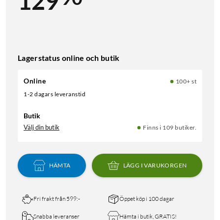
129
Lagerstatus online och butik
Online
100+ st
1-2 dagars leveranstid
Butik
Välj din butik
Finns i 109 butiker.
HÄMTA
LÄGG I VARUKORGEN
Fri frakt från 599:-
Öppet köp i 100 dagar
Snabba leveranser
Hämta i butik, GRATIS!