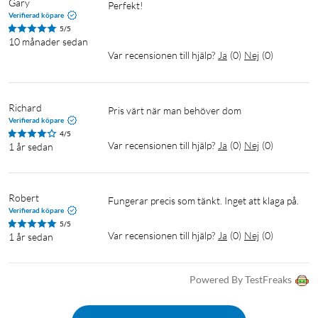
Gary
Perfekt!

Verifierad köpare
5/5
10 månader sedan
Var recensionen till hjälp?
Ja
(
0
)
Nej
(
0
)
Richard
Pris värt när man behöver dom
Verifierad köpare
4/5
Var recensionen till hjälp?
Ja
(
0
)
Nej
(
0
)
1 år sedan
Robert
Fungerar precis som tänkt. Inget att klaga på.
Verifierad köpare
5/5
Var recensionen till hjälp?
Ja
(
0
)
Nej
(
0
)
1 år sedan
Powered By TestFreaks