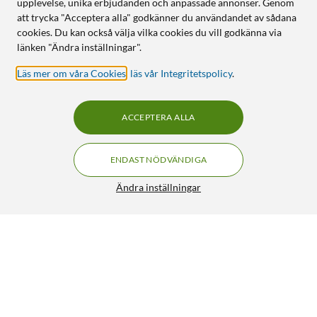
upplevelse, unika erbjudanden och anpassade annonser. Genom
att trycka "Acceptera alla" godkänner du användandet av sådana
cookies. Du kan också välja vilka cookies du vill godkänna via
länken "Ändra inställningar".
Läs mer om våra Cookies
,
läs vår Integritetspolicy
.
ACCEPTERA ALLA
ENDAST NÖDVÄNDIGA
Ändra inställningar
Monteringssats för rack 20-pack
129:90
4.5/5
HÄMTA
LÄGG I VARUKORGEN