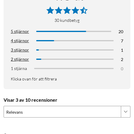
30
kundbetyg
5 stjärnor
20
4 stjärnor
7
3 stjärnor
1
2 stjärnor
2
1 stjärna
0
Klicka ovan för att filtrera
Visar 3 av 10 recensioner
Relevans