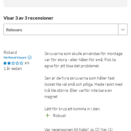
Visar 3 av 3 recensioner
Relevans
Rickard
Skruvarna som skulle användas för montage 
Verifierad köpare
var för stora - eller hålen för små. Fick ta 
2/5
egna för att lösa det problemet.

1 år sedan
Sen är de fyra skruvarna som håller fast 
locket lite väl små och pilliga. Hade räckt med 
två lite större. Eller varför inte bara en 
magnet

Lätt för kryp att komma in i den.
Robust
Var recensionen till hjälp?
Ja
(
2
)
Nej
(
1
)