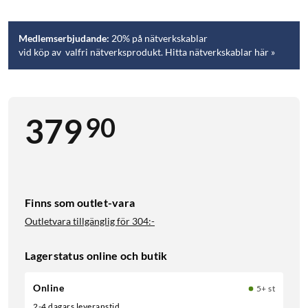
Medlemserbjudande:
20% på nätverkskablar
vid köp av valfri nätverksprodukt. Hitta nätverkskablar här »
90
379
Finns som outlet-vara
Outletvara tillgänglig för
304:-
Lagerstatus online och butik
Online
5+ st
2-4 dagars leveranstid