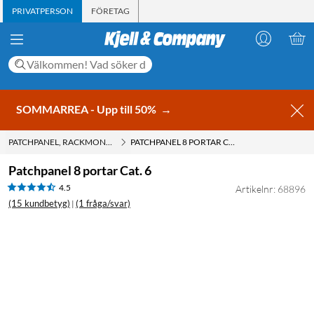
PRIVATPERSON
FÖRETAG
SOMMARREA - Upp till 50%
→
PATCHPANEL, RACKMONTERING
PATCHPANEL 8 PORTAR CAT. 6
Patchpanel 8 portar Cat. 6
4.5
Artikelnr: 68896
(15 kundbetyg)
(1 fråga/svar)
|