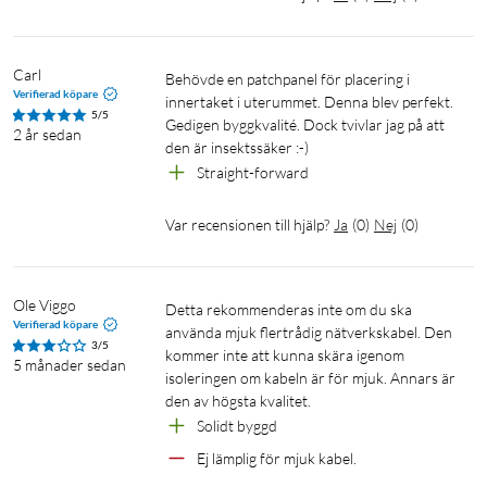
Carl
Behövde en patchpanel för placering i 
Verifierad köpare
innertaket i uterummet. Denna blev perfekt. 
5/5
Gedigen byggkvalité. Dock tvivlar jag på att 
2 år sedan
den är insektssäker :-)
Straight-forward
Var recensionen till hjälp?
Ja
(
0
)
Nej
(
0
)
Ole Viggo
Detta rekommenderas inte om du ska 
Verifierad köpare
använda mjuk flertrådig nätverkskabel. Den 
3/5
kommer inte att kunna skära igenom 
5 månader sedan
isoleringen om kabeln är för mjuk. Annars är 
den av högsta kvalitet.
Solidt byggd
Ej lämplig för mjuk kabel.