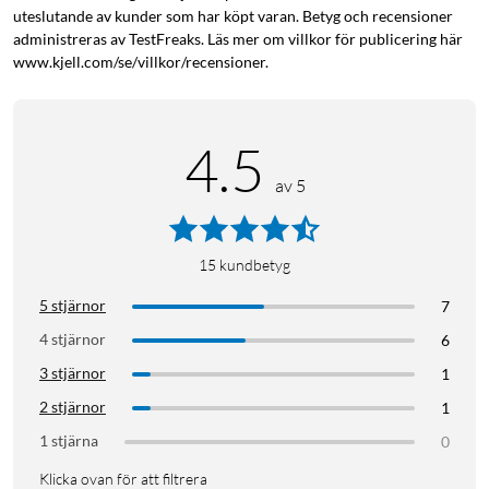
uteslutande av kunder som har köpt varan. Betyg och recensioner
administreras av TestFreaks. Läs mer om villkor för publicering här
www.kjell.com/se/villkor/recensioner.
4.5
av 5
15
kundbetyg
5 stjärnor
7
4 stjärnor
6
3 stjärnor
1
2 stjärnor
1
1 stjärna
0
Klicka ovan för att filtrera