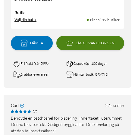
Butik
Välj din butik
Finns i 19 butiker.
HÄMTA
LÄGG I VARUKORGEN
Fri frakt från 599:-
Öppet köp i 100 dagar
Snabba leveranser
Hämta i butik, GRATIS!
Carl
2 år sedan
5/5
Behövde en patchpanel för placering i innertaket i uterummet.
Denna blev perfekt. Gedigen byggkvalité. Dock tvivlar jag på
att den är insektssäker :-)