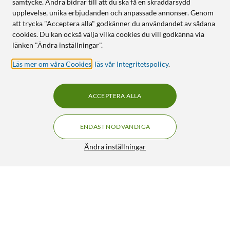
samtycke. Andra bidrar till att du ska få en skräddarsydd
upplevelse, unika erbjudanden och anpassade annonser. Genom
att trycka "Acceptera alla" godkänner du användandet av sådana
cookies. Du kan också välja vilka cookies du vill godkänna via
länken "Ändra inställningar".
Läs mer om våra Cookies
,
läs vår Integritetspolicy
.
ACCEPTERA ALLA
ENDAST NÖDVÄNDIGA
Ändra inställningar
Patchpanel 8 portar Cat. 6
379:90
4.5/5
HÄMTA
LÄGG I VARUKORGEN