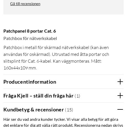
Gå till recensionen
Patchpanel 8 portar Cat. 6
Patchbox för nätverkskabel
Patchbox i metall för skärmad nätverkskabel (kan även
användas för oskärmad). Utrustad med åtta portar och
slitsplint för Cat. 6-kabel. Kan väggmonteras. Mått:
160x44x109 mm.
Producentinformation
Fråga Kjell – ställ din fråga här
(
1
)
Kundbetyg & recensioner
(
15
)
Här ser du vad andra kunder tycker. Vi visar alla betyg för att göra
det enklare för dig att välja rätt produkt. Recensionerna nedan skrivs