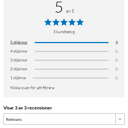
5
av 5
3
kundbetyg
5 stjärnor
3
4 stjärnor
0
3 stjärnor
0
2 stjärnor
0
1 stjärna
0
Klicka ovan för att filtrera
Visar 3 av 3 recensioner
Relevans