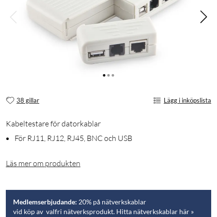
38 gillar
Lägg i inköpslista
Kabeltestare för datorkablar
För RJ11, RJ12, RJ45, BNC och USB
Läs mer om produkten
Medlemserbjudande:
20% på nätverkskablar
vid köp av valfri nätverksprodukt. Hitta nätverkskablar här »