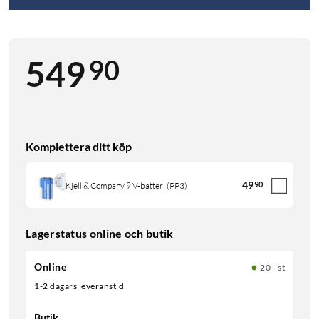
90
549
Komplettera ditt köp
49
90
Kjell & Company 9 V-batteri (PP3)
Lagerstatus online och butik
Online
20+ st
1-2 dagars leveranstid
Butik