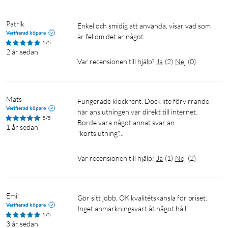
Patrik
Enkel och smidig att använda, visar vad som 
Verifierad köpare
är fel om det är något.
5/5
2 år sedan
Var recensionen till hjälp?
Ja
(
2
)
Nej
(
0
)
Mats
Fungerade klockrent. Dock lite förvirrande 
Verifierad köpare
när anslutningen var direkt till internet. 
5/5
Borde vara något annat svar än 
1 år sedan
"kortslutning"...
Var recensionen till hjälp?
Ja
(
1
)
Nej
(
2
)
Emil
Gör sitt jobb, OK kvalitétskänsla för priset. 
Verifierad köpare
Inget anmärkningsvärt åt något håll.
5/5
3 år sedan