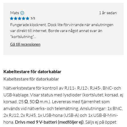
Mats
1 år sedan
5/5
Fungerade klockrent. Dock lite förvirrande när anslutningen
var direkt till internet. Borde vara något annat svar än
"kortslutning"...
Gå till recensionen
Kabeltestare för datorkablar
Kabeltestare för datorkablar
Nätverkstestare för kontroll av RJ11-, RJ12-, RJ45-, BNC- och
USB-kablage. Visar status med lysdioder (kortslutet, korsad, ej
korsad, 25 Ω, 50 Ω m.m.). Levereras med fjärrenhet som
används vid nätverks- och telemätning. Anslutningar: 1x BNC,
2x RJ12, 2x RJ45, 1x USB-hona (USB-A) och 1x USB-B-Mini-
hona.
Drivs med 9 V-batteri (medföljer ej)
. Säljs ej på öppet