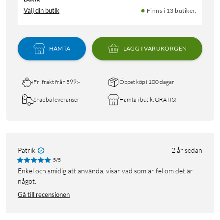
Välj din butik
Finns i 13 butiker.
HÄMTA
LÄGG I VARUKORGEN
Fri frakt från 599:-
Öppet köp i 100 dagar
Snabba leveranser
Hämta i butik, GRATIS!
Patrik
2 år sedan
5/5
Enkel och smidig att använda, visar vad som är fel om det är
något.
Gå till recensionen