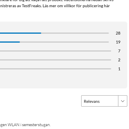
istreras av TestFreaks. Läs mer om villkor för publicering här
28
19
7
2
1
Relevans