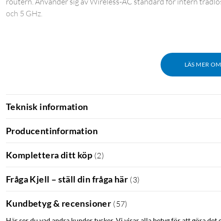
routern. Använder sig av Wireless-AC standard för intern trådl
och 5 GHz.
LÄS MER O
Teknisk information
Producentinformation
Komplettera ditt köp
(
2
)
Fråga Kjell – ställ din fråga här
(
3
)
Kundbetyg & recensioner
(
57
)
Här ser du vad andra kunder tycker. Vi visar alla betyg för att göra det 