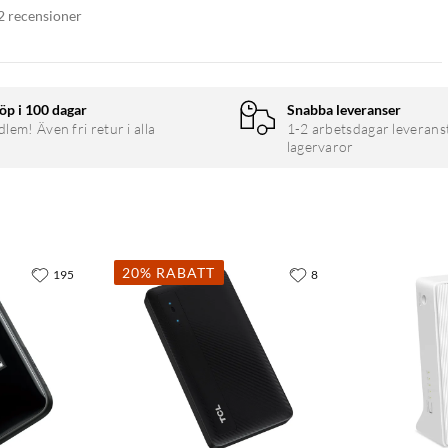
2 recensioner
öp i 100 dagar
Snabba leveranser
em! Även fri retur i alla
1-2 arbetsdagar leverans
lagervaror
20% RABATT
195
8