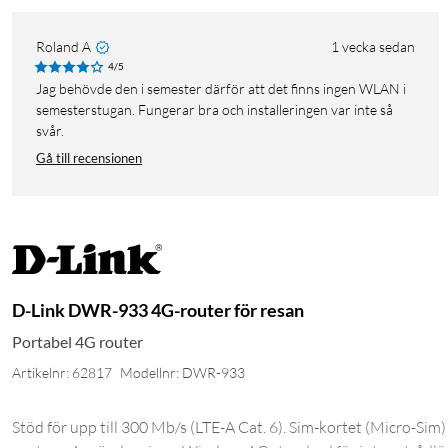
Roland A
1 vecka sedan
4/5
Jag behövde den i semester därför att det finns ingen WLAN i
semesterstugan. Fungerar bra och installeringen var inte så
svår.
Gå till recensionen
D-Link DWR-933 4G-router för resan
Portabel 4G router
Artikelnr: 62817
Modellnr: DWR-933
Stöd för upp till 300 Mb/s (LTE-A Cat. 6). Sim-kortet (Micro-Sim) s