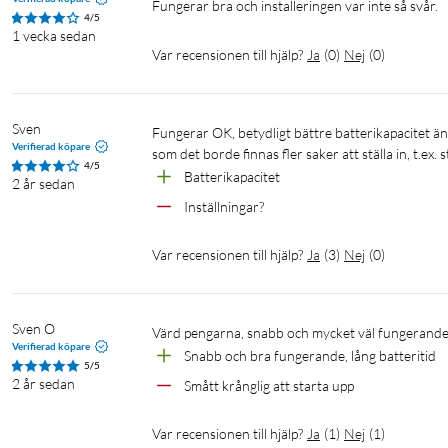
Fungerar bra och installeringen var inte så svår.
4/5
1 vecka sedan
Var recensionen till hjälp?
Ja
(
0
)
Nej
(
0
)
Sven
Fungerar OK, betydligt bättre batterikapacitet än den man hittar hos Tele2. Jag har använt den i c:a två månader. Verkar 
Verifierad köpare
som det borde finnas fler saker att ställa in, t.ex.
4/5
Batterikapacitet
2 år sedan
Inställningar?
Var recensionen till hjälp?
Ja
(
3
)
Nej
(
0
)
Sven O
Värd pengarna, snabb och mycket väl fungerand
Verifierad köpare
Snabb och bra fungerande, lång batteritid
5/5
2 år sedan
Smått krånglig att starta upp
Var recensionen till hjälp?
Ja
(
1
)
Nej
(
1
)