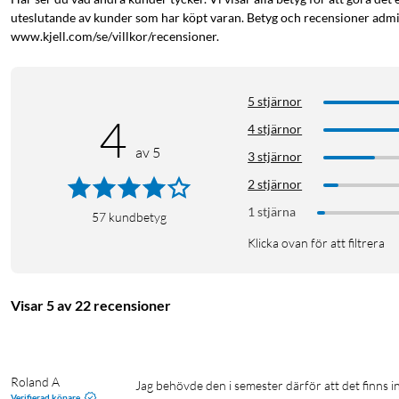
uteslutande av kunder som har köpt varan. Betyg och recensioner admin
www.kjell.com/se/villkor/recensioner.
5 stjärnor
4
4 stjärnor
av 5
3 stjärnor
2 stjärnor
1 stjärna
57
kundbetyg
Klicka ovan för att filtrera
Visar 5 av 22 recensioner
Roland A
Jag behövde den i semester därför att det finns ingen WLAN i semesterstugan.

Verifierad köpare