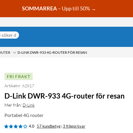
SOMMARREA
– Upp till 50% →
OUTER
D-LINK DWR-933 4G-ROUTER FÖR RESAN
FRI FRAKT
Artikelnr: 62817
D-Link DWR-933 4G-router för resan
Mer från:
D-Link
Portabel 4G router
4.0
57 kundbetyg
3 frågor/svar
|