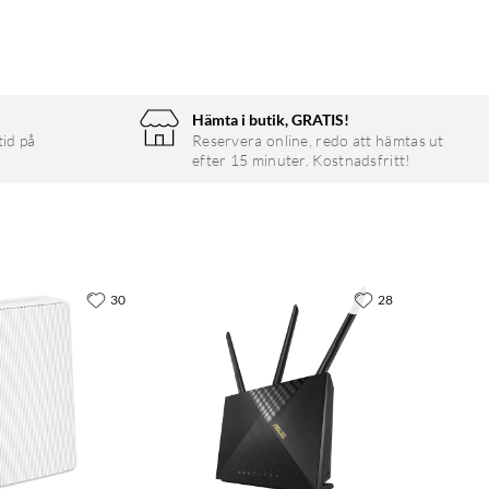
Hämta i butik, GRATIS!
tid på
Reservera online, redo att hämtas ut
efter 15 minuter. Kostnadsfritt!
30
28