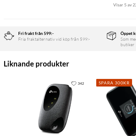
Visar 5 av 2
Fri frakt från 599:-
Öppet k
Fria fraktalternativ vid köp från 599:-
Som medl
butiker
Liknande produkter
SPARA 300KR
342