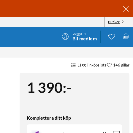
Butiker
Logga in
Bli medlem
Lägg i inköpslista
146 gillar
1 390
:
-
Komplettera ditt köp