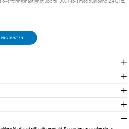
ös överföringshastighet upp till 300 Mb/s med dualband 2,4 GHz,
M PRODUKTEN
enklare för dig att välja rätt produkt. Recensionerna nedan skrivs