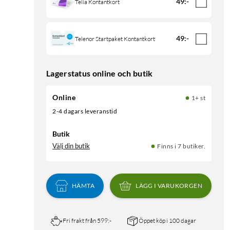
49
:
-
Telia Kontantkort
49
:
-
Telenor Startpaket Kontantkort
Lagerstatus online och butik
Online
1+ st
2-4 dagars leveranstid
Butik
Välj din butik
Finns i 7 butiker.
HÄMTA
LÄGG I VARUKORGEN
Fri frakt från 599:-
Öppet köp i 100 dagar