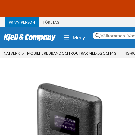
PRIVATPERSON
FÖRETAG
Meny
NÄTVERK
MOBILT BREDBAND OCH ROUTRAR MED 5G OCH 4G
4G-R