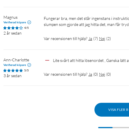
Magnus
Fungerar bra, men det står ingenstans i instruktionen hur man ska hitta lösenordet till produkten utan det var bara 
Verifierad köpare
slumpen som gjorde att jag hitta det, man får try
4/5
2 år sedan
Var recensionen till hjälp?
Ja
(
7
)
Nej
(
2
)
Ann-Charlotte
Lite svårt att hitta lösenordet , Ganska lätt 
Verifierad köpare
5/5
Var recensionen till hjälp?
Ja
(
0
)
Nej
(
0
)
3 år sedan
VISA FLER 