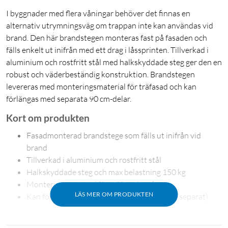
I byggnader med flera våningar behöver det finnas en
alternativ utrymningsväg om trappan inte kan användas vid
brand. Den här brandstegen monteras fast på fasaden och
fälls enkelt ut inifrån med ett drag i låssprinten. Tillverkad i
aluminium och rostfritt stål med halkskyddade steg ger den en
robust och väderbeständig konstruktion. Brandstegen
levereras med monteringsmaterial för träfasad och kan
förlängas med separata 90 cm-delar.
Kort om produkten
Fasadmonterad brandstege som fälls ut inifrån vid
brand
Tillverkad i aluminium och rostfritt stål
Halkskyddade steg och max belastning 150 kg
Monteringsmaterial för träfasad ingår
LÄS MER OM PRODUKTEN
Kan förlängas med 90 cm tilläggsdelar (säljs separat)