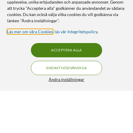
upplevelse, unika erbjudanden och anpassade annonser. Genom
att trycka "Acceptera alla" godkänner du användandet av sådana
cookies. Du kan också välja vilka cookies du vill godkänna via
länken "Ändra inställningar".
Läs mer om våra Cookies
,
läs vår Integritetspolicy
.
ACCEPTERA ALLA
ENDAST NÖDVÄNDIGA
Ändra inställningar
Housegard Brandstege 3,9 m
FRI FRAKT
3 695:-
HÄMTA
LÄGG I VARUKORGEN