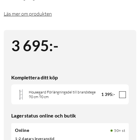
Läs mer om produkten
3 695
:
-
Komplettera ditt köp
Housegard Förlängningsdel till brandstege
1 395
:
-
90 cm 90 cm
Lagerstatus online och butik
Online
50+ st
1-2 dagars leveranstid