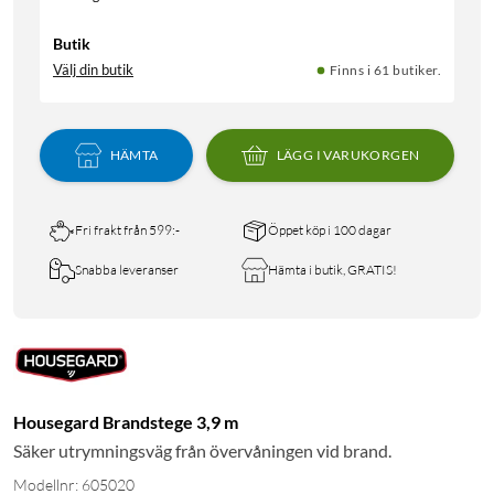
Butik
Välj din butik
Finns i 61 butiker.
HÄMTA
LÄGG I VARUKORGEN
Fri frakt från 599:-
Öppet köp i 100 dagar
Snabba leveranser
Hämta i butik, GRATIS!
Housegard Brandstege 3,9 m
Säker utrymningsväg från övervåningen vid brand.
Modellnr: 605020