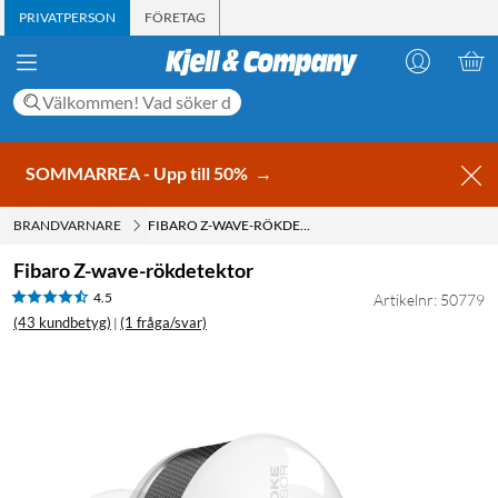
PRIVATPERSON
FÖRETAG
SOMMARREA - Upp till 50%
→
BRANDVARNARE
FIBARO Z-WAVE-RÖKDETEKTOR
Fibaro Z-wave-rökdetektor
4.5
Artikelnr: 50779
(43 kundbetyg)
(1 fråga/svar)
|