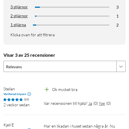
3 stjärnor
3
2 stjärnor
1
1 stjärna
2
Klicka ovan för att filtrera
Visar 3 av 25 recensioner
Relevans
Stellan
Ok mycket bra
Verifierad köpare
5/5
Var recensionen till hjälp?
Ja
(
0
)
Nej
(
0
)
2 veckor sedan
Kjell E
Har en likadan i huset sedan några år. Nu 