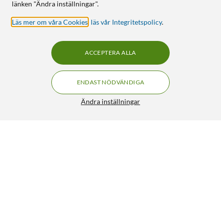
länken "Ändra inställningar".
Läs mer om våra Cookies
,
läs vår Integritetspolicy
.
ACCEPTERA ALLA
ENDAST NÖDVÄNDIGA
Ändra inställningar
Fibaro Z-wave-rökdetektor
559:-
4.5/5
HÄMTA
LÄGG I VARUKORGEN