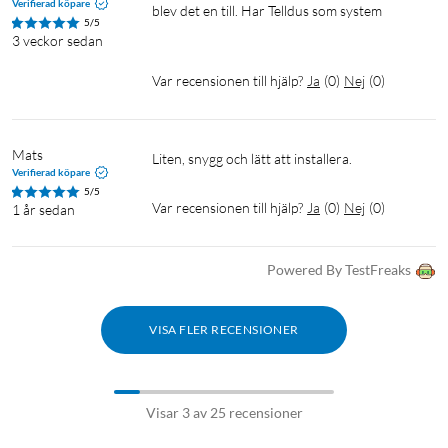
Verifierad köpare
blev det en till. Har Telldus som system

5/5
3 veckor sedan
Var recensionen till hjälp?
Ja
(
0
)
Nej
(
0
)
Mats
Liten, snygg och lätt att installera.
Verifierad köpare
5/5
Var recensionen till hjälp?
Ja
(
0
)
Nej
(
0
)
1 år sedan
Powered By TestFreaks
VISA FLER RECENSIONER
Visar 3 av 25 recensioner