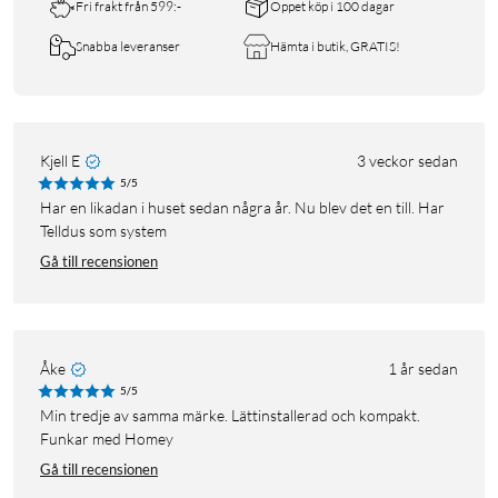
Fri frakt från 599:-
Öppet köp i 100 dagar
Snabba leveranser
Hämta i butik, GRATIS!
Kjell E
3 veckor sedan
5/5
Har en likadan i huset sedan några år. Nu blev det en till. Har
Telldus som system
Gå till recensionen
Åke
1 år sedan
5/5
Min tredje av samma märke. Lättinstallerad och kompakt.
Funkar med Homey
Gå till recensionen