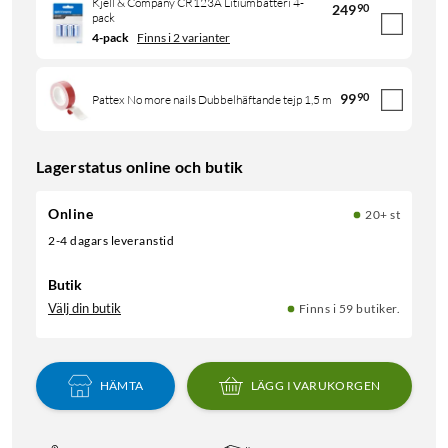
Kjell & Company CR123A Litiumbatteri 4-
249
90
pack
4-pack
Finns i 2 varianter
99
90
Pattex No more nails Dubbelhäftande tejp 1,5 m
Lagerstatus online och butik
Online
20+ st
2-4 dagars leveranstid
Butik
Välj din butik
Finns i 59 butiker.
HÄMTA
LÄGG I VARUKORGEN