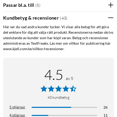
Passar bl.a. till
(
5
)
Fibaro
IoT
Smoke sensor
Brandvarnare
Kundbetyg & recensioner
(
43
)
Z-wave
Här ser du vad andra kunder tycker. Vi visar alla betyg för att göra
det enklare för dig att välja rätt produkt. Recensionerna nedan skrivs
uteslutande av kunder som har köpt varan. Betyg och recensioner
administreras av TestFreaks. Läs mer om villkor för publicering här
www.kjell.com/se/villkor/recensioner.
4.5
av 5
43
kundbetyg
5 stjärnor
26
4 stjärnor
11