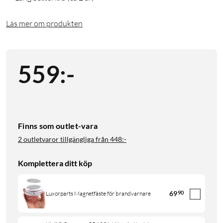
Läs mer om produkten
559
:
-
Finns som outlet-vara
2 outletvaror tillgängliga från
448:-
Komplettera ditt köp
69
90
Luxorparts Magnetfäste för brandvarnare