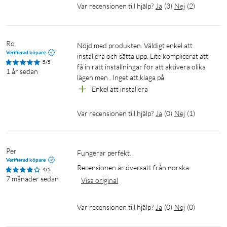
Inbyggd högtalare och mikrofon låter dig tala med besökare
Var recensionen till hjälp?
Ja
(
3
)
Nej
(
2
)
eller avskräcka inbrottstjuvar som om du vore där själv.
Hög siren
Ro
Nöjd med produkten. Väldigt enkel att 
Verifierad köpare
Skräm bort inbrottstjuvar med den smarta inbyggda 80 db-
installera och sätta upp. Lite komplicerat att 
5/5
få in rätt inställningar för att aktivera olika 
sirenen som kan höras upp till 30 meter bort. Låt den sättas på
1 år sedan
lägen men . Inget att klaga på
automatiskt när rörelse identifieras eller utlös från appen för
Enkel att installera
att snabbt slå larm.
Var recensionen till hjälp?
Ja
(
0
)
Nej
(
1
)
Provperiod av Secure-prenumeration
För att ge dig möjlighet att uppleva det extra skydd och den
molnlagring du får med en Secure-prenumeration bjuder vi på
Per
Fungerar perfekt.
en provperiod vid varje köp av en kamera. Utforska
Verifierad köpare
Recensionen är översatt från norska
funktionerna och teckna enkelt en prenumeration när din
4/5
7 månader sedan
Visa original
provperiod upphör. Inga långvariga bindningstider, säg upp
när som helst.
Var recensionen till hjälp?
Ja
(
0
)
Nej
(
0
)
Stöldskyddsförsäkring (kräver Secure-