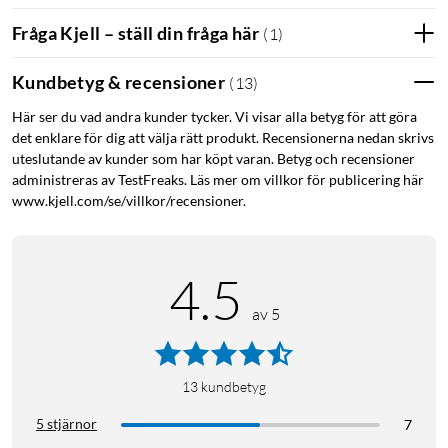
Fråga Kjell – ställ din fråga här
(
1
)
Väderbeständig
Regn-, sol-, vind- och snösäker. Vårt superstarka hölje i
Kundbetyg & recensioner
(
13
)
polykarbonat - samma material som används i skottsäkert
glas - innebär att din kamera kan fungera i temperaturer från
Här ser du vad andra kunder tycker. Vi visar alla betyg för att göra
det enklare för dig att välja rätt produkt. Recensionerna nedan skrivs
-20°C till 45°C.
uteslutande av kunder som har köpt varan. Betyg och recensioner
administreras av TestFreaks. Läs mer om villkor för publicering här
Aviseringar om videosamtal
www.kjell.com/se/villkor/recensioner.
Få ett videosamtal till din mobil i samma ögonblick som någon
trycker på dörrklockan, hör och tala med den som är där utan
att behöva vänta på att öppna appen!
4.5
av 5
Arlo Secure-prenumeration (säljs separat)
En Arlo Secure-prenumeration ger dig obegränsad
molnlagring så att du kan titta tillbaka på din videohistorik via
13
kundbetyg
appen. Slipp onödiga notiser och minska antalet falska alarm
5 stjärnor
7
med aktivitetszoner och identifiering av personer, husdjur och