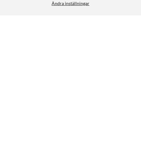
Ändra inställningar
FRI FRAKT
Arlo Essential doorbell 2 2K Trådlös dörrklocka
4.5/5
1 090:-
1 990:-
HÄMTA
LÄGG I VARUKORGEN
Liknande produkter
SPARA 300KR
SPARA 700KR
40
33