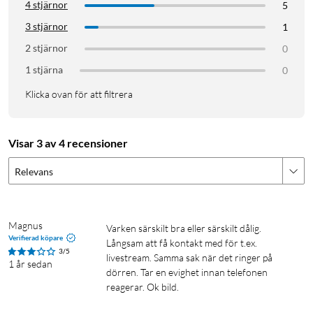
bilar. Dessutom inkluderar alla prenumerationer ett
4 stjärnor
5
kamerastöldskydd - vilket betyder att vi ersätter din kamera
3 stjärnor
1
kostnadsfritt om den blir stulen. Säg upp när som helst.
2 stjärnor
0
1 stjärna
Utan en Arlo Secure prenumeration får du tillgång till
0
livestreaming och rörelsenotifieringar samt tvåvägsljud.
Klicka ovan för att filtrera
Realistisk video
Visar 3 av 4 recensioner
2K upplösning ger dig en realistisk videoupplevelse, så att du
kan hålla koll på vad som händer hemma
Relevans
Visningsvinkel från topp till tå
Ett unikt fyrkantigt synfält fångar besökare från topp till tå
Magnus
Varken särskilt bra eller särskilt dålig. 
och till och med paket på golvet så att du kan se exakt vem och
Verifierad köpare
Långsam att få kontakt med för t.ex. 
3/5
vad som befinner sig vid din dörr.
livestream. Samma sak när det ringer på 
1 år sedan
dörren. Tar en evighet innan telefonen 
reagerar. Ok bild. 
Direkta samtal