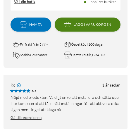
Välj din butik
Finns i 55 butiker.
HÄMTA
LÄGG I VARUKORGEN
Fri frakt från 599:-
Öppet köp i 100 dagar
Snabba leveranser
Hämta i butik, GRATIS!
Ro
1 år sedan
5/5
Nöjd med produkten. Väldigt enkel att installera och sätta upp.
Lite komplicerat att få in rätt inställningar för att aktivera olika
lägen men . Inget att klaga på
Gå till recensionen