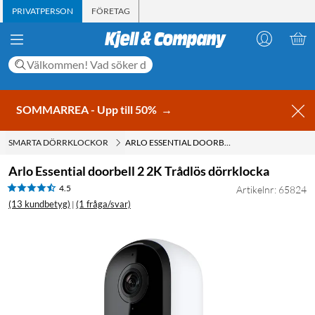
PRIVATPERSON
FÖRETAG
SOMMARREA - Upp till 50%
→
SMARTA DÖRRKLOCKOR
ARLO ESSENTIAL DOORBELL 2 2K TRÅDLÖS DÖRRKLOCKA
Arlo Essential doorbell 2 2K Trådlös dörrklocka
4.5
Artikelnr: 65824
(13 kundbetyg)
(1 fråga/svar)
|