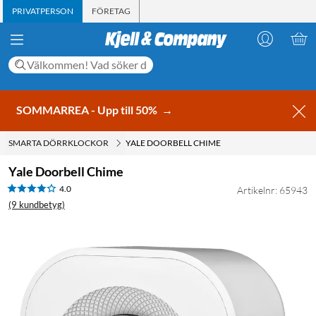
PRIVATPERSON
FÖRETAG
SOMMARREA - Upp till 50%
→
SMARTA DÖRRKLOCKOR
YALE DOORBELL CHIME
Yale Doorbell Chime
4.0
Artikelnr: 65943
(9 kundbetyg)