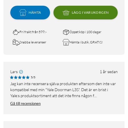
HÄMTA
LÄGG I VARUKORGEN
Fri frakt från 599:-
Öppet köp i 100 dagar
Snabba leveranser
Hämta i butik, GRATIS!
Lars
1 år sedan
5/5
Jag kan inte recensera själva produkten eftersom den inte var
kompatibel med min "Yale Doorman L3S". Det är en brist i
Yale:s produktsortiment att det inte finns någon f...
Gå till recensionen