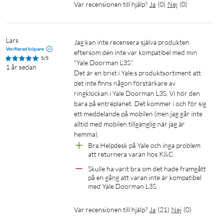
Var recensionen till hjälp?
Ja
(
0
)
Nej
(
0
)
Lars
Jag kan inte recensera själva produkten 
Verifierad köpare
eftersom den inte var kompatibel med min 
5/5
"Yale Doorman L3S".

1 år sedan
Det är en brist i Yale:s produktsortiment att 
det inte finns någon förstärkare av 
ringklockan i Yale Doorman L3S. Vi hör den 
bara på entréplanet. Det kommer i och för sig 
ett meddelande på mobilen (men jag går inte 
alltid med mobilen tillgänglig när jag är 
hemma).
Bra Helpdesk på Yale och inga problem 
att returnera varan hos K&C.
Skulle ha varit bra om det hade framgått 
på en gång att varan inte är kompatibel 
med Yale Doorman L3S.
Var recensionen till hjälp?
Ja
(
21
)
Nej
(
0
)