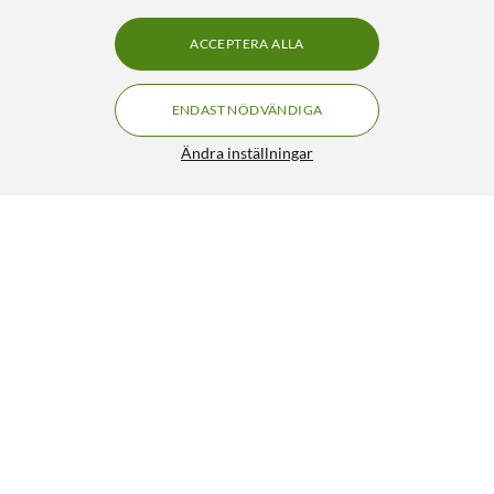
ACCEPTERA ALLA
ENDAST NÖDVÄNDIGA
Ändra inställningar
Yale Doorbell Chime
399:-
4/5
HÄMTA
LÄGG I VARUKORGEN