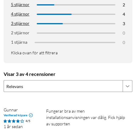
5 stjärnor
2
4 stjärnor
4
3 stjärnor
3
2 stjärnor
0
1 stjärna
0
Klicka ovan för att filtrera
Visar 3 av 4 recensioner
Relevans
Gunnar
Fungerar bra av men 
Verifierad köpare
installationsanvisningen var dålig. Fick hjälp 
4/5
av supporten
1 år sedan