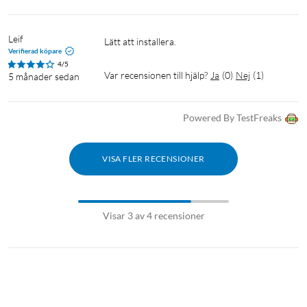
Leif
Lätt att installera. 
Verifierad köpare
4/5
Var recensionen till hjälp?
Ja
(
0
)
Nej
(
1
)
5 månader sedan
Powered By TestFreaks
VISA FLER RECENSIONER
Visar 3 av 4 recensioner