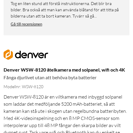
Tog en liten stund att förstå instruktionerna. Det blir bra
bilder. Bra också att man kan använda blåtand för att titta på
bilderna utan att ta bort kameran. Tyvärr så gå...
Gå till recensionen
Denver WSW-8120 åtelkamera med solpanel, wifi och 4K
Fånga djurlivet utan att behöva byta batterier
Modellnr: WSW-8120
Denver WSW-8120 är en viltkamera med inbyggd solpanel
som laddar det medföljande 5200 mAh-batteriet, så att
kameran kan stå ute i skogen utan regelbundna batteribyten.
Med 4K-videoinspelning och en 8 MP CMOS-sensor som
interpolerar upp till 48 MP fångar den skarpa bilder av vilt
dygnet runt. Tack vare wifi och Bluetooth kan du enkelt se