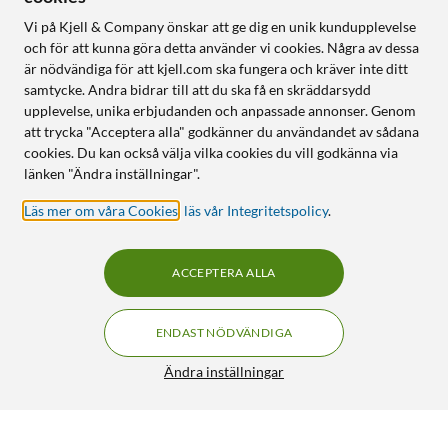
Vi på Kjell & Company önskar att ge dig en unik kundupplevelse
och för att kunna göra detta använder vi cookies. Några av dessa
är nödvändiga för att kjell.com ska fungera och kräver inte ditt
samtycke. Andra bidrar till att du ska få en skräddarsydd
upplevelse, unika erbjudanden och anpassade annonser. Genom
att trycka "Acceptera alla" godkänner du användandet av sådana
cookies. Du kan också välja vilka cookies du vill godkänna via
länken "Ändra inställningar".
Läs mer om våra Cookies
,
läs vår Integritetspolicy
.
ACCEPTERA ALLA
ENDAST NÖDVÄNDIGA
Ändra inställningar
Denver WSW-8120 åtelkamera med solpanel, wifi och 4K
699:-
3.5/5