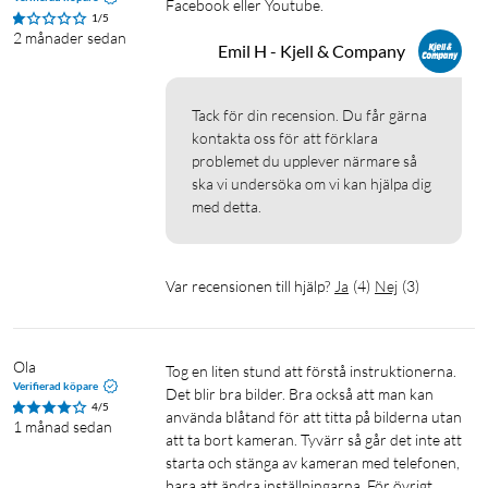
Facebook eller Youtube. 
App: TrailCam Go
1/5
2 månader sedan
Vattentålig: IP67
Emil H - Kjell & Company
I förpackningen
Tack för din recension. Du får gärna 
1 × Viltkamera WSW-8120 med inbyggd solpanel
kontakta oss för att förklara 
1 × USB-laddkabel
problemet du upplever närmare så 
1 × Fästrem
ska vi undersöka om vi kan hjälpa dig 
1 × Snabbstartsguide
med detta.
Var recensionen till hjälp?
Ja
(
4
)
Nej
(
3
)
Ola
Tog en liten stund att förstå instruktionerna. 
Verifierad köpare
Det blir bra bilder. Bra också att man kan 
4/5
använda blåtand för att titta på bilderna utan 
1 månad sedan
att ta bort kameran. Tyvärr så går det inte att 
starta och stänga av kameran med telefonen, 
bara att ändra inställningarna. För övrigt 