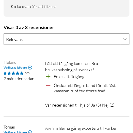
Klicka ovan för att filtrera
Tålig utomhusdesign
Med IP67-klassning klarar kameran regn, snö och damm.
Rörelsesensorn utlöser kameran automatiskt när djur
Visar 3 av 3 recensioner
passerar, och den inbyggda 2"-skärmen låter dig granska bilder
Relevans
direkt på plats.
Specifikationer
Heléne
Lätt att få igång kameran. Bra 
Sensor: 8 MP CMOS
Verifierad köpare
bruksanvisning på svenska!
Fotoupplösning: 48 MP (interpolerat)
5/5
Enkel att få igång
2 månader sedan
Videoupplösning: 4K (3440×1440)
Önskar ett längre band för att fästa 
Synfält: 120°
kameran runt tex större träd
IR-LED: 2 × 940 nm
Skärm: 2" LCD
Var recensionen till hjälp?
Ja
(
5
)
Nej
(
2
)
Batteri: 5200 mAh litiumjon (solpanelladdat)
Reservbatterier: 4 × AA (valfritt)
Lagring: MicroSD upp till 256 GB
Tomas
Avi film filerna går ej exportera till varken 
Anslutning: Wifi, Bluetooth
Verifierad köpare