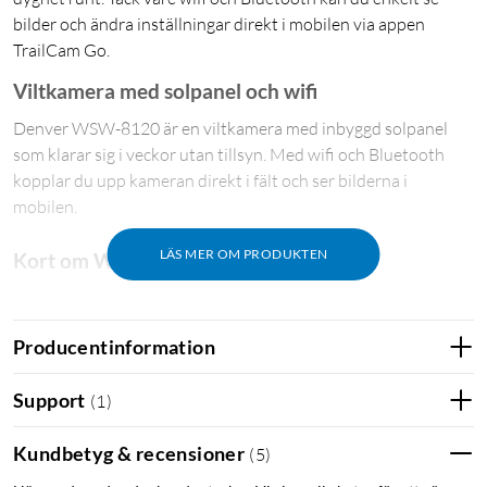
bilder och ändra inställningar direkt i mobilen via appen
TrailCam Go.
Viltkamera med solpanel och wifi
Denver WSW-8120 är en viltkamera med inbyggd solpanel
som klarar sig i veckor utan tillsyn. Med wifi och Bluetooth
kopplar du upp kameran direkt i fält och ser bilderna i
mobilen.
LÄS MER OM PRODUKTEN
Kort om WSW-8120
Inbyggd solpanel med 5200 mAh litiumjonbatteri
4K-video och stillbilder upp till 48 MP (interpolerat)
Producentinformation
Wifi och Bluetooth – styr via appen TrailCam Go
120° vidvinkel och osynligt 940 nm IR-ljus
Support
(
1
)
IP67 – tål regn, snö och damm
Kundbetyg & recensioner
(
5
)