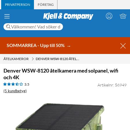
PRIVATPERSON
FÖRETAG
SOMMARREA - Upp till 50%
→
ÅTELKAMEROR
DENVER WSW-8120 ÅTELKAMERA MED SOLPANEL, WIFI OCH 4K
Denver WSW-8120 åtelkamera med solpanel, wifi
och 4K
3.5
Artikelnr: 56949
(5 kundbetyg)