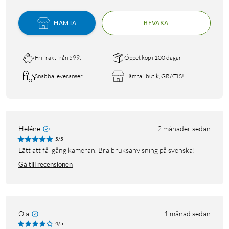
HÄMTA
BEVAKA
Fri frakt från 599:-
Öppet köp i 100 dagar
Snabba leveranser
Hämta i butik, GRATIS!
Heléne
2 månader sedan
5/5
Lätt att få igång kameran. Bra bruksanvisning på svenska!
Gå till recensionen
Ola
1 månad sedan
4/5