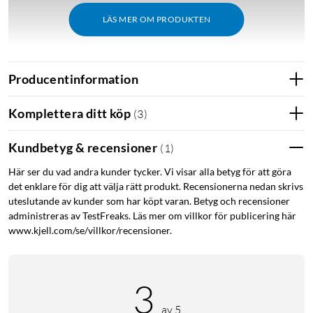
LÄS MER OM PRODUKTEN
Producentinformation
Kort om produkten
Komplettera ditt köp
(
3
)
2K-upplösning (2304 × 1296) med 130° synfält för bred
rumsöverblick.
Kundbetyg & recensioner
(
1
)
Automatiskt linsskydd som täcker linsen helt när
kameran stängs av.
Här ser du vad andra kunder tycker. Vi visar alla betyg för att göra
det enklare för dig att välja rätt produkt. Recensionerna nedan skrivs
12x digital zoom för att granska detaljer.
uteslutande av kunder som har köpt varan. Betyg och recensioner
Inbyggd 80 dB-siren och tvåvägsljud.
administreras av TestFreaks. Läs mer om villkor för publicering här
Dual-band wifi (2,4 och 5 GHz) för stabil anslutning.
www.kjell.com/se/villkor/recensioner.
Nätansluten via USB-C – ingen batteriladdning.
Stöd för Arlo Secure¹ med smarta notiser och
molnlagring.
3
Tydlig 2K-bild av hela rummet
av 5