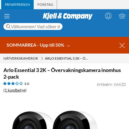
PRIVATPERSON
FÖRETAG
SOMMARREA - Upp till 50%
→
NÄTVERKSKAMEROR
ARLO ESSENTIAL 3 2K – ÖVERVAKNINGSKAMERA INOMHUS 2-PACK
Arlo Essential 3 2K – Övervakningskamera inomhus
2-pack
3.0
Artikelnr: 66620
(1 kundbetyg)