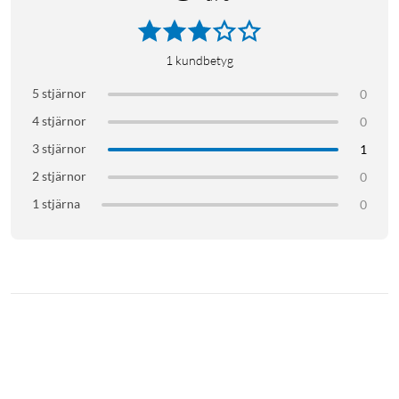
2K-upplösning ger skarp bild med tydliga detaljer, oavsett om
du vill se vad som händer i vardagsrummet eller hålla uppsikt
över hallen. Det breda synfältet på 130° täcker större delen av
1
kundbetyg
rummet utan att du behöver flera kameror. Med 12x digital
5 stjärnor
0
zoom kan du förstora detaljer i efterhand. Infrarött
4 stjärnor
0
mörkerseende ger klar bild i svartvitt kvällar och nätter när
lamporna är släckta.
3 stjärnor
1
2 stjärnor
0
Integritet med ett knapptryck
1 stjärna
0
När du stänger av kameran i appen glider det mekaniska
linsskyddet automatiskt på plats och täcker linsen helt. Det
gör att kameran bokstavligen inte kan se något förrän du
aktiverar den igen. En tydlig lösning för dig som vill kombinera
övervakning med full kontroll över privatlivet.
Reagera direkt via appen
Med inbyggd mikrofon och högtalare kan du prata direkt