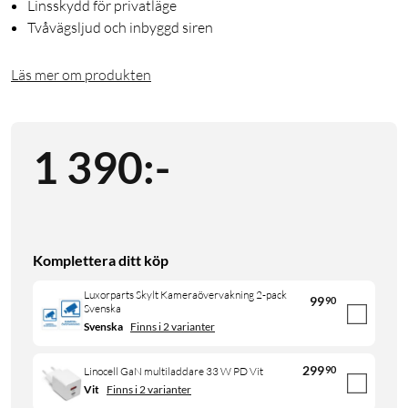
Linsskydd för privatläge
Tvåvägsljud och inbyggd siren
Läs mer om produkten
1 390
:
-
Komplettera ditt köp
Luxorparts Skylt Kameraövervakning 2-pack
99
90
Svenska
Svenska
Finns i 2 varianter
299
90
Linocell GaN multiladdare 33 W PD Vit
Vit
Finns i 2 varianter