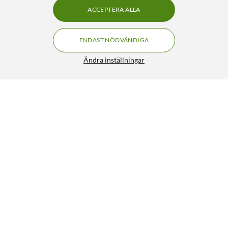
ACCEPTERA ALLA
ENDAST NÖDVÄNDIGA
Ändra inställningar
Arlo Essential 3 2K – Övervakningskamera inomhus
FRI FRAKT
2-pack
1 390:-
3/5
HÄMTA
LÄGG I VARUKORGEN
Liknande produkter