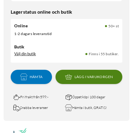
Lagerstatus online och butik
Online
50+ st
1-2 dagars leveranstid
Butik
Välj din butik
Finns i 55 butiker.
HÄMTA
LÄGG I VARUKORGEN
Fri frakt från 599:-
Öppet köp i 100 dagar
Snabba leveranser
Hämta i butik, GRATIS!