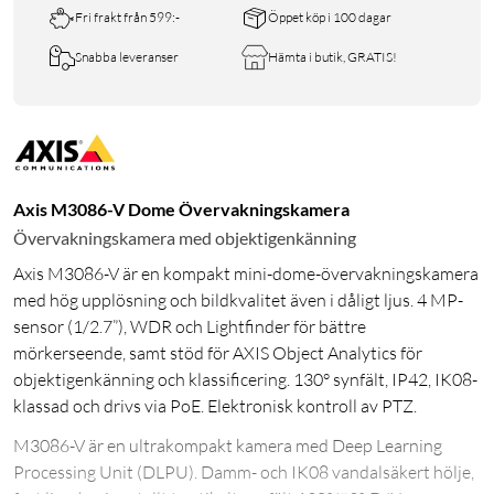
Fri frakt från 599:-
Öppet köp i 100 dagar
Snabba leveranser
Hämta i butik, GRATIS!
Axis M3086-V Dome Övervakningskamera
Övervakningskamera med objektigenkänning
Axis M3086-V är en kompakt mini-dome-övervakningskamera
med hög upplösning och bildkvalitet även i dåligt ljus. 4 MP-
sensor (1/2.7”), WDR och Lightfinder för bättre
mörkerseende, samt stöd för AXIS Object Analytics för
objektigenkänning och klassificering. 130° synfält, IP42, IK08-
klassad och drivs via PoE. Elektronisk kontroll av PTZ.
M3086-V är en ultrakompakt kamera med Deep Learning
Processing Unit (DLPU). Damm- och IK08 vandalsäkert hölje,