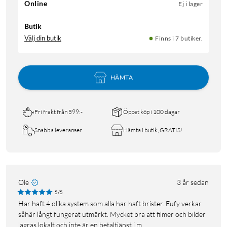
Online
Ej i lager
Butik
Välj din butik
Finns i 7 butiker.
HÄMTA
Fri frakt från 599:-
Öppet köp i 100 dagar
Snabba leveranser
Hämta i butik, GRATIS!
Ole
3 år sedan
5/5
Har haft 4 olika system som alla har haft brister. Eufy verkar
såhär långt fungerat utmärkt. Mycket bra att filmer och bilder
lagras lokalt och inte är en betaltjänst i m...