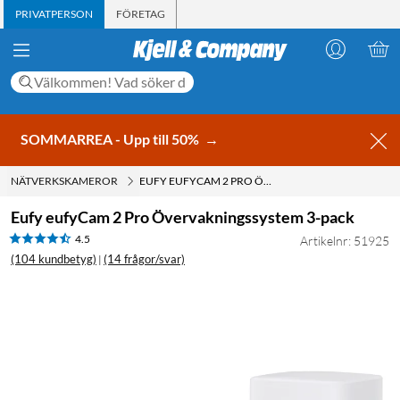
PRIVATPERSON
FÖRETAG
SOMMARREA - Upp till 50%
→
NÄTVERKSKAMEROR
EUFY EUFYCAM 2 PRO ÖVERVAKNINGSSYSTEM 3-PACK
Eufy eufyCam 2 Pro Övervakningssystem 3-pack
4.5
Artikelnr: 51925
(104 kundbetyg)
(14 frågor/svar)
|