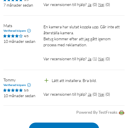
100 % trådfri – 365 dagars batteritid
Var recensionen till hjälp?
Ja
(
0
)
Nej
(
0
)
7 månader sedan
Utan sladdar av något slag kan eufyCam 2 Pro installeras
inomhus och utomhus med lätthet för att övervaka ditt hem i
365 dagar på en enda laddning.
Mats
En kamera har slutat koppla upp. Går inte att 
Verifierad köpare
återställa kamera. 

4/5
Betyg kommer efter att jag gått igenom 
10 månader sedan
Med knivskarp bild som fångar de minsta detaljer.
Var recensionen till hjälp?
Ja
(
1
)
Nej
(
0
)
Automatisk bildförbättring
Tommy
Lätt att installera. Bra bild.
Verifierad köpare
Få en klarare och ljusare bild av personerna i bilden. Inbyggd
5/5
AI-teknik identifierar och fokuserar på människor.
Var recensionen till hjälp?
Ja
(
0
)
Nej
(
0
)
10 månader sedan
Powered By TestFreaks
Med inbyggd belysning lyser du upp natten och får en skarp bild