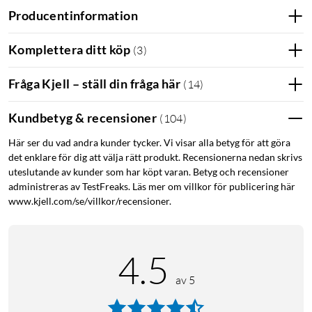
Producentinformation
Komplettera ditt köp
(
3
)
Fråga Kjell – ställ din fråga här
(
14
)
Kundbetyg & recensioner
(
104
)
Här ser du vad andra kunder tycker. Vi visar alla betyg för att göra
det enklare för dig att välja rätt produkt. Recensionerna nedan skrivs
uteslutande av kunder som har köpt varan. Betyg och recensioner
administreras av TestFreaks. Läs mer om villkor för publicering här
2K-upplösning och F2.0-bländare
www.kjell.com/se/villkor/recensioner.
1 års säker kameraövervakning från en laddning
Noll dolda avgifter – slipp prenumerationer
Avancerat mörkerseende med Sony-sensor
4.5
Byggd för alla väderlekar med IP67-klassning
av 5
Skyddar dig, din familj och din integritet