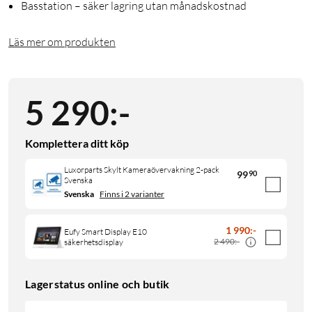
Basstation – säker lagring utan månadskostnad
Läs mer om produkten
5 290
:
-
Komplettera ditt köp
Luxorparts Skylt Kameraövervakning 2-pack
99
90
Svenska
Svenska
Finns i 2 varianter
1 990
:
-
Eufy Smart Display E10
2 490:-
säkerhetsdisplay
Lagerstatus online och butik