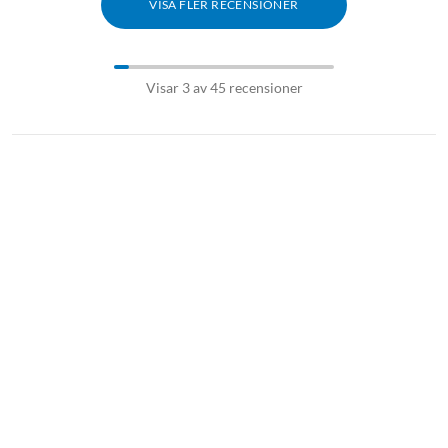
med klara färger.
VISA FLER RECENSIONER
Visar 3 av 45 recensioner
Förvandla natt till dag
Den inbyggda Sony-sensorn använder infrarött ljus för att se
hela bilden i klar färg, även i svagt ljus.
Varningarna som betyder något
Mänsklig upptäckt minskar antalet falska varningar du får.
eufyCam 2C skiljer intelligent från människor från objekt.
Kameror som klarar kyla, värme och regn. Som tillförlitligt säkrar
ditt hem.