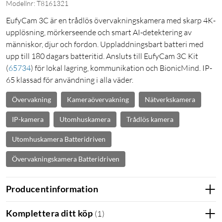
Modellnr: T8161321
EufyCam 3C är en trådlös övervakningskamera med skarp 4K-
upplösning, mörkerseende och smart AI-detektering av
människor, djur och fordon. Uppladdningsbart batteri med
upp till 180 dagars batteritid. Ansluts till EufyCam 3C Kit
(
65734
)
för lokal lagring, kommunikation och BionicMind. IP-
65 klassad för användning i alla väder.
Övervakning
Kameraövervakning
Nätverkskamera
IP-kamera
Utomhuskamera
Trådlös kamera
Utomhuskamera Batteridriven
Övervakningskamera Batteridriven
Producentinformation
Komplettera ditt köp
(
1
)