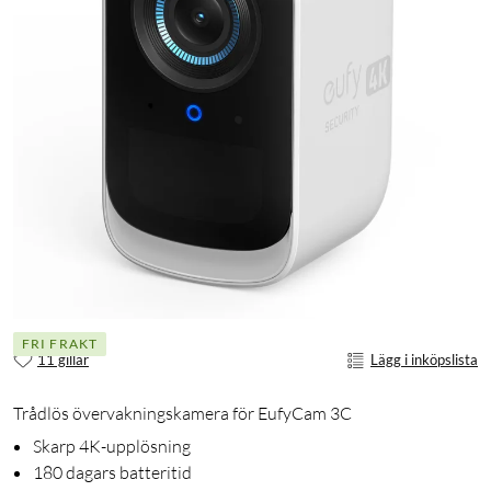
FRI FRAKT
11 gillar
Lägg i inköpslista
Trådlös övervakningskamera för EufyCam 3C
Skarp 4K-upplösning
180 dagars batteritid