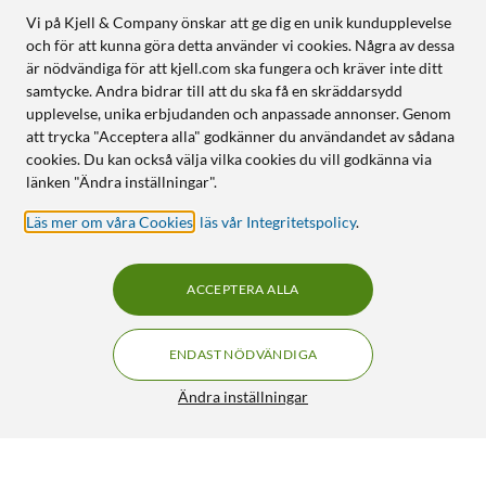
Vi på Kjell & Company önskar att ge dig en unik kundupplevelse
och för att kunna göra detta använder vi cookies. Några av dessa
är nödvändiga för att kjell.com ska fungera och kräver inte ditt
samtycke. Andra bidrar till att du ska få en skräddarsydd
upplevelse, unika erbjudanden och anpassade annonser. Genom
att trycka "Acceptera alla" godkänner du användandet av sådana
cookies. Du kan också välja vilka cookies du vill godkänna via
länken "Ändra inställningar".
Läs mer om våra Cookies
,
läs vår Integritetspolicy
.
ACCEPTERA ALLA
ENDAST NÖDVÄNDIGA
Ändra inställningar
Eufy eufyCam 3C Extra kamera
FRI FRAKT
5/5