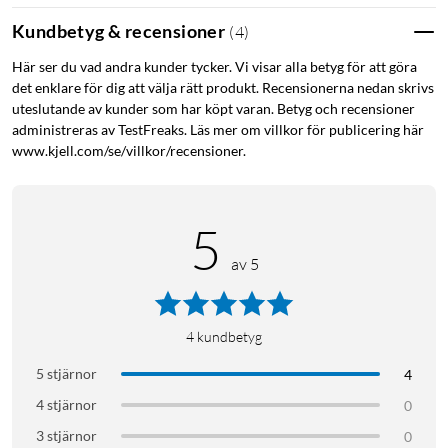
Kundbetyg & recensioner
(
4
)
Här ser du vad andra kunder tycker. Vi visar alla betyg för att göra
det enklare för dig att välja rätt produkt. Recensionerna nedan skrivs
uteslutande av kunder som har köpt varan. Betyg och recensioner
administreras av TestFreaks. Läs mer om villkor för publicering här
www.kjell.com/se/villkor/recensioner.
5
av 5
4
kundbetyg
5 stjärnor
4
4 stjärnor
0
3 stjärnor
0