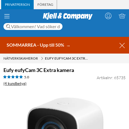
PRIVATPERSON
FÖRETAG
SOMMARREA - Upp till 50%
→
NÄTVERKSKAMEROR
EUFY EUFYCAM 3C EXTRA KAMERA
Eufy eufyCam 3C Extra kamera
5.0
Artikelnr: 65735
(4 kundbetyg)