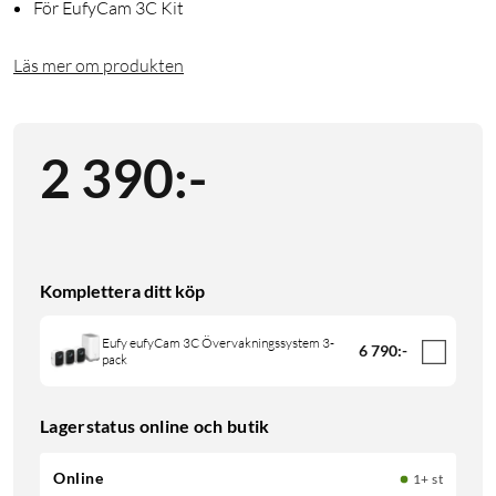
För EufyCam 3C Kit
Läs mer om produkten
2 390
:
-
Komplettera ditt köp
Eufy eufyCam 3C Övervakningssystem 3-
6 790
:
-
pack
Lagerstatus online och butik
Online
1+ st