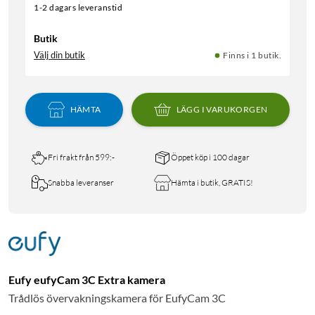
1-2 dagars leveranstid
Butik
Välj din butik
Finns i 1 butik.
HÄMTA
LÄGG I VARUKORGEN
Fri frakt från 599:-
Öppet köp i 100 dagar
Snabba leveranser
Hämta i butik, GRATIS!
Eufy eufyCam 3C Extra kamera
Trådlös övervakningskamera för EufyCam 3C