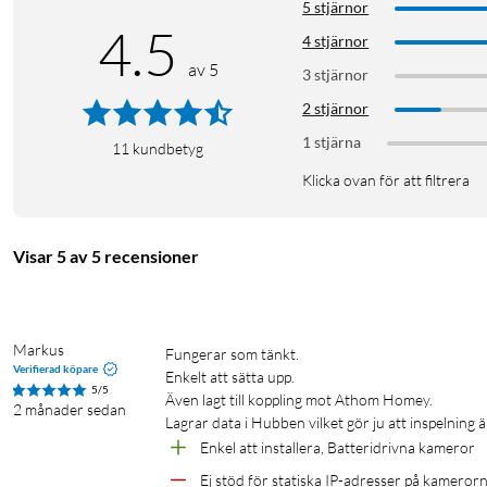
5 stjärnor
4.5
4 stjärnor
av 5
3 stjärnor
2 stjärnor
1 stjärna
11
kundbetyg
Klicka ovan för att filtrera
Visar 5 av 5 recensioner
Markus
Fungerar som tänkt. 

Verifierad köpare
Enkelt att sätta upp. 

5/5
Även lagt till koppling mot Athom Homey.

2 månader sedan
Lagrar data i Hubben vilket gör ju att inspelning 
Sammanfattning
Enkel att installera, Batteridrivna kameror
Övervakningspaket för villa och radhus med central hubb 
Ej stöd för statiska IP-adresser på kameror