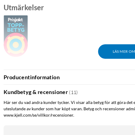
Utmärkelser
LÄS MER O
Prisjakt: "Passar dig som vill ha enkel övervakning utan onödiga lar
Producentinformation
Kundbetyg & recensioner
(
11
)
Här ser du vad andra kunder tycker. Vi visar alla betyg för att göra det 
uteslutande av kunder som har köpt varan. Betyg och recensioner admin
www.kjell.com/se/villkor/recensioner.