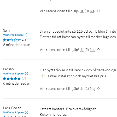
Home Hub ansluts till din router med en nätverkskabel.
Home Hub kan anslutas till och styra upp till 8 övervakni
Var recensionen till hjälp?
Ja
(
0
)
Nej
(
0
)
Hubben har två minneskortplatser, vardera för upp till 51
Home Hub har inbyggd siren med 11 valbara ringsignaler o
Lagrad data är skyddad av AES-128 algoritm- och stöldsky
Sami
Siren är absolut inte på 115 dB och bilden är inte den bästa. 

Veckosammanfattningar av detekterade händelser via H
Verifierad köpare
Övervakningskameror med 4K UHD/8 MP upplösning som ger
2/5
6 månader sedan
Upp till 5 månaders batteritid för kamerorna när de anv
Var recensionen till hjälp?
Ja
(
2
)
Nej
(
0
)
Två lägen för inspelning i mörker – i färg med spotlighterna 
Smart rörelsedetektering som ser skillnad på människor, dj
Batteridrivna kameror som laddas med 5 V-USB-laddare (s
Larsen
Har bytt från Arlo till Reolink och både teknolog
Mikrofon och högtalare i kamerorna som gör att du kan pr
Verifierad köpare
Enkel installation och mycket bra pris
De batteridrivna kamerorna spelar in och lagrar videor på 
5/5
kort upp till 512 GB till kamerorna säljs separat).
6 månader sedan
Var recensionen till hjälp?
Ja
(
1
)
Nej
(
0
)
Reolink Home Hub
Hemmets central för övervakning
Lars-Göran
Lätt att hantera. Bra överskådlighet.

Reolinks Home Hub ansluts till din router och är idealisk som la
Verifierad köpare
Rekommenderas.
