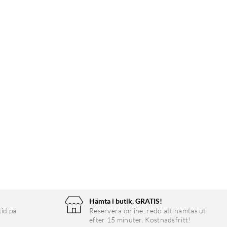
Hämta i butik, GRATIS!
tid på
Reservera online, redo att hämtas ut
efter 15 minuter. Kostnadsfritt!