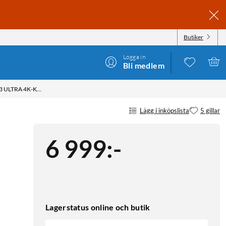
Butiker
Logga in
Bli medlem
REOLINK HOME HUB MED 4X ARGUS 3 ULTRA 4K-KAMEROR
Lägg i inköpslista
5 gillar
6 999
:
-
Lagerstatus online och butik