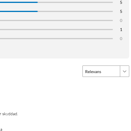
5
5
0
1
0
Relevans
är skyddad.
och fyra wifi-kameror.
na