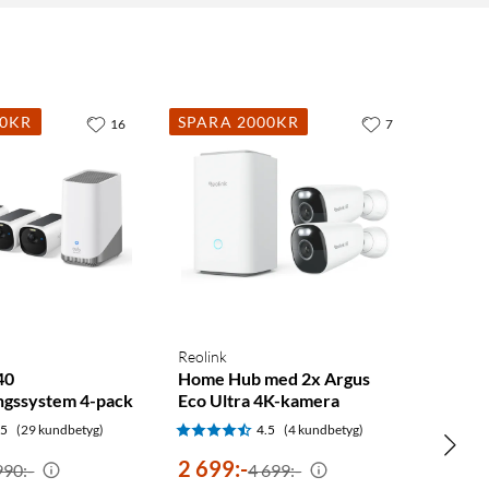
00KR
SPARA 2000KR
16
7
Reolink
40
Home Hub med 2x Argus
gssystem 4-pack
Eco Ultra 4K-kamera
.5
(29 kundbetyg)
4.5
(4 kundbetyg)
2 699
:
-
990:-
4 699:-