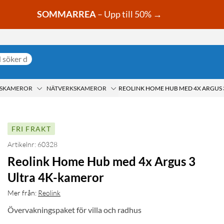
SOMMARREA
– Upp till 50% →
GSKAMEROR
NÄTVERKSKAMEROR
FRI FRAKT
Artikelnr: 60328
Reolink Home Hub med 4x Argus 3
Ultra 4K-kameror
Mer från:
Reolink
Övervakningspaket för villa och radhus