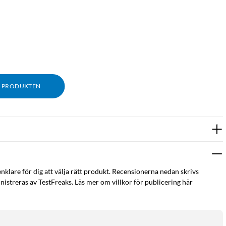
M PRODUKTEN
m och löpande kostnader."
enklare för dig att välja rätt produkt. Recensionerna nedan skrivs
istreras av TestFreaks. Läs mer om villkor för publicering här