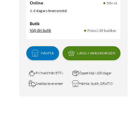
Online
50+ st
1-2 dagars leveranstid
Butik
Välj din butik
Finns i 39 butiker.
HÄMTA
LÄGG I VARUKORGEN
Fri frakt från 599:-
Öppet köp i 100 dagar
Snabba leveranser
Hämta i butik, GRATIS!