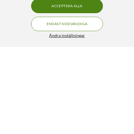
ACCEPTERA ALLA
ENDAST NÖDVÄNDIGA
Ändra inställningar
Luxorparts Bagageremmar 2-pack
79:90
4.5/5
HÄMTA
LÄGG I VARUKORGEN