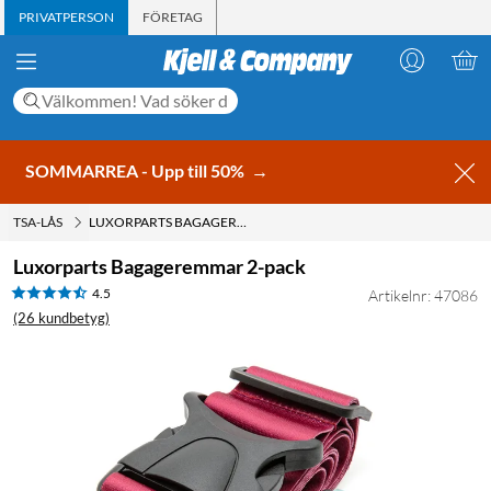
PRIVATPERSON
FÖRETAG
SOMMARREA - Upp till 50%
→
TSA-LÅS
LUXORPARTS BAGAGEREMMAR 2-PACK
Luxorparts Bagageremmar 2-pack
4.5
Artikelnr: 47086
(26 kundbetyg)