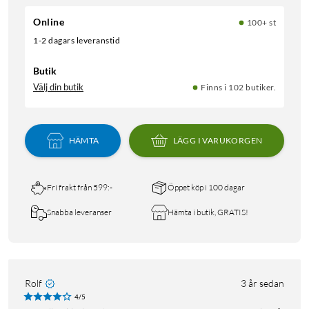
Online
100+ st
1-2 dagars leveranstid
Butik
Välj din butik
Finns i 102 butiker.
HÄMTA
LÄGG I VARUKORGEN
Fri frakt från 599:-
Öppet köp i 100 dagar
Snabba leveranser
Hämta i butik, GRATIS!
Rolf
3 år sedan
4/5