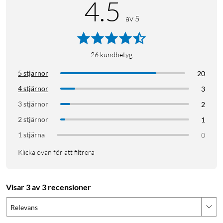
4.5
av 5
26
kundbetyg
5 stjärnor
20
4 stjärnor
3
3 stjärnor
2
2 stjärnor
1
1 stjärna
0
Klicka ovan för att filtrera
Visar 3 av 3 recensioner
Relevans