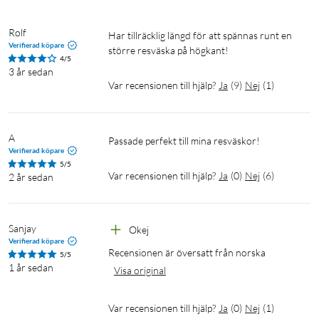
Rolf
Har tillräcklig längd för att spännas runt en 
Verifierad köpare
större resväska på högkant!
4/5
3 år sedan
Var recensionen till hjälp?
Ja
(
9
)
Nej
(
1
)
A
Passade perfekt till mina resväskor!
Verifierad köpare
5/5
Var recensionen till hjälp?
Ja
(
0
)
Nej
(
6
)
2 år sedan
Sanjay
Okej
Verifierad köpare
Recensionen är översatt från norska
5/5
1 år sedan
Visa original
Var recensionen till hjälp?
Ja
(
0
)
Nej
(
1
)