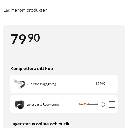
Läs mer om produkten
90
79
Komplettera ditt köp
129
90
Rubicson Bagagevåg
149
:
-
199:90
Luxorparts Resekudde
Lagerstatus online och butik