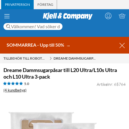
PRIVATPERSON
FÖRETAG
SOMMARREA - Upp till 50%
→
TILLBEHÖR TILL ROBOTDAMMSUGARE
DREAME DAMMSUGARPÅSAR TILL L20 ULTRA/L10S ULTRA OCH L10 ULTRA 3-PACK
Dreame Dammsugarpåsar till L20 Ultra/L10s Ultra
och L10 Ultra 3-pack
5.0
Artikelnr: 65764
(4 kundbetyg)