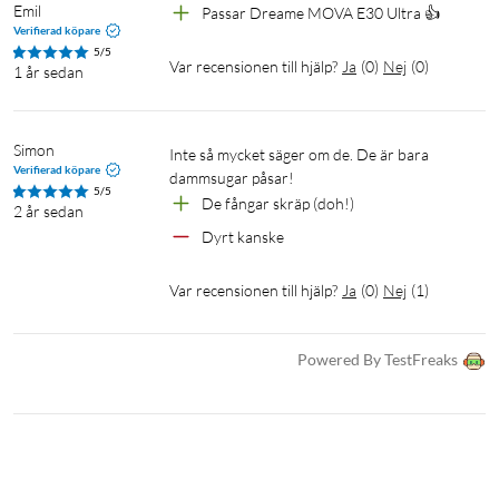
Emil
Passar Dreame MOVA E30 Ultra 👍 
Verifierad köpare
5/5
Var recensionen till hjälp?
Ja
(
0
)
Nej
(
0
)
1 år sedan
Simon
Inte så mycket säger om de. De är bara 
Verifierad köpare
dammsugar påsar!
5/5
De fångar skräp (doh!)
2 år sedan
Dyrt kanske
Var recensionen till hjälp?
Ja
(
0
)
Nej
(
1
)
Powered By TestFreaks