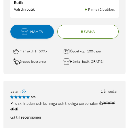
Butik
Välj din butik
Finns i 2 butiker.
HÄMTA
BEVAKA
Fri frakt från 599:-
Öppet köp i 100 dagar
Snabba leveranser
Hämta i butik, GRATIS!
Salam
1 år sedan
5/5
Pris skillnaden och kunniga och trevliga personalen 👍🌟🌟🌟
🌟🌟
Gå till recensionen