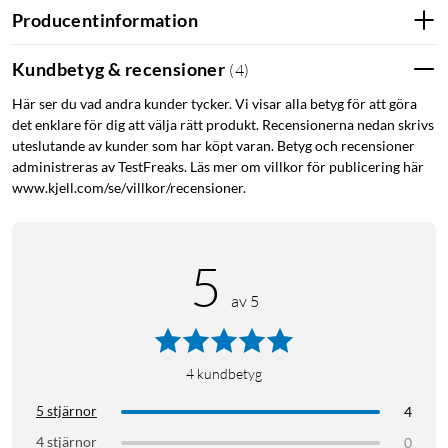
Producentinformation
Kundbetyg & recensioner
(
4
)
Här ser du vad andra kunder tycker. Vi visar alla betyg för att göra
det enklare för dig att välja rätt produkt. Recensionerna nedan skrivs
uteslutande av kunder som har köpt varan. Betyg och recensioner
administreras av TestFreaks. Läs mer om villkor för publicering här
www.kjell.com/se/villkor/recensioner.
5
av 5
4
kundbetyg
5 stjärnor
4
4 stjärnor
0