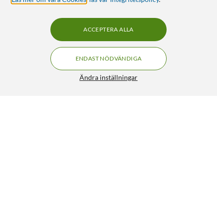
ACCEPTERA ALLA
ENDAST NÖDVÄNDIGA
Ändra inställningar
Dreame Dammsugarpåsar till L20 Ultra/L10s Ultra och L10
Ultra 3-pack
199:-
5/5
HÄMTA
BEVAKA