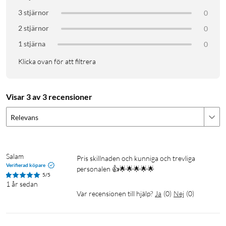
3 stjärnor
0
2 stjärnor
0
1 stjärna
0
Klicka ovan för att filtrera
Visar 3 av 3 recensioner
Relevans
Salam
Pris skillnaden och kunniga och trevliga 
Verifierad köpare
personalen 👍🌟🌟🌟🌟🌟
5/5
1 år sedan
Var recensionen till hjälp?
Ja
(
0
)
Nej
(
0
)