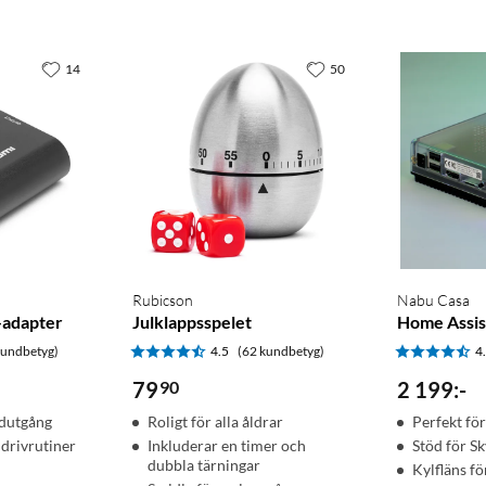
14
50
Rubicson
Nabu Casa
-adapter
Julklappsspelet
Home Assis
kundbetyg)
4.5
(62 kundbetyg)
4
79
90
2 199
:
-
udutgång
Roligt för alla åldrar
Perfekt fö
 drivrutiner
Inkluderar en timer och
Stöd för S
dubbla tärningar
Kylfläns fö