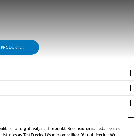
M PRODUKTEN
enklare för dig att välja rätt produkt. Recensionerna nedan skrivs
istreras av TestFreaks. Läs mer om villkor för publicering här