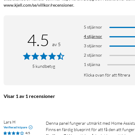
www.kjell.com/se/villkor/recensioner.
5 stjärnor
Ring Alarm Keypad
4.5
4 stjärnor
Lägg till larmknappsatser på ovanvåningen, i garaget och andra 
av 5
3 stjärnor
du är inomhus.
*Basstation för Ring Alarm krävs
2 stjärnor
1 stjärna
5
kundbetyg
Aktivera din hemsäkerhet
Klicka ovan för att filtrera
Du kan enkelt aktivera och avaktivera larmsystemet med larmkna
behov: Frånkopplat, Borta och Hemma. Vid en larmhändelse kan
knappsatsen eller via Ring-appen. Eller aktivera larmet i Bortal
Visar 1 av 1 recensioner
i ditt hem.
Lars H
Denna panel fungerar utmärkt med Home Assistant och Alarmo.

Verifierad köpare
Finns en färdig blueprint för att få den att fungera 
4/5