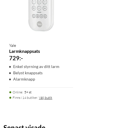
Yale
Larmknappsats
729
:
-
Enkel styrning av ditt larm
Belyst knappsats
Alarmknapp
Online
:
5+ st
Finns i 14 butiker.
Välj butik
Senast visade