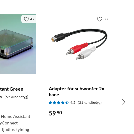
47
38
Adapter för subwoofer 2x
tant Green
hane
.5
(69 kundbetyg)
4.5
(31 kundbetyg)
59
90
r Home Assistant
kyConnect
r ljudlös kylning