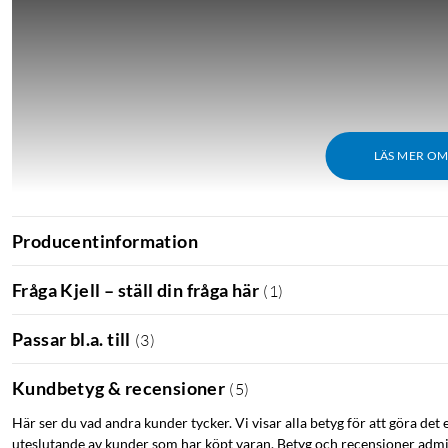
LÄS MER O
Producentinformation
Fråga Kjell – ställ din fråga här
(
1
)
Passar bl.a. till
(
3
)
Kundbetyg & recensioner
(
5
)
Här ser du vad andra kunder tycker. Vi visar alla betyg för att göra det 
uteslutande av kunder som har köpt varan. Betyg och recensioner admin