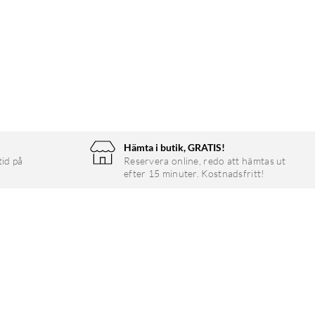
Hämta i butik, GRATIS!
tid på
Reservera online, redo att hämtas ut
efter 15 minuter. Kostnadsfritt!