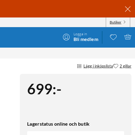
Butiker
Logga in
Bli medlem
Lägg i inköpslista
2 gillar
699
:
-
Lagerstatus online och butik