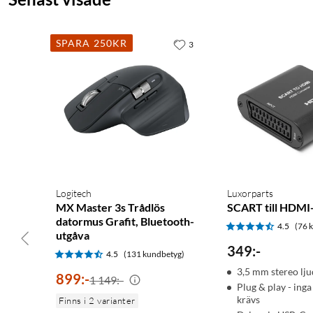
SPARA 250KR
3
Logitech
Luxorparts
MX Master 3s Trådlös
SCART till HDMI
datormus Grafit, Bluetooth-
4.5
(76 
utgåva
349
:
-
4.5
(131 kundbetyg)
3,5 mm stereo lj
899
:
-
1 149:-
Plug & play - inga
krävs
Finns i 2 varianter