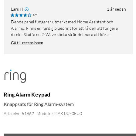
Lars H
1 år sedan
4/5
Denna panel fungerar utmärkt med Home Assistant och
Alarmo. Finns en färdig blueprint för att få den att fungera
direkt. Skaffa en Z-Wave sticka så är det bara att köra...
Gå till recensionen
Ring Alarm Keypad
Knappsats för Ring Alarm-system
Artikelnr: 51862
Modellnr: 4AK1SZ-0EU0