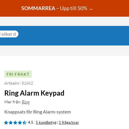
SOMMARREA
– Upp till 50% →
FRI FRAKT
Artikelnr: 51862
Ring Alarm Keypad
Mer från:
Ring
Knappsats för Ring Alarm-system
4.5
5 kundbetyg
1 fråga/svar
|