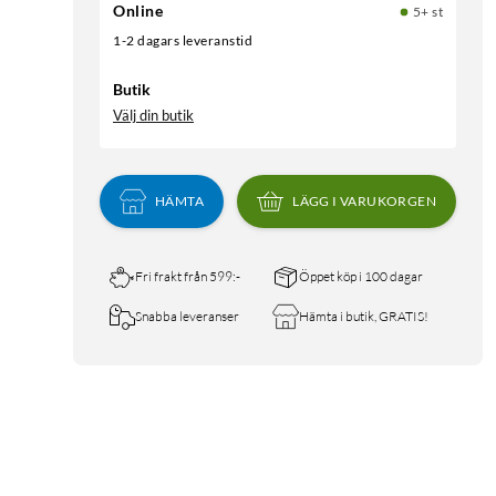
Online
5+ st
1-2 dagars leveranstid
Butik
Välj din butik
HÄMTA
LÄGG I VARUKORGEN
Fri frakt från 599:-
Öppet köp i 100 dagar
Snabba leveranser
Hämta i butik, GRATIS!