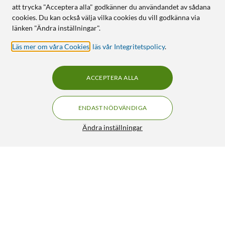
att trycka "Acceptera alla" godkänner du användandet av sådana
cookies. Du kan också välja vilka cookies du vill godkänna via
länken "Ändra inställningar".
Läs mer om våra Cookies
,
läs vår Integritetspolicy
.
ACCEPTERA ALLA
ENDAST NÖDVÄNDIGA
Ändra inställningar
Ring Chime Gen.3 Smart aviseringshögtalare
399:-
4/5
HÄMTA
LÄGG I VARUKORGEN