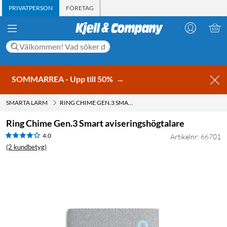
PRIVATPERSON
FÖRETAG
SOMMARREA - Upp till 50%
→
SMARTA LARM
RING CHIME GEN.3 SMART AVISERINGSHÖGTALARE
Ring Chime Gen.3 Smart aviseringshögtalare
4.0
Artikelnr: 66701
(2 kundbetyg)