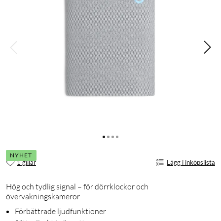
NYHET
1 gillar
Lägg i inköpslista
Hög och tydlig signal – för dörrklockor och
övervakningskameror
Förbättrade ljudfunktioner