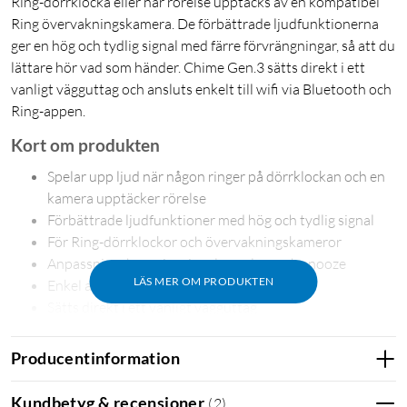
Ring-dörrklocka eller när rörelse upptäcks av en kompatibel
Ring övervakningskamera. De förbättrade ljudfunktionerna
ger en hög och tydlig signal med färre förvrängningar, så att du
lättare hör vad som händer. Chime Gen.3 sätts direkt i ett
vanligt vägguttag och ansluts enkelt till wifi via Bluetooth och
Ring-appen.
Kort om produkten
Spelar upp ljud när någon ringer på dörrklockan och en
kamera upptäcker rörelse
Förbättrade ljudfunktioner med hög och tydlig signal
För Ring-dörrklockor och övervakningskameror
Anpassningsbara ringsignaler, volym och snooze
LÄS MER OM PRODUKTEN
Enkel anslutning till wifi via Ring-appen
Sätts direkt i ett vanligt vägguttag
Hör när någon ringer på eller när rörelse upptäcks
Producentinformation
Chime spelar upp en tydlig ljudsignal hemma när någon ringer
på dörren eller när en Ring-kamera upptäcker rörelse. Det gör
Kundbetyg & recensioner
(
2
)