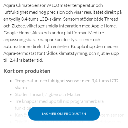
Aqara Climate Sensor W100 mäter temperatur och
luftfuktighet med hög precision och visar resultatet direkt på
en tydlig 3,4-tums LCD-skärm. Sensorn stöder både Thread
och Zigbee, vilket ger smidig integration med Apple Home,
Google Home, Alexa och andra plattformar. Med tre
anpassningsbara knappar kan du styra scener och
automationer direkt från enheten. Koppla ihop den med en
Aqara-termostat för trådlös klimatstyrning, och njut av upp
till 2,4 års batteritid.
Kort om produkten
Temperatur- och fuktighetssensor med 3,4-tums LCD-
skärm
Stöder Thread, Zigbee och Matter
Tre knappar med upp till nio programmerbara
funktioner
LÄS MER OM PRODUKTEN
Kan övervaka två utrymmen samtidigt via extern sensor
Trådlös styrning av termostater och luftkonditionering