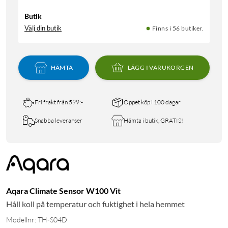
Butik
Välj din butik
Finns i 56 butiker.
HÄMTA
LÄGG I VARUKORGEN
Fri frakt från 599:-
Öppet köp i 100 dagar
Snabba leveranser
Hämta i butik, GRATIS!
Aqara Climate Sensor W100 Vit
Håll koll på temperatur och fuktighet i hela hemmet
Modellnr: TH-S04D