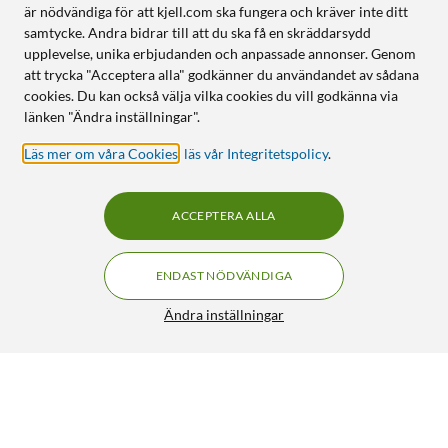
är nödvändiga för att kjell.com ska fungera och kräver inte ditt
samtycke. Andra bidrar till att du ska få en skräddarsydd
upplevelse, unika erbjudanden och anpassade annonser. Genom
att trycka "Acceptera alla" godkänner du användandet av sådana
cookies. Du kan också välja vilka cookies du vill godkänna via
länken "Ändra inställningar".
Läs mer om våra Cookies
,
läs vår Integritetspolicy
.
ACCEPTERA ALLA
ENDAST NÖDVÄNDIGA
Ändra inställningar
Aqara Climate Sensor W100 Vit
349:-
549:-
HÄMTA
LÄGG I VARUKORGEN