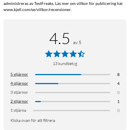
Effektregulator
administreras av TestFreaks. Läs mer om villkor för publicering här
www.kjell.com/se/villkor/recensioner.
Energikalkylator
Adaptiv reglering
Enpolig strömbrytare
Temperaturbegränsare
4.5
Låsläge/Barnlås
av 5
Veckoschema
Kalibrering
Hemma/Borta/Anti-frost
13
kundbetyg
Styrning via app
Språk: norska/svenska/engelska/finska/
5 stjärnor
8
4 stjärnor
4
Spara el
3 stjärnor
0
2 stjärnor
1
1 stjärna
0
Klicka ovan för att filtrera