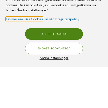
cookies. Du kan också välja vilka cookies du vill godkänna via
länken "Ändra inställningar".
Läs mer om våra Cookies
,
läs vår Integritetspolicy
.
ACCEPTERA ALLA
ENDAST NÖDVÄNDIGA
Ändra inställningar
Heatit Wifi Termostat 3600 W
FRI FRAKT
4.5/5
1 499:-
HÄMTA
LÄGG I VARUKORGEN