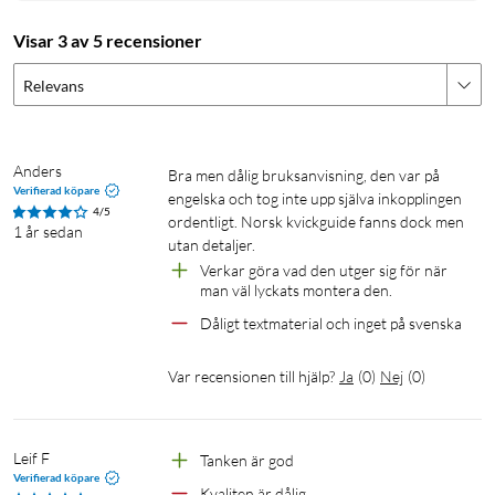
Visar 3 av 5 recensioner
Relevans
Anders
Bra men dålig bruksanvisning, den var på 
Verifierad köpare
engelska och tog inte upp själva inkopplingen 
4/5
ordentligt. Norsk kvickguide fanns dock men 
1 år sedan
utan detaljer.
Verkar göra vad den utger sig för när 
man väl lyckats montera den.
Dåligt textmaterial och inget på svenska
Var recensionen till hjälp?
Ja
(
0
)
Nej
(
0
)
Leif F
Tanken är god
Verifierad köpare
Kvaliten är dålig