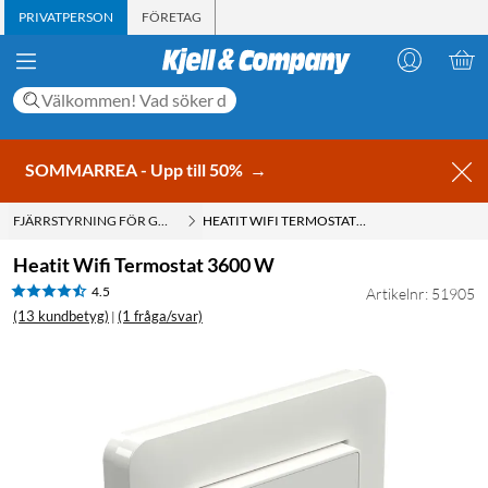
PRIVATPERSON
FÖRETAG
SOMMARREA - Upp till 50%
→
FJÄRRSTYRNING FÖR GOLVVÄRME
HEATIT WIFI TERMOSTAT 3600 W
Heatit Wifi Termostat 3600 W
4.5
Artikelnr: 51905
(13 kundbetyg)
(1 fråga/svar)
|