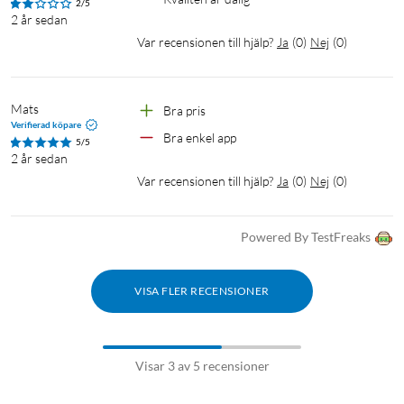
2/5
2 år sedan
Var recensionen till hjälp?
Ja
(
0
)
Nej
(
0
)
Mats
Bra pris
Verifierad köpare
Bra enkel app 
5/5
2 år sedan
Var recensionen till hjälp?
Ja
(
0
)
Nej
(
0
)
Powered By TestFreaks
VISA FLER RECENSIONER
Visar 3 av 5 recensioner