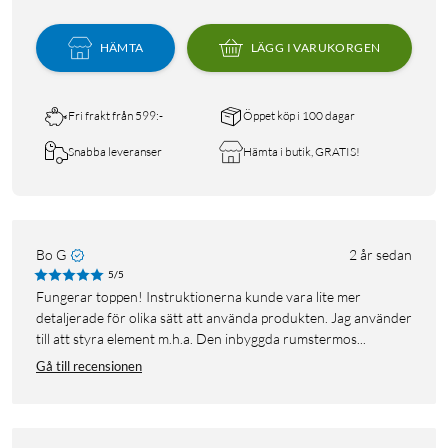
HÄMTA
LÄGG I VARUKORGEN
Fri frakt från 599:-
Öppet köp i 100 dagar
Snabba leveranser
Hämta i butik, GRATIS!
Bo G
2 år sedan
5/5
Fungerar toppen! Instruktionerna kunde vara lite mer
detaljerade för olika sätt att använda produkten. Jag använder
till att styra element m.h.a. Den inbyggda rumstermos...
Gå till recensionen