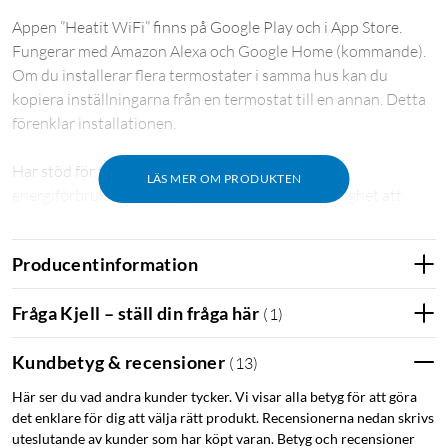
Appen ”Heatit WiFi” finns på Google Play och i App Store.
Fungerar med Amazon Alexa och Google Home (kommande).
Om du installerar flera termostater i samma hus kan du
kopiera inställningarna från en termostat till en annan. Detta
förenklar installationen.
Har stöd för temperaturbegränsning och mäter
LÄS MER OM PRODUKTEN
energiförbrukning. Inbyggd rumssensor och möjlighet att
ansluta exter sensorer av NTC-typ (medföljer ej).
Producentinformation
Heatit WiFi Termostat är utrustad med en enpolig
strömbrytare och passar in i System 55 ramar. Termostaten tål
Fråga Kjell – ställ din fråga här
(
1
)
en belastning på max 16 A/3600W vid 230VAC. Termostaten
kan anslutas till en trådbunden extern givare.
Kundbetyg & recensioner
(
13
)
Larm/aviseringar i app
Här ser du vad andra kunder tycker. Vi visar alla betyg för att göra
Intern rumsgivare
det enklare för dig att välja rätt produkt. Recensionerna nedan skrivs
Firmware-uppdatering (OTA)
uteslutande av kunder som har köpt varan. Betyg och recensioner