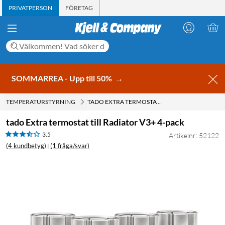
PRIVATPERSON
FÖRETAG
SOMMARREA - Upp till 50%
→
TEMPERATURSTYRNING
TADO EXTRA TERMOSTAT TILL RADIATOR V3+ 4-PACK
tado Extra termostat till Radiator V3+ 4-pack
3.5
Artikelnr: 52122
(4 kundbetyg)
(1 fråga/svar)
|