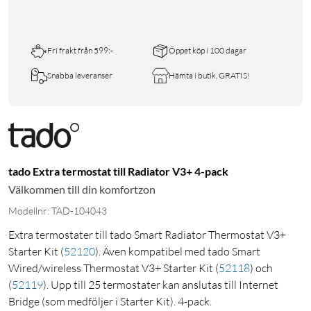
Fri frakt från 599:-
Öppet köp i 100 dagar
Snabba leveranser
Hämta i butik, GRATIS!
tado Extra termostat till Radiator V3+ 4-pack
Välkommen till din komfortzon
Modellnr: TAD-104043
Extra termostater till tado Smart Radiator Thermostat V3+
Starter Kit
(
52120
)
. Även kompatibel med tado Smart
Wired/wireless Thermostat V3+ Starter Kit
(
52118
)
och
(
52119
)
. Upp till 25 termostater kan anslutas till Internet
Bridge (som medföljer i Starter Kit). 4-pack.