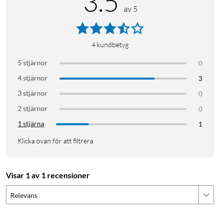
3.5
av 5
4
kundbetyg
5 stjärnor
0
4 stjärnor
3
3 stjärnor
0
2 stjärnor
0
1 stjärna
1
Klicka ovan för att filtrera
Visar 1 av 1 recensioner
Relevans