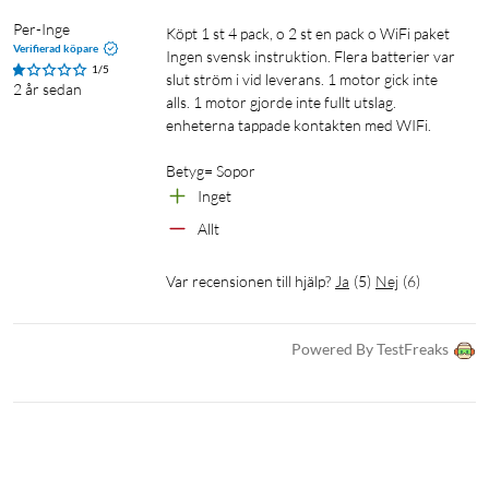
Per-Inge
Köpt 1 st 4 pack, o 2 st en pack o WiFi paket

Verifierad köpare
Ingen svensk instruktion. Flera batterier var 
1/5
slut ström i vid leverans. 1 motor gick inte 
2 år sedan
alls. 1 motor gjorde inte fullt utslag. 
enheterna tappade kontakten med WIFi.

Betyg= Sopor
Inget
Allt
Var recensionen till hjälp?
Ja
(
5
)
Nej
(
6
)
Powered By TestFreaks