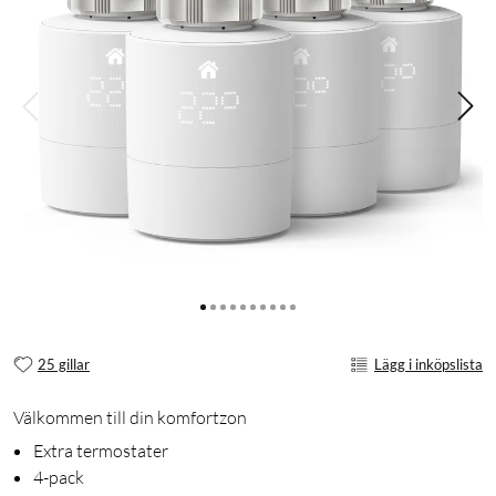
25 gillar
Lägg i inköpslista
Välkommen till din komfortzon
Extra termostater
4-pack