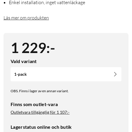
Enkel installation, inget vattenläckage
Läs mer om produkten
1 229
:
-
Vald variant
1-pack
OBS. Finns i lager av en annan variant.
Finns som outlet-vara
Outletvara tillgänglig för
1 107:-
Lagerstatus online och butik