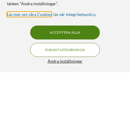
länken "Ändra inställningar".
Läs mer om våra Cookies
,
läs vår Integritetspolicy
.
ACCEPTERA ALLA
ENDAST NÖDVÄNDIGA
Ändra inställningar
tado Smart Radiator Thermostat X 1-pack
1 229:-
4.5/5
HÄMTA