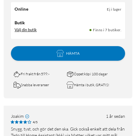
Online
Ej i lager
Butik
Välj din butik
Finns i 7 butiker.
HÄMTA
Fri frakt från 599:-
Öppet köp i 100 dagar
Snabba leveranser
Hämta i butik, GRATIS!
Joakim
1 år sedan
4/5
Snygg, tyst, och gör det den ska. Gick också enkelt att dela från
Tado till Home Assistant (HA) via Matter vilket var mitt mål.