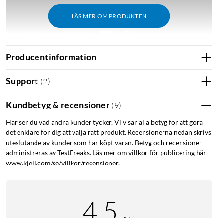
LÄS MER OM PRODUKTEN
Producentinformation
Support
Läs mer under "Support".
(
2
)
Kundbetyg & recensioner
Sammanfattning
(
9
)
Smart termostat som monteras på befintligt
Här ser du vad andra kunder tycker. Vi visar alla betyg för att göra
det enklare för dig att välja rätt produkt. Recensionerna nedan skrivs
vattenburet element.
uteslutande av kunder som har köpt varan. Betyg och recensioner
Gör att du kan styra temperaturen i olika rum
administreras av TestFreaks. Läs mer om villkor för publicering här
individuellt via en app, med din röst eller manuellt.
www.kjell.com/se/villkor/recensioner.
Stöd för geofencing (platsdata) som justerar
temperaturen baserat på om någon är hemma eller inte.
Stänger av värmen om ett fönster lämnas öppet.
4.5
Temperaturinställningar kan schemaläggas.
Rapporter och statistik över energiförbrukningen i
av 5