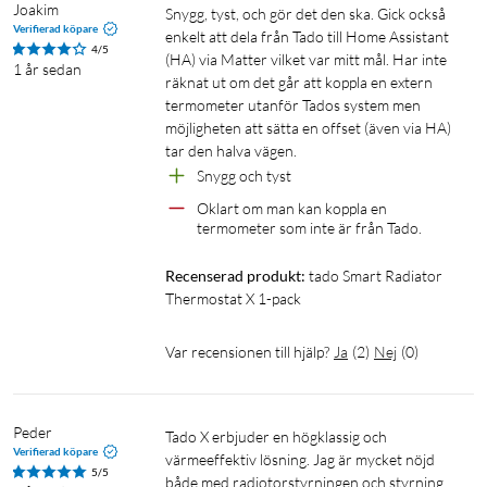
Joakim
Snygg, tyst, och gör det den ska. Gick också 
Verifierad köpare
enkelt att dela från Tado till Home Assistant 
4/5
(HA) via Matter vilket var mitt mål. Har inte 
1 år sedan
räknat ut om det går att koppla en extern 
termometer utanför Tados system men 
möjligheten att sätta en offset (även via HA) 
tar den halva vägen.
Snygg och tyst
Oklart om man kan koppla en 
termometer som inte är från Tado.
Recenserad produkt:
tado Smart Radiator 
Thermostat X 1-pack
Var recensionen till hjälp?
Ja
(
2
)
Nej
(
0
)
Radiatortermostat för optimerad uppvärmning
Med tados smarta termostat kan du kontrollera och styra
temperaturen individuellt för varje rum via tado-appen. Detta
Peder
Tado X erbjuder en högklassig och 
ger dig full kontroll över hur varmt eller svalt varje rum ska
Verifierad köpare
värmeeffektiv lösning. Jag är mycket nöjd 
vara, beroende på dina preferenser och behov. Termostaten
5/5
både med radiotorstyrningen och styrning 