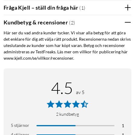
Wired eller wireless?
Fråga Kjell – ställ din fråga här
(
1
)
Om ditt hem har en vanlig termostat med kabel, som
kontrollerar värmepannan eller golvvärmen, behöver du ett
Kundbetyg & recensioner
(
2
)
Wired Smart Thermostat Starter Kit. Om ditt hem antingen
Här ser du vad andra kunder tycker. Vi visar alla betyg för att göra
redan har en termostat med trådlös anslutning till
det enklare för dig att välja rätt produkt. Recensionerna nedan skrivs
värmepannan eller ingen termostat alls, används istället
uteslutande av kunder som har köpt varan. Betyg och recensioner
Wireless Thermostat Starter Kit
(
52119
)
.
administreras av TestFreaks. Läs mer om villkor för publicering här
www.kjell.com/se/villkor/recensioner.
Enkel installation
Ersätter termostater med kabelanslutning till värmepannan.
4.5
Fungerar med värmepannor från de flesta tillverkare. Enkel
gör-det-själv-installation med anvisningar steg för steg i
av 5
appen. tado° är kompatibel med 95 % av alla värmesystem,
inklusive gas, olja, kondenserande värmepannor, OpenTherm-
system och hydronisk golvvärme. För full kompatibilitet, följ
2
kundbetyg
länken.
5 stjärnor
1
Smarta funktioner
4 stjärnor
1