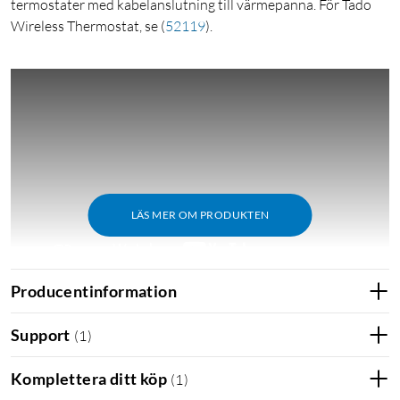
termostater med kabelanslutning till värmepanna. För Tado
Wireless Thermostat, se
(
52119
)
.
LÄS MER OM PRODUKTEN
Producentinformation
Fungerar direkt med Tibber
Produkten fungerar med Tibber och elmätaren Tibber Pulse P1
Support
(
1
)
som låter dig styra uppvärmning, elbilsladdning med mera efter
elpriset.
Komplettera ditt köp
(
1
)