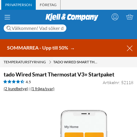
PRIVATPERSON
FÖRETAG
SOMMARREA - Upp till 50%
→
TEMPERATURSTYRNING
TADO WIRED SMART THERMOSTAT V3+ STARTPAKET
tado Wired Smart Thermostat V3+ Startpaket
4.5
Artikelnr: 52118
(2 kundbetyg)
(1 fråga/svar)
|