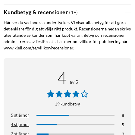
Windows
Kundbetyg & recensioner
(
19
)
macOS
ChromeOS
Här ser du vad andra kunder tycker. Vi visar alla betyg för att göra
det enklare för dig att välja rätt produkt. Recensionerna nedan skrivs
Linux
uteslutande av kunder som har köpt varan. Betyg och recensioner
PS4
administreras av TestFreaks. Läs mer om villkor för publicering här
PS5
www.kjell.com/se/villkor/recensioner.
Xbox Series S
Xbox Series X
iOS
4
Android
av 5
PS5
Playstation 5
19
kundbetyg
5 stjärnor
8
4 stjärnor
5
3 stjärnor
3