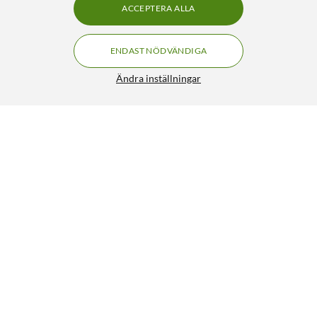
ACCEPTERA ALLA
ENDAST NÖDVÄNDIGA
Ändra inställningar
GXTrust GXT 489 Fayzo Gaming-Headset
399:90
4/5
HÄMTA
LÄGG I VARUKORGEN
Liknande produkter