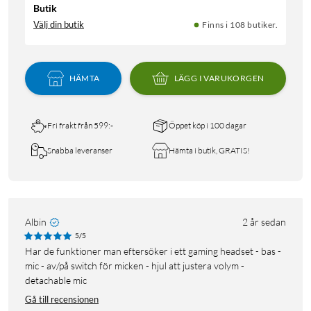
Butik
Välj din butik
Finns i 108 butiker.
HÄMTA
LÄGG I VARUKORGEN
Fri frakt från 599:-
Öppet köp i 100 dagar
Snabba leveranser
Hämta i butik, GRATIS!
Albin
2 år sedan
5/5
Har de funktioner man eftersöker i ett gaming headset - bas -
mic - av/på switch för micken - hjul att justera volym -
detachable mic
Gå till recensionen