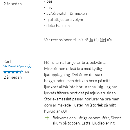
- bas

2 år sedan
- mic

- av/på switch för micken

- hjul att justera volym

- detachable mic
Var recensionen till hjälp?
Ja
(
4
)
Nej
(
0
)
Karl
Hörlurarna fungerar bra, bekväma. 
Verifierad köpare
Mikrofonen också bra med tydlig 
4/5
ljudupptagning. Det är en del surr i 
2 år sedan
bakgrunden men det kan bero på mitt 
ljudkort alltså inte hörlurarna i sig. Jag har 
lyckats filtrera bort det på mjukvarusidan. 
Storleksmässigt passar hörlurarna bra men 
dom är maxade i justering (storlek på mitt 
huvud är 60). 
Bekväma och luftiga öronmuffar, Skönt 
skum på toppen, Lätta, Ljudisolering