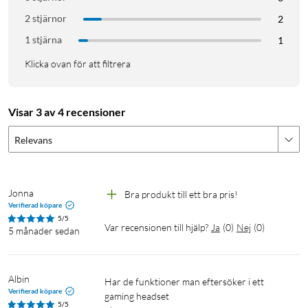
2 stjärnor
2
1 stjärna
1
Klicka ovan för att filtrera
Visar 3 av 4 recensioner
Relevans
Jonna
Bra produkt till ett bra pris!
Verifierad köpare
5/5
Var recensionen till hjälp?
Ja
(
0
)
Nej
(
0
)
5 månader sedan
Albin
Har de funktioner man eftersöker i ett 
Verifierad köpare
gaming headset

5/5