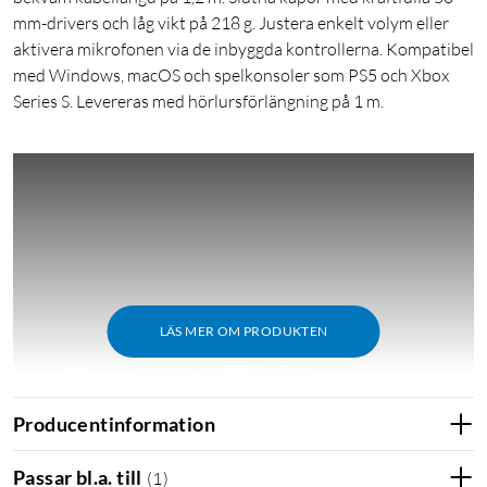
mm-drivers och låg vikt på 218 g. Justera enkelt volym eller
aktivera mikrofonen via de inbyggda kontrollerna. Kompatibel
med Windows, macOS och spelkonsoler som PS5 och Xbox
Series S. Levereras med hörlursförlängning på 1 m.
LÄS MER OM PRODUKTEN
Producentinformation
Passar bl.a. till
(
1
)
Kompabilitet