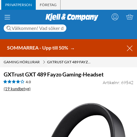
PRIVATPERSON
FÖRETAG
SOMMARREA - Upp till 50%
→
GAMING HÖRLURAR
GXTRUST GXT 489 FAYZO GAMING-HEADSET
GXTrust GXT 489 Fayzo Gaming-Headset
4.0
Artikelnr: 69542
(19 kundbetyg)