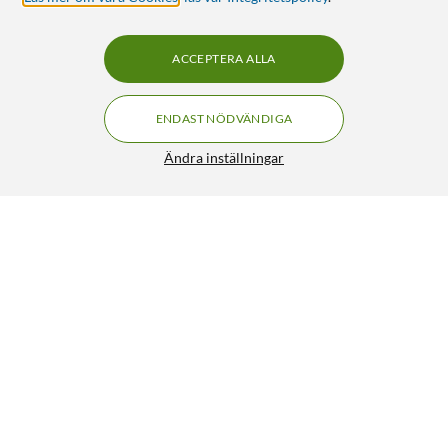
ACCEPTERA ALLA
ENDAST NÖDVÄNDIGA
Ändra inställningar
GXTrust GXT 871 Zora Mekaniskt
FRI FRAKT
Gamingtangentbord
599:-
4.5/5
HÄMTA
LÄGG I VARUKORGEN