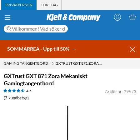
PRIVATPERSON
FÖRETAG
SOMMARREA - Upp till 50%
→
GAMING TANGENTBORD
GXTRUST GXT 871 ZORA MEKANISKT GAMINGTANGENTBORD
GXTrust GXT 871 Zora Mekaniskt
Gamingtangentbord
4.5
Artikelnr: 29973
(7 kundbetyg)