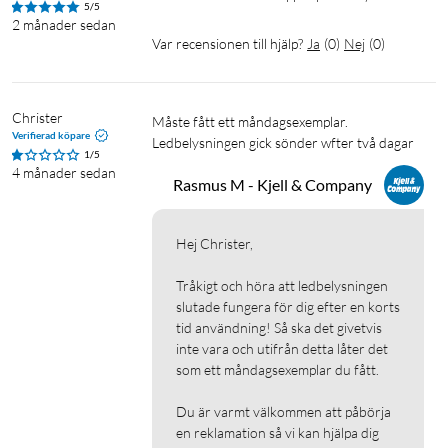
5/5
1x Användarguide
2 månader sedan
Var recensionen till hjälp?
Ja
(
0
)
Nej
(
0
)
Christer
Måste fått ett måndagsexemplar. 

Verifierad köpare
Ledbelysningen gick sönder wfter två dagar 
1/5
4 månader sedan
Rasmus M - Kjell & Company
Hej Christer,

Tråkigt och höra att ledbelysningen 
slutade fungera för dig efter en korts 
tid användning! Så ska det givetvis 
inte vara och utifrån detta låter det 
som ett måndagsexemplar du fått.

Du är varmt välkommen att påbörja 
en reklamation så vi kan hjälpa dig 