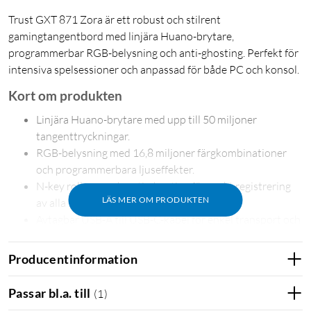
Trust GXT 871 Zora är ett robust och stilrent
gamingtangentbord med linjära Huano-brytare,
programmerbar RGB-belysning och anti-ghosting. Perfekt för
intensiva spelsessioner och anpassad för både PC och konsol.
Kort om produkten
Linjära Huano-brytare med upp till 50 miljoner
tangenttryckningar.
RGB-belysning med 16,8 miljoner färgkombinationer
och programmerbara ljuseffekter.
N-key rollover och anti-ghosting för exakt registrering
LÄS MER OM PRODUKTEN
av alla tangenttryckningar.
Avtagbar USB-A till USB-C-kabel för enkel transport och
förvaring.
Producentinformation
Designad för gaming
GXT 871 Zora är ett fullstort mekaniskt tangentbord som
Passar bl.a. till
(
1
)
kombinerar prestanda och stil. Med linjära Huano-brytare får