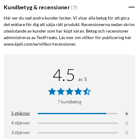
du en snabb och smidig respons – perfekt för snabba
Kundbetyg & recensioner
(
7
)
spelmoment där varje millisekund räknas.
Här ser du vad andra kunder tycker. Vi visar alla betyg för att göra
det enklare för dig att välja rätt produkt. Recensionerna nedan skrivs
Personlig RGB-belysning
uteslutande av kunder som har köpt varan. Betyg och recensioner
administreras av TestFreaks. Läs mer om villkor för publicering här
Skapa din egen spelupplevelse med fullt justerbar RGB-
www.kjell.com/se/villkor/recensioner.
belysning. Välj bland 16,8 miljoner färger och anpassa
ljuseffekterna via den medföljande mjukvaran för att matcha
din setup.
4.5
Byggd för att hålla
av 5
Tangentbordet har en tålig ovansida i aluminium som klarar av
intensiva spelpass. De gummerade, höjdjusterbara fötterna
ger stabilitet och komfort, oavsett hur länge du spelar.
7
kundbetyg
5 stjärnor
6
Smarta funktioner
4 stjärnor
0
Med N-key rollover och anti-ghosting registreras varje
3 stjärnor
0
tangenttryckning exakt, även vid snabba kombinationer. Fn-