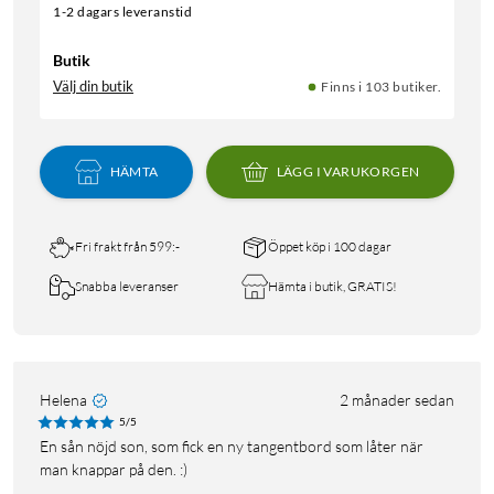
1-2 dagars leveranstid
Butik
Välj din butik
Finns i 103 butiker.
HÄMTA
LÄGG I VARUKORGEN
Fri frakt från 599:-
Öppet köp i 100 dagar
Snabba leveranser
Hämta i butik, GRATIS!
Helena
2 månader sedan
5/5
En sån nöjd son, som fick en ny tangentbord som låter när
man knappar på den. :)