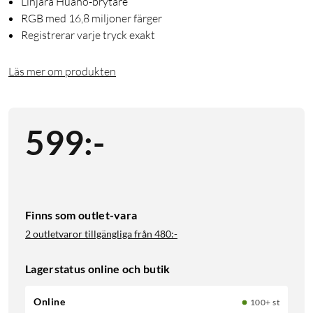
Linjära Huano-brytare
RGB med 16,8 miljoner färger
Registrerar varje tryck exakt
Läs mer om produkten
599
:
-
Finns som outlet-vara
2 outletvaror tillgängliga från
480:-
Lagerstatus online och butik
Online
100+ st