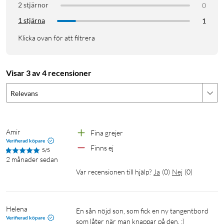
2 stjärnor
tangenten ger snabb åtkomst till mediekontroller och andra
0
funktioner.
1 stjärna
1
Klicka ovan för att filtrera
Specifikationer
Anslutning: USB-A (USB 2.0)
Kabellängd: 1,8 m (avtagbar USB-A till USB-C)
Visar 3 av 4 recensioner
Tangentlayout: QWERTY (Nordisk)
Relevans
Antal tangenter: 104
Brytare: Linjära Huano, 50 miljoner tryck
Belysning: RGB, programmerbar
Material: Aluminiumtopp, plastchassi
Amir
Fina grejer
Verifierad köpare
Mått: 440x136x33 mm
Finns ej
5/5
Vikt: 790 g
2 månader sedan
Kompatibilitet: Windows 10/11, PC, laptop, spelkonsol
Var recensionen till hjälp?
Ja
(
0
)
Nej
(
0
)
I förpackningen
1x Gamingtangentbord Trust GXT 871
Helena
En sån nöjd son, som fick en ny tangentbord 
Verifierad köpare
1x 1,8 m USB-A till USB-C-kabel
som låter när man knappar på den. :)