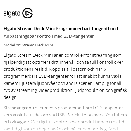
Elgato Stream Deck Mini Programmerbart tangentbord
Anpassningsbar kontroll med LCD-tangenter
Modellnr: Stream Deck Mini
Elgato Stream Deck Mini är en controller för streaming som
hjälper dig att optimera ditt innehåll och ta full kontroll över
produktionen i realtid. Kopplas till datorn och har 6
programmerbara LCD-tangenter för att snabbt kunna växla
kameror, justera ljudnivåer och ändra scener. Lämplig för all
typ av streaming, videoproduktion, ljudproduktion och grafisk
design.
Streamingcontroller med 6 programmerbara LCD-tangenter
som ansluts till datorn via USB. Perfekt för gamers, YouTubers
och vloggare. Ger dig full kontroll över produktionen i realtid
samtidigt som du höjer nivån och håller den proffsig. Med