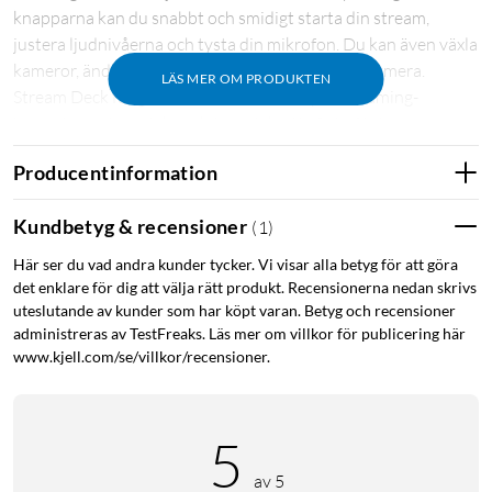
knapparna kan du snabbt och smidigt starta din stream,
justera ljudnivåerna och tysta din mikrofon. Du kan även växla
kameror, ändra scener, aktivera skärmvideor med mera.
LÄS MER OM PRODUKTEN
Stream Deck fungerar utmärkt för att styra streaming-
belysningen Key Light och Key Light Air. Stöd för bland annat
YouTube, Twitter, Mixer, Twitch, Streamlabs, XSplit och OBS
Producentinformation
Studio. Kompatibel med Windows 10 (64-bit) samt macOS
10.13 eller senare. Levereras med USB-kabel (1,5 m) och
Kundbetyg & recensioner
(
1
)
programvara. Mått: 84x60x58 mm.
Här ser du vad andra kunder tycker. Vi visar alla betyg för att göra
det enklare för dig att välja rätt produkt. Recensionerna nedan skrivs
uteslutande av kunder som har köpt varan. Betyg och recensioner
administreras av TestFreaks. Läs mer om villkor för publicering här
www.kjell.com/se/villkor/recensioner.
5
av 5