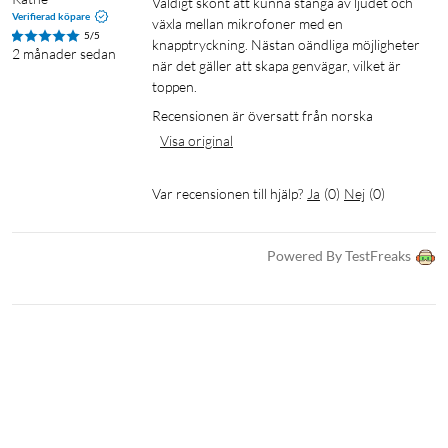
Väldigt skönt att kunna stänga av ljudet och 
Verifierad köpare
växla mellan mikrofoner med en 
5/5
knapptryckning. Nästan oändliga möjligheter 
2 månader sedan
när det gäller att skapa genvägar, vilket är 
toppen.
Recensionen är översatt från norska
Visa original
Var recensionen till hjälp?
Ja
(
0
)
Nej
(
0
)
Powered By TestFreaks