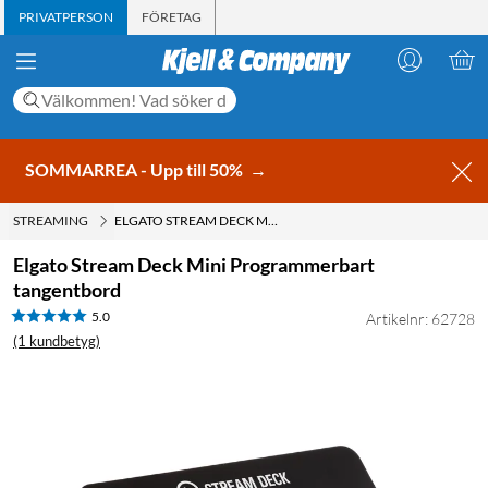
PRIVATPERSON
FÖRETAG
SOMMARREA - Upp till 50%
→
STREAMING
ELGATO STREAM DECK MINI PROGRAMMERBART TANGENTBORD
Elgato Stream Deck Mini Programmerbart
tangentbord
5.0
Artikelnr: 62728
(1 kundbetyg)