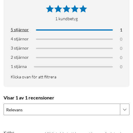
1
kundbetyg
5 stjärnor
1
4 stjärnor
0
3 stjärnor
0
2 stjärnor
0
1 stjärna
0
Klicka ovan för att filtrera
Visar 1 av 1 recensioner
Relevans
Kathe