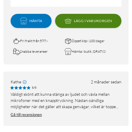
HÄMTA
LÄGG I VARUKORGEN
Fri frakt från 599:-
Öppet köp i 100 dagar
Snabba leveranser
Hämta i butik, GRATIS!
Kathe
2 månader sedan
5/5
Väldigt skönt att kunna stänga av ljudet och växla mellan
mikrofoner med en knapptryckning. Nästan oändliga
möjligheter när det gäller att skapa genvägar, vilket är toppe...
Gå till recensionen