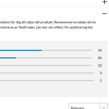
enklare för dig att välja rätt produkt. Recensionerna nedan skrivs
istreras av TestFreaks. Läs mer om villkor för publicering här
tor
Hemmakontor
Logitech
Logitech mx
76
45
12
3
1
Relevans