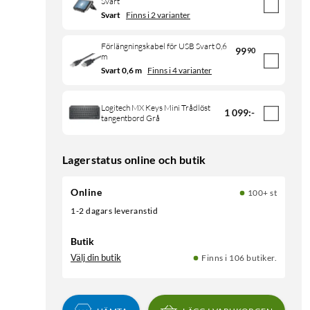
Svart
Svart
Finns i 2 varianter
Förlängningskabel för USB Svart 0,6
99
90
m
Svart 0,6 m
Finns i 4 varianter
Logitech MX Keys Mini Trådlöst
1 099
:
-
tangentbord Grå
Lagerstatus online och butik
Online
100+ st
1-2 dagars leveranstid
Butik
Välj din butik
Finns i 106 butiker.