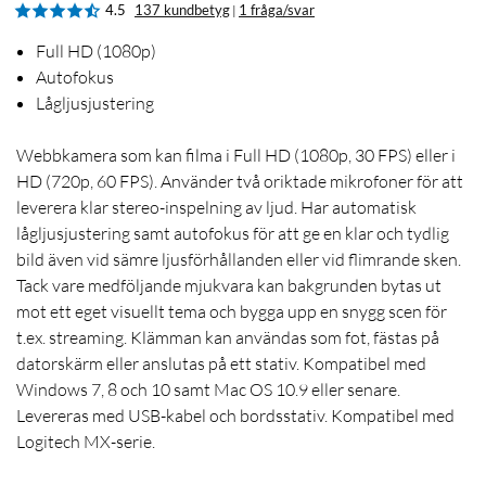
4.5
137 kundbetyg
1 fråga/svar
|
Full HD (1080p)
Autofokus
Lågljusjustering
Webbkamera som kan filma i Full HD (1080p, 30 FPS) eller i
HD (720p, 60 FPS). Använder två oriktade mikrofoner för att
leverera klar stereo-inspelning av ljud. Har automatisk
lågljusjustering samt autofokus för att ge en klar och tydlig
bild även vid sämre ljusförhållanden eller vid flimrande sken.
Tack vare medföljande mjukvara kan bakgrunden bytas ut
mot ett eget visuellt tema och bygga upp en snygg scen för
t.ex. streaming. Klämman kan användas som fot, fästas på
datorskärm eller anslutas på ett stativ. Kompatibel med
Windows 7, 8 och 10 samt Mac OS 10.9 eller senare.
Levereras med USB-kabel och bordsstativ. Kompatibel med
Logitech MX-serie.