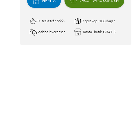
HÄMTA
LÄGG I VARUKORGEN
Fri frakt från 599:-
Öppet köp i 100 dagar
Snabba leveranser
Hämta i butik, GRATIS!