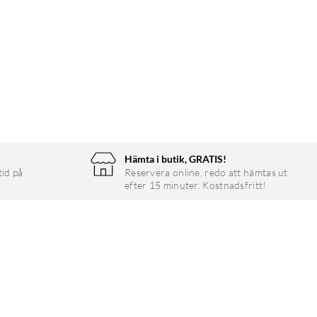
Hämta i butik, GRATIS!
tid på
Reservera online, redo att hämtas ut
efter 15 minuter. Kostnadsfritt!