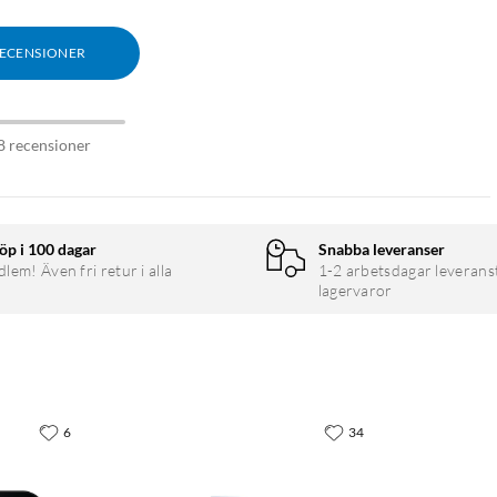
RECENSIONER
8 recensioner
öp i 100 dagar
Snabba leveranser
em! Även fri retur i alla
1-2 arbetsdagar leverans
lagervaror
6
34