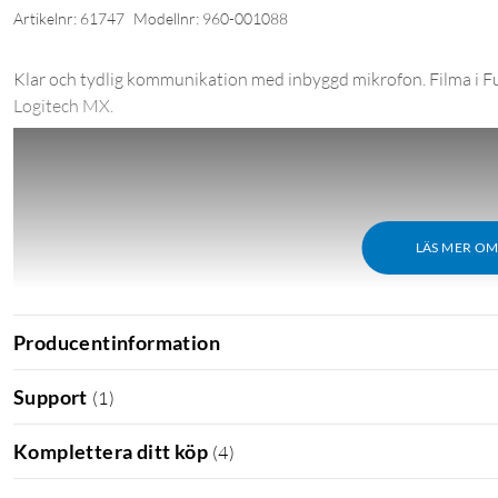
Artikelnr: 61747
Modellnr: 960-001088
Klar och tydlig kommunikation med inbyggd mikrofon. Filma i Fu
Logitech MX.
LÄS MER O
Producentinformation
Support
(
1
)
Komplettera ditt köp
(
4
)