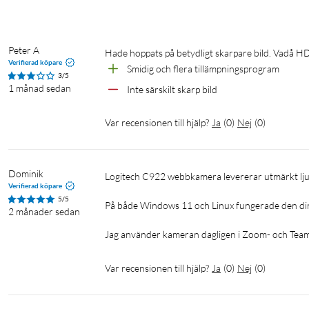
Peter A
Hade hoppats på betydligt skarpare bild. Vadå H
Verifierad köpare
Smidig och flera tillämpningsprogram
3/5
1 månad sedan
Inte särskilt skarp bild
Var recensionen till hjälp?
Ja
(
0
)
Nej
(
0
)
Dominik
Logitech C922 webbkamera levererar utmärkt ljud- och bildkvalitet.

Verifierad köpare
5/5
På både Windows 11 och Linux fungerade den direkt
2 månader sedan
Jag använder kameran dagligen i Zoom- och Tea
Var recensionen till hjälp?
Ja
(
0
)
Nej
(
0
)