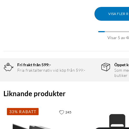
VISA FLER 
Visar 5 av 4
Fri frakt från 599:-
Öppet k
Fria fraktalternativ vid köp från 599:-
Som medl
butiker
Liknande produkter
33% RABATT
245