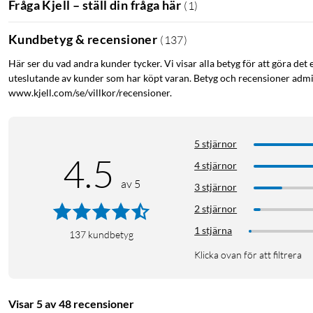
Fråga Kjell – ställ din fråga här
(
1
)
Kundbetyg & recensioner
(
137
)
Här ser du vad andra kunder tycker. Vi visar alla betyg för att göra det 
uteslutande av kunder som har köpt varan. Betyg och recensioner admin
www.kjell.com/se/villkor/recensioner.
Teams-möte
Konferens
Möte på distans
Kamera till da
5 stjärnor
4.5
4 stjärnor
av 5
3 stjärnor
2 stjärnor
1 stjärna
137
kundbetyg
Klicka ovan för att filtrera
Visar 5 av 48 recensioner