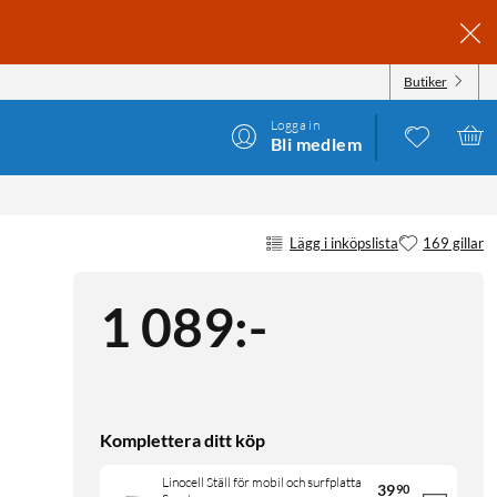
Butiker
Logga in
Bli medlem
Lägg i inköpslista
169 gillar
1 089
:
-
Komplettera ditt köp
Linocell Ställ för mobil och surfplatta
39
90