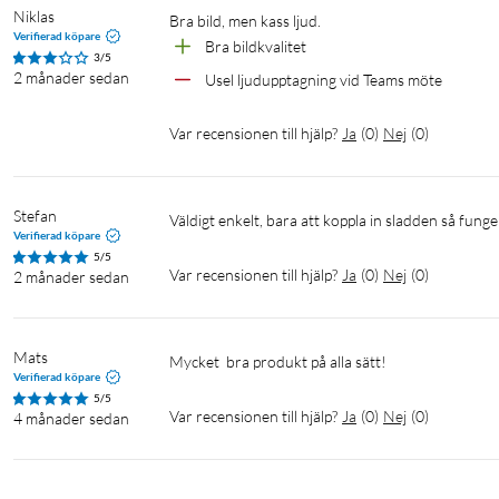
Niklas
Bra bild, men kass ljud. 
Verifierad köpare
Bra bildkvalitet 
3/5
2 månader sedan
Usel ljudupptagning vid Teams möte 
Var recensionen till hjälp?
Ja
(
0
)
Nej
(
0
)
Stefan
Väldigt enkelt, bara att koppla in sladden så fung
Verifierad köpare
5/5
Var recensionen till hjälp?
Ja
(
0
)
Nej
(
0
)
2 månader sedan
Mats
Mycket  bra produkt på alla sätt!
Verifierad köpare
5/5
Var recensionen till hjälp?
Ja
(
0
)
Nej
(
0
)
4 månader sedan