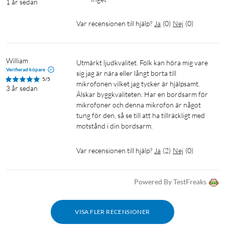
1 år sedan
Var recensionen till hjälp?
Ja
(
0
)
Nej
(
0
)
William
Utmärkt ljudkvalitet. Folk kan höra mig vare 
Verifierad köpare
sig jag är nära eller långt borta till 
5/5
mikrofonen vilket jag tycker är hjälpsamt. 
3 år sedan
Älskar byggkvaliteten. Har en bordsarm för 
mikrofoner och denna mikrofon är något 
tung för den, så se till att ha tillräckligt med 
motstånd i din bordsarm. 
Var recensionen till hjälp?
Ja
(
2
)
Nej
(
0
)
Powered By TestFreaks
VISA FLER RECENSIONER