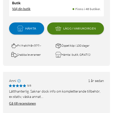
Butik
Välj din butik
Finns i 48 butiker.
HÄMTA
LÄGG I VARUKORGEN
Fri frakt från 599:-
Öppet köp i 100 dagar
Snabba leveranser
Hämta i butik, GRATIS!
Anni
1 år sedan
5/5
Lätthanterlig. Saknar dock info om kompletterande tillbehör,
ex stativ, väska annat…
Gå till recensionen