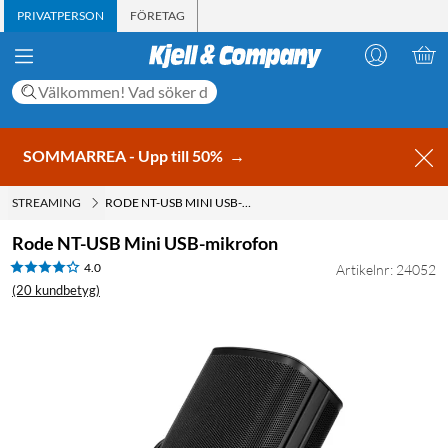
PRIVATPERSON
FÖRETAG
SOMMARREA - Upp till 50%
→
STREAMING
RODE NT-USB MINI USB-MIKROFON
Rode NT-USB Mini USB-mikrofon
4.0
Artikelnr: 24052
(20 kundbetyg)