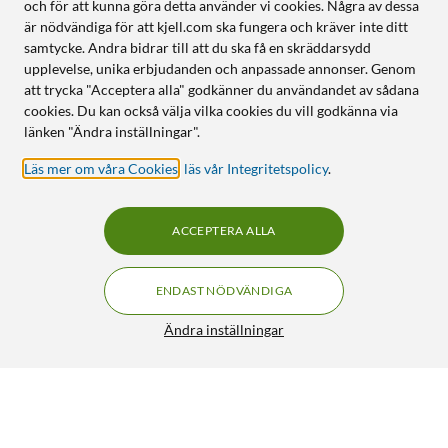
och för att kunna göra detta använder vi cookies. Några av dessa
är nödvändiga för att kjell.com ska fungera och kräver inte ditt
samtycke. Andra bidrar till att du ska få en skräddarsydd
upplevelse, unika erbjudanden och anpassade annonser. Genom
att trycka "Acceptera alla" godkänner du användandet av sådana
cookies. Du kan också välja vilka cookies du vill godkänna via
länken "Ändra inställningar".
Läs mer om våra Cookies
,
läs vår Integritetspolicy
.
ACCEPTERA ALLA
ENDAST NÖDVÄNDIGA
Ändra inställningar
Rode NT-USB Mini USB-mikrofon
FRI FRAKT
4/5
1 290:-