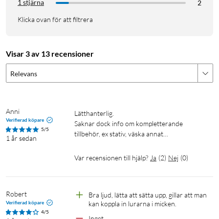
1 stjärna
2
Klicka ovan för att filtrera
Visar 3 av 13 recensioner
Relevans
Anni
Lätthanterlig. 

Verifierad köpare
Saknar dock info om kompletterande 
5/5
tillbehör, ex stativ, väska annat…
1 år sedan
Var recensionen till hjälp?
Ja
(
2
)
Nej
(
0
)
Robert
Bra ljud, lätta att sätta upp, gillar att man 
Verifierad köpare
kan koppla in lurarna i micken.
4/5
Inget