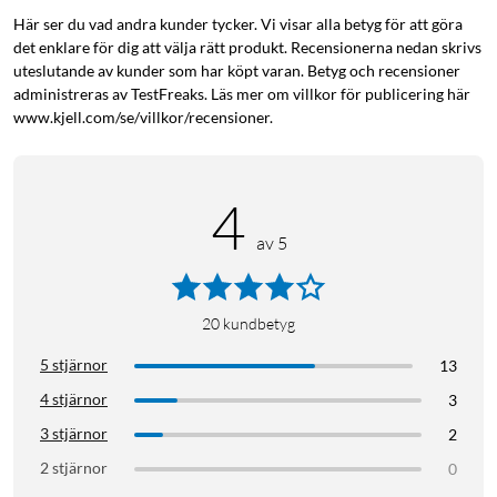
Här ser du vad andra kunder tycker. Vi visar alla betyg för att göra
det enklare för dig att välja rätt produkt. Recensionerna nedan skrivs
uteslutande av kunder som har köpt varan. Betyg och recensioner
administreras av TestFreaks. Läs mer om villkor för publicering här
Røde
Datormikrofon
Mikrofon för dator
www.kjell.com/se/villkor/recensioner.
USB-mikrofon
Streaming
Bordsmikrofon
Podcast
4
av 5
20
kundbetyg
5 stjärnor
13
4 stjärnor
3
3 stjärnor
2
2 stjärnor
0