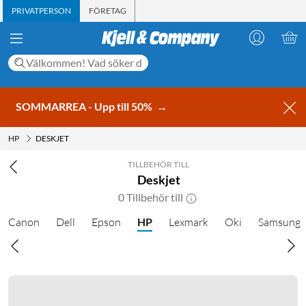
PRIVATPERSON
FÖRETAG
SOMMARREA - Upp till 50%
→
HP
DESKJET
TILLBEHÖR TILL
Deskjet
0 Tillbehör till
Canon
Dell
Epson
HP
Lexmark
Oki
Samsung