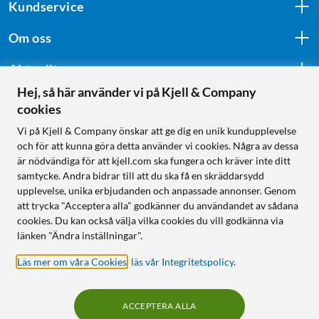
Kundservice
Om oss
Aktuellt
Hej, så här använder vi på Kjell & Company
cookies
Följ oss
Vi på Kjell & Company önskar att ge dig en unik kundupplevelse
och för att kunna göra detta använder vi cookies. Några av dessa
är nödvändiga för att kjell.com ska fungera och kräver inte ditt
samtycke. Andra bidrar till att du ska få en skräddarsydd
Handla från:
upplevelse, unika erbjudanden och anpassade annonser. Genom
att trycka "Acceptera alla" godkänner du användandet av sådana
Sverige
cookies. Du kan också välja vilka cookies du vill godkänna via
Norge
länken "Ändra inställningar".
Läs mer om våra Cookies
,
läs vår Integritetspolicy
.
ACCEPTERA ALLA