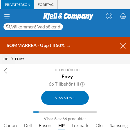
PRIVATPERSON
FÖRETAG
SOMMARREA - Upp till 50%
→
HP
ENVY
TILLBEHÖR TILL
Envy
66 Tillbehör till
VISA SIDA 1
Visar 6 av 66 produkter
Canon
Dell
Epson
HP
Lexmark
Oki
Samsung