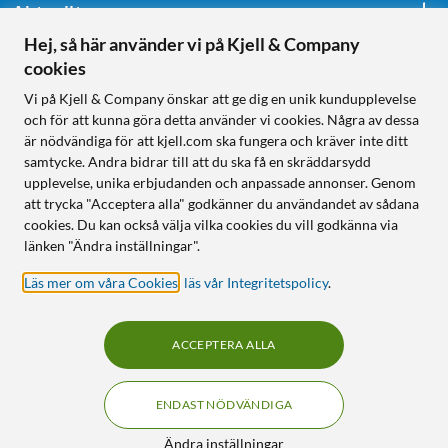
Aktuellt
Hej, så här använder vi på Kjell & Company
cookies
Följ oss
Vi på Kjell & Company önskar att ge dig en unik kundupplevelse
och för att kunna göra detta använder vi cookies. Några av dessa
är nödvändiga för att kjell.com ska fungera och kräver inte ditt
samtycke. Andra bidrar till att du ska få en skräddarsydd
Handla från:
upplevelse, unika erbjudanden och anpassade annonser. Genom
att trycka "Acceptera alla" godkänner du användandet av sådana
Sverige
cookies. Du kan också välja vilka cookies du vill godkänna via
Norge
länken "Ändra inställningar".
Läs mer om våra Cookies
,
läs vår Integritetspolicy
.
ACCEPTERA ALLA
ENDAST NÖDVÄNDIGA
KUNSKAP OCH TILLBEHÖR TILL
HEMELEKTRONIK
Filter
Ändra inställningar