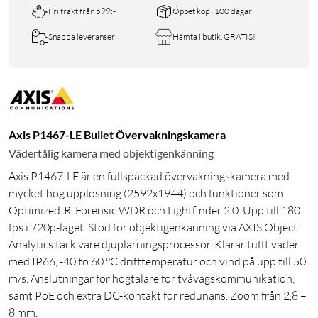
Fri frakt från 599:-
Öppet köp i 100 dagar
Snabba leveranser
Hämta i butik, GRATIS!
Axis P1467-LE Bullet Övervakningskamera
Vädertålig kamera med objektigenkänning
Axis P1467-LE är en fullspäckad övervakningskamera med
mycket hög upplösning (2592x1944) och funktioner som
OptimizedIR, Forensic WDR och Lightfinder 2.0. Upp till 180
fps i 720p-läget. Stöd för objektigenkänning via AXIS Object
Analytics tack vare djuplärningsprocessor. Klarar tufft väder
med IP66, -40 to 60 °C drifttemperatur och vind på upp till 50
m/s. Anslutningar för högtalare för tvåvägskommunikation,
samt PoE och extra DC-kontakt för redunans. Zoom från 2,8 –
8 mm.