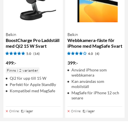
Belkin
Belkin
BoostCharge Pro Laddställ
Webbkamera-fäste för
med Qi2 15 W Svart
iPhone med MagSafe Svart
5.0
(14)
4.0
(4)
499
:
-
399
:
-
Använd iPhone som
Finns i 2 varianter
webbkamera
Qi2 för upp till 15 W
Kan användas som
Perfekt för Apple StandBy
mobilställ
Kompatibel med MagSafe
MagSafe för iPhone 12 och
senare
Online
:
Ej i lager
Online
:
Ej i lager