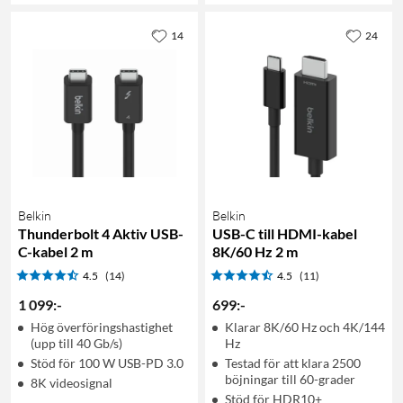
14
24
Belkin
Belkin
Thunderbolt 4 Aktiv USB-
USB-C till HDMI-kabel
C-kabel 2 m
8K/60 Hz 2 m
4.5
(14)
4.5
(11)
1 099
:
-
699
:
-
Hög överföringshastighet
Klarar 8K/60 Hz och 4K/144
(upp till 40 Gb/s)
Hz
Stöd för 100 W USB-PD 3.0
Testad för att klara 2500
böjningar till 60-grader
8K videosignal
Stöd för HDR10+