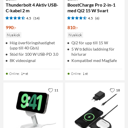
Thunderbolt 4 Aktiv USB-
BoostCharge Pro 2-in-1
C-kabel 2 m
med Qi2 15 W Svart
4.5
(14)
4.5
(6)
990
:
-
810
:
-
Nyskick
Nyskick
Hög överföringshastighet
Qi2 för upp till 15 W
(upp till 40 Gb/s)
5 W trådlös laddning för
Stöd för 100 W USB-PD 3.0
hörlurar
8K videosignal
Kompatibel med MagSafe
Online
:
1+ st
Online
:
1 st
11
18