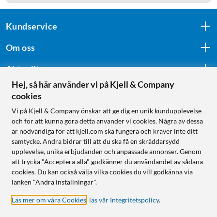
Kundservice
Om oss
Aktuellt
Hej, så här använder vi på Kjell & Company
cookies
Följ oss
Vi på Kjell & Company önskar att ge dig en unik kundupplevelse
och för att kunna göra detta använder vi cookies. Några av dessa
är nödvändiga för att kjell.com ska fungera och kräver inte ditt
samtycke. Andra bidrar till att du ska få en skräddarsydd
Handla från:
upplevelse, unika erbjudanden och anpassade annonser. Genom
att trycka "Acceptera alla" godkänner du användandet av sådana
Sverige
cookies. Du kan också välja vilka cookies du vill godkänna via
Norge
länken "Ändra inställningar".
Läs mer om våra Cookies
,
läs vår Integritetspolicy
.