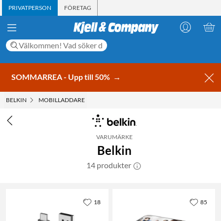
PRIVATPERSON
FÖRETAG
SOMMARREA - Upp till 50%
→
BELKIN
MOBILLADDARE
VARUMÄRKE
Belkin
14 produkter
18
85