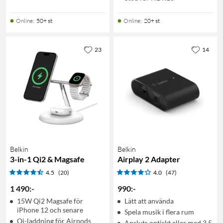
Online
:
50+ st
Online
:
20+ st
23
14
Belkin
Belkin
3-in-1 Qi2 & Magsafe
Airplay 2 Adapter
4.5
(20)
4.0
(47)
1 490
:
-
990
:
-
15W Qi2 Magsafe för
Lätt att använda
iPhone 12 och senare
Spela musik i flera rum
Qi-laddning för Airpods
Ansluts optiskt eller med 3,5