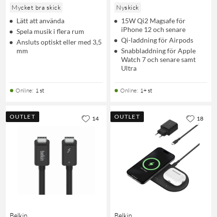
Mycket bra skick
Nyskick
Lätt att använda
15W Qi2 Magsafe för
iPhone 12 och senare
Spela musik i flera rum
Qi-laddning för Airpods
Ansluts optiskt eller med 3,5
mm
Snabbladdning för Apple
Watch 7 och senare samt
Ultra
Online
:
1 st
Online
:
1+ st
OUTLET
OUTLET
14
18
Belkin
Belkin