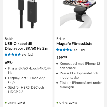
Belkin
Belkin
USB-C-kabel till
Magsafe Fitnessfäste
Displayport 8K/60 Hz 2 m
4.5
(12)
5.0
(20)
90
199
699
:
-
Kompatibel med iPhone 12
och senare
Klarar 8K/60 Hz och 4K/144
Hz
Passar bl.a. löpbandet och
motionscykeln
DisplayPort 1.4 med 32,4
Gb/s
Fäst din iPhone säkert under
träningen
Stöd för HBR3, DSC och
HDCP 2.2
Online
:
20+ st
Online
:
20+ st