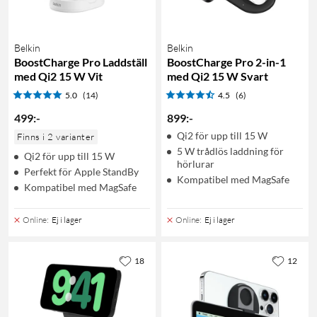
Belkin
Belkin
BoostCharge Pro Laddställ
BoostCharge Pro 2-in-1
med Qi2 15 W Vit
med Qi2 15 W Svart
5.0
(14)
4.5
(6)
499
:
-
899
:
-
Qi2 för upp till 15 W
Finns i 2 varianter
5 W trådlös laddning för
Qi2 för upp till 15 W
hörlurar
Perfekt för Apple StandBy
Kompatibel med MagSafe
Kompatibel med MagSafe
Online
:
Ej i lager
Online
:
Ej i lager
18
12