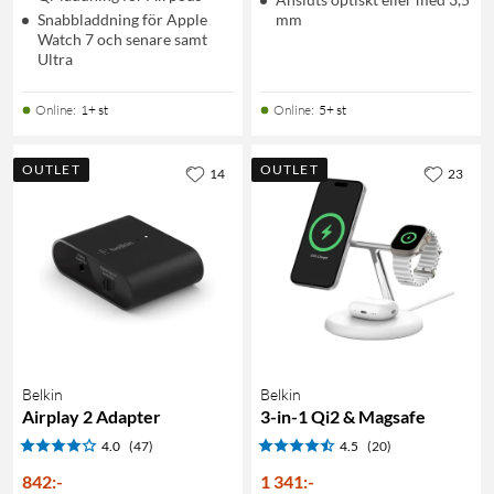
Snabbladdning för Apple
mm
Watch 7 och senare samt
Ultra
Online
:
1+ st
Online
:
5+ st
OUTLET
OUTLET
14
23
Belkin
Belkin
Airplay 2 Adapter
3-in-1 Qi2 & Magsafe
4.0
(47)
4.5
(20)
842
:
-
1 341
:
-