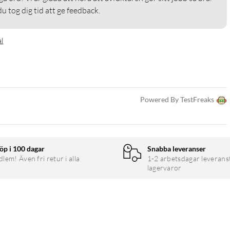
u tog dig tid att ge feedback.
al
Powered By TestFreaks
öp i 100 dagar
Snabba leveranser
em! Även fri retur i alla
1-2 arbetsdagar leverans
lagervaror