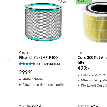
NYHET
70
Cleverio
Levoit
Filter till fläkt AF-F100
Core 300 Pet All
filter
4.5
(49 kundbetyg)
499
:
-
299
90
Filtrerar 99,97 %
HEPA 13-filter
Minskar hår, poll
Fångar upp damm och pollen
För Levoit Core 3
Online
:
100+ st
Online
:
20+ st