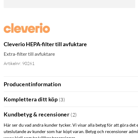
Cleverio HEPA-filter till avfuktare
Extra-filter till avfuktare
Artikelnr: 90261
Producentinformation
Komplettera ditt köp
(
3
)
Kundbetyg & recensioner
(
2
)
Här ser du vad andra kunder tycker. Vi visar alla betyg för att göra det 
uteslutande av kunder som har köpt varan. Betyg och recensioner admin
www.kjell.com/se/villkor/recensioner.