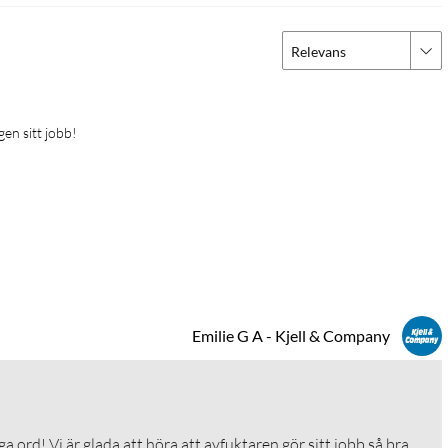
Relevans
gen sitt jobb!
Emilie G A - Kjell & Company
ga ord! Vi är glada att höra att avfuktaren gör sitt jobb så bra. 