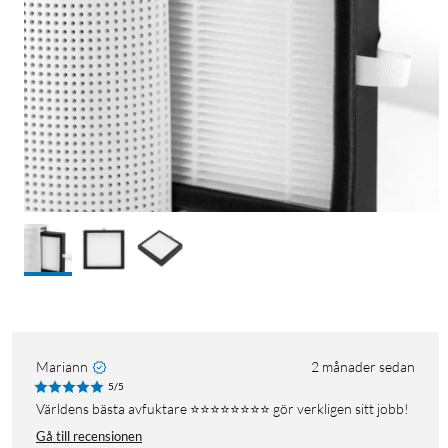
Mariann
2 månader sedan
5/5
Världens bästa avfuktare ⭐️⭐️⭐️⭐️⭐️⭐️⭐️⭐️ gör verkligen sitt jobb!
Gå till recensionen