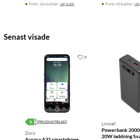
Finns i 104 butiker.
Välj butik
Finns i 60 butiker.
Välj
Senast visade
0
(PRODUKTBLAD)
Linocell
Powerbank 2000
Doro
20W laddning Sv
Aurora A31 smartphone