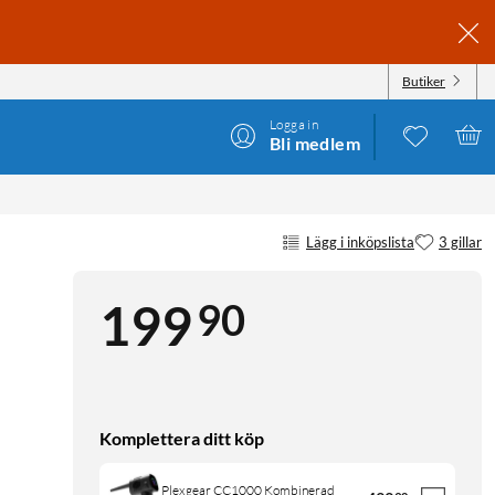
Butiker
Logga in
Bli medlem
Lägg i inköpslista
3 gillar
90
199
Komplettera ditt köp
Plexgear CC1000 Kombinerad