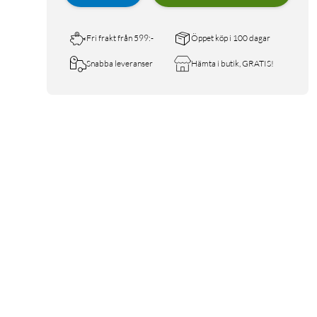
Fri frakt från 599:-
Öppet köp i 100 dagar
Snabba leveranser
Hämta i butik, GRATIS!