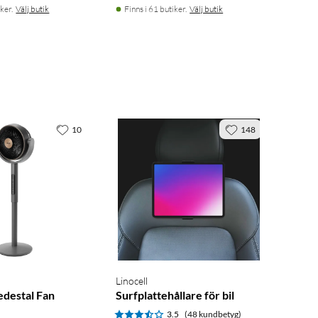
ker.
Välj butik
Finns i 61 butiker.
Välj butik
10
148
Linocell
edestal Fan
Surfplattehållare för bil
3.5
(48 kundbetyg)