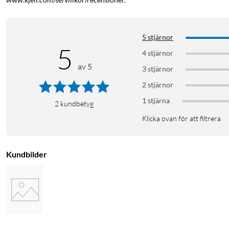
5 stjärnor
5
4 stjärnor
av 5
3 stjärnor
2 stjärnor
1 stjärna
2
kundbetyg
Klicka ovan för att filtrera
Kundbilder