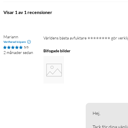
Visar 1 av 1 recensioner
Mariann
Världens bästa avfuktare ⭐️⭐️⭐️⭐️⭐️⭐️⭐️⭐️ gör verkli
Verifierad köpare
5/5
Bifogade bilder
2 månader sedan
Hej, 

Tack för dina vänli