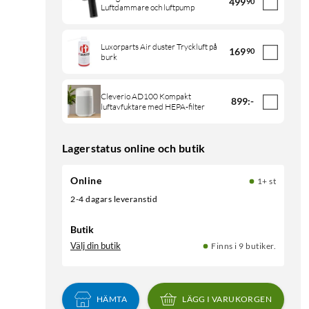
499
90
Luftdammare och luftpump
Luxorparts Air duster Tryckluft på
169
90
burk
Cleverio AD100 Kompakt
899
:
-
luftavfuktare med HEPA-filter
Lagerstatus online och butik
Online
1+ st
2-4 dagars leveranstid
Butik
Välj din butik
Finns i 9 butiker.
HÄMTA
LÄGG I VARUKORGEN