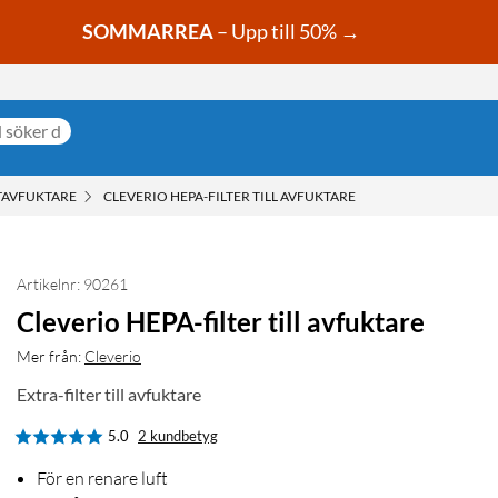
SOMMARREA
– Upp till 50% →
TAVFUKTARE
CLEVERIO HEPA-FILTER TILL AVFUKTARE
Artikelnr: 90261
Cleverio HEPA-filter till avfuktare
Mer från:
Cleverio
Extra-filter till avfuktare
5.0
2 kundbetyg
För en renare luft