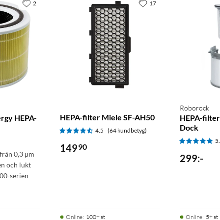
2
17
Roborock
HEPA-filter Miele SF-AH50
ergy HEPA-
HEPA-filte
Dock
4.5
(64 kundbetyg)
5
149
90
 från 0,3 µm
299
:
-
en och lukt
00-serien
Online
:
100+ st
Online
:
5+ st