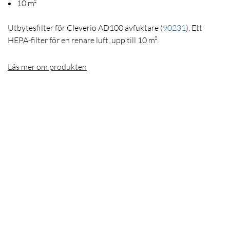
10 m²
Utbytesfilter för Cleverio AD100 avfuktare
(
90231
)
. Ett
HEPA-filter för en renare luft, upp till 10 m².
Läs mer om produkten