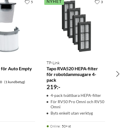
NYHET
5
3
TP-Link
r för Auto Empty
Tapo RVA520 HEPA-filter
för robotdammsugare 4-
pack
.0
(1 kundbetyg)
219
:
-
4-pack tvättbara HEPA-filter
För RV50 Pro Omni och RV50
Omni
Byts enkelt utan verktyg
Online
:
50+ st