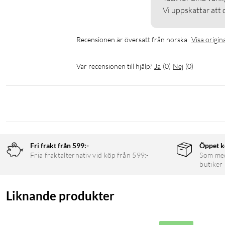
Vi uppskattar att d
Recensionen är översatt från norska
Visa origin
Var recensionen till hjälp?
Ja
(
0
)
Nej
(
0
)
Fri frakt från 599:-
Öppet k
Fria fraktalternativ vid köp från 599:-
Som medl
butiker
Liknande produkter