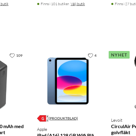
 butik
Finns i 101 butiker.
Välj butik
Finns i 27 buti
NYHET
109
4
(PRODUKTBLAD)
Levoit
0 mAh med
CirculAir P
Apple
art
golvfläkt
iPad (A16) 128 GB Wifi Blå