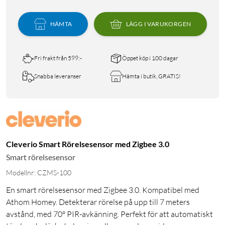
HÄMTA
LÄGG I VARUKORGEN
Fri frakt från 599:-
Öppet köp i 100 dagar
Snabba leveranser
Hämta i butik, GRATIS!
Cleverio Smart Rörelsesensor med Zigbee 3.0
Smart rörelsesensor
Modellnr: CZMS-100
En smart rörelsesensor med Zigbee 3.0. Kompatibel med
Athom Homey. Detekterar rörelse på upp till 7 meters
avstånd, med 70° PIR-avkänning. Perfekt för att automatiskt