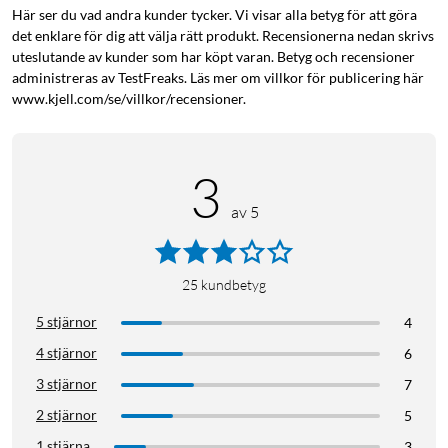
Här ser du vad andra kunder tycker. Vi visar alla betyg för att göra
det enklare för dig att välja rätt produkt. Recensionerna nedan skrivs
uteslutande av kunder som har köpt varan. Betyg och recensioner
administreras av TestFreaks. Läs mer om villkor för publicering här
www.kjell.com/se/villkor/recensioner.
3
av 5
25
kundbetyg
5 stjärnor
4
4 stjärnor
6
3 stjärnor
7
2 stjärnor
5
1 stjärna
3