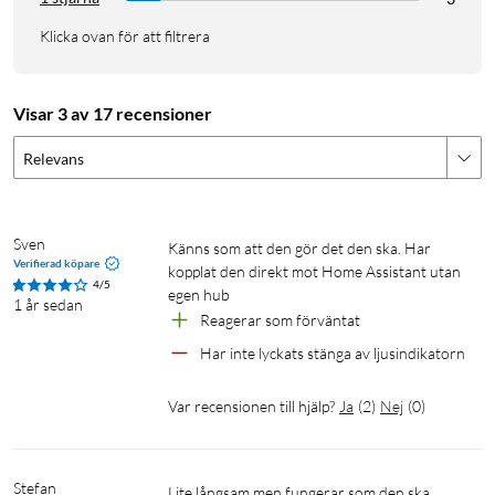
Klicka ovan för att filtrera
Visar 3 av 17 recensioner
Relevans
Sven
Känns som att den gör det den ska. Har 
Verifierad köpare
kopplat den direkt mot Home Assistant utan 
4/5
egen hub
1 år sedan
Reagerar som förväntat
Har inte lyckats stänga av ljusindikatorn
Var recensionen till hjälp?
Ja
(
2
)
Nej
(
0
)
Stefan
Lite långsam men fungerar som den ska. 
