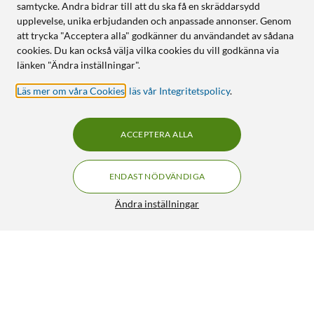
samtycke. Andra bidrar till att du ska få en skräddarsydd
upplevelse, unika erbjudanden och anpassade annonser. Genom
att trycka "Acceptera alla" godkänner du användandet av sådana
cookies. Du kan också välja vilka cookies du vill godkänna via
länken "Ändra inställningar".
Läs mer om våra Cookies
,
läs vår Integritetspolicy
.
ACCEPTERA ALLA
ENDAST NÖDVÄNDIGA
Ändra inställningar
Cleverio Smart Rörelsesensor med Zigbee 3.0
199:90
3/5
HÄMTA
LÄGG I VARUKORGEN