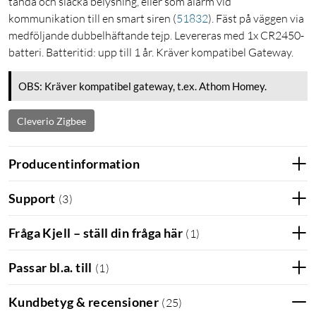
tända och släcka belysning, eller som alarm vid
kommunikation till en smart siren
(
51832
)
. Fäst på väggen via
medföljande dubbelhäftande tejp. Levereras med 1x CR2450-
batteri. Batteritid: upp till 1 år. Kräver kompatibel Gateway.
OBS: Kräver kompatibel gateway, t.ex. Athom Homey.
Cleverio Zigbee
Producentinformation
Support
(
3
)
Fråga Kjell – ställ din fråga här
(
1
)
Passar bl.a. till
(
1
)
Kundbetyg & recensioner
(
25
)