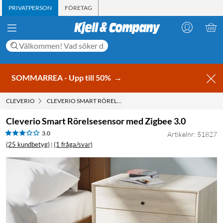
PRIVATPERSON
FÖRETAG
SOMMARREA - Upp till 50%
→
CLEVERIO
CLEVERIO SMART RÖRELSESENSOR MED ZIGBEE 3.0
Cleverio Smart Rörelsesensor med Zigbee 3.0
3.0
Artikelnr: 51827
(25 kundbetyg)
(1 fråga/svar)
|