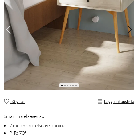
53 gillar
Lägg i inköpslista
Smart rörelsesensor
7 meters rörelseavkänning
PIR: 70°