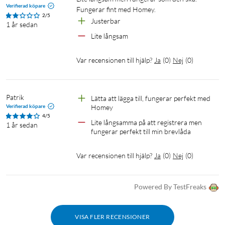
Verifierad köpare
Fungerar fint med Homey.
2/5
Justerbar
1 år sedan
Lite långsam
Var recensionen till hjälp?
Ja
(
0
)
Nej
(
0
)
Patrik
Lätta att lägga till, fungerar perfekt med 
Verifierad köpare
Homey 
4/5
Lite långsamma på att registrera men 
1 år sedan
fungerar perfekt till min brevlåda 
Var recensionen till hjälp?
Ja
(
0
)
Nej
(
0
)
Powered By TestFreaks
VISA FLER RECENSIONER