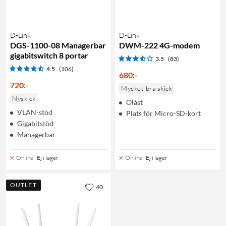
D-Link
D-Link
DGS-1100-08 Managerbar
DWM-222 4G-modem
gigabitswitch 8 portar
3.5
(83)
4.5
(106)
680
:
-
720
:
-
Mycket bra skick
Nyskick
Olåst
VLAN-stöd
Plats för Micro-SD-kort
Gigabitstöd
Managerbar
Online
:
Ej i lager
Online
:
Ej i lager
OUTLET
40