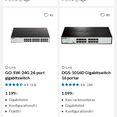
41
90
D-Link
D-Link
GO-SW-24G 24-port
DGS-1016D Gigabitswitch
gigabitswitch
16 portar
4.5
(13)
5.0
(34)
1 199
:
-
1 099
:
-
Gigabitstöd
Kan rackmonteras
Konfigurationsfri
Gigabitstöd
Fläktfri
Konfigurationsfri