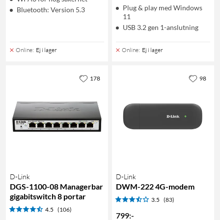
Plug & play med Windows
Bluetooth: Version 5.3
11
USB 3.2 gen 1-anslutning
Online
:
Ej i lager
Online
:
Ej i lager
178
98
D-Link
D-Link
DGS-1100-08 Managerbar
DWM-222 4G-modem
gigabitswitch 8 portar
3.5
(83)
4.5
(106)
799
:
-