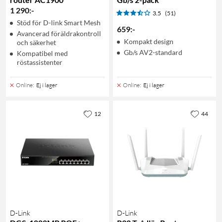
1 290
:
-
3.5
(51)
Stöd för D-link Smart Mesh
659
:
-
Avancerad föräldrakontroll
Kompakt design
och säkerhet
Gb/s AV2-standard
Kompatibel med
röstassistenter
Online
:
Ej i lager
Online
:
Ej i lager
12
44
D-Link
D-Link