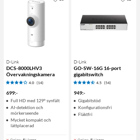
D-Link
D-Link
DCS-8000LHV3
GO-SW-16G 16-port
Övervakningskamera
gigabitswitch
4.0
(14)
4.5
(54)
699
:
-
949
:
-
Full HD med 129° synfält
Gigabitstöd
AI-detektion och
Konfigurationsfri
mörkerseende
Fläktfri
Mycket kompakt och
lättplacerad
Online
:
Ej i lager
Online
:
Ej i lager