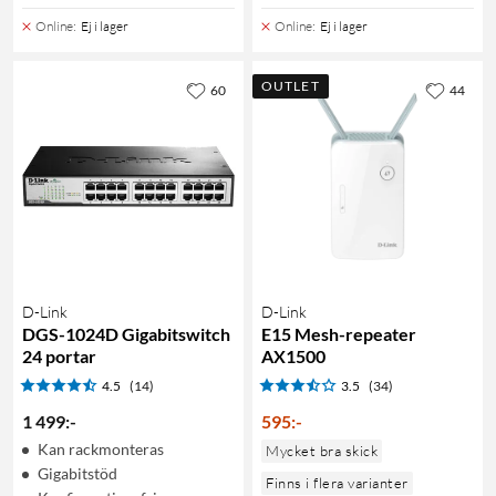
Online
:
Ej i lager
Online
:
Ej i lager
OUTLET
60
44
D-Link
D-Link
DGS-1024D Gigabitswitch
E15 Mesh-repeater
24 portar
AX1500
4.5
(14)
3.5
(34)
1 499
:
-
595
:
-
Kan rackmonteras
Mycket bra skick
Gigabitstöd
Finns i flera varianter