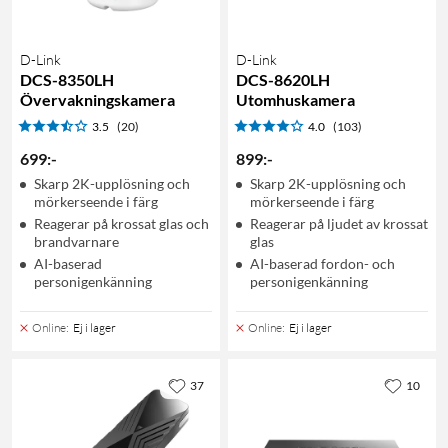
D-Link
D-Link
DCS-8350LH
DCS-8620LH
Övervakningskamera
Utomhuskamera
3.5
(20)
4.0
(103)
699
:
-
899
:
-
Skarp 2K-upplösning och
Skarp 2K-upplösning och
mörkerseende i färg
mörkerseende i färg
Reagerar på krossat glas och
Reagerar på ljudet av krossat
brandvarnare
glas
AI-baserad
AI-baserad fordon- och
personigenkänning
personigenkänning
Online
:
Ej i lager
Online
:
Ej i lager
37
10