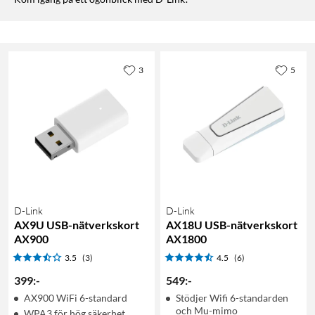
3
5
D-Link
D-Link
AX9U USB-nätverkskort
AX18U USB-nätverkskort
AX900
AX1800
3.5
(3)
4.5
(6)
399
:
-
549
:
-
AX900 WiFi 6-standard
Stödjer Wifi 6-standarden
och Mu-mimo
WPA3 för hög säkerhet