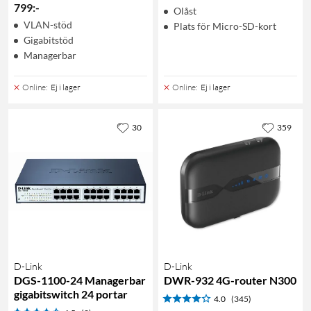
799
:
-
Olåst
VLAN-stöd
Plats för Micro-SD-kort
Gigabitstöd
Managerbar
Online
:
Ej i lager
Online
:
Ej i lager
30
359
D-Link
D-Link
DGS-1100-24 Managerbar
DWR-932 4G-router N300
gigabitswitch 24 portar
4.0
(345)