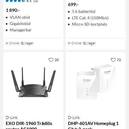
4.5
(2)
699
:
-
1 890
:
-
5 h batteritid
VLAN-stöd
LTE Cat. 4 (150Mb/s)
Gigabitstöd
Micro-SD-kortplats
Managerbar
Online
:
Ej i lager
Online
:
Ej i lager
20
72
D-Link
D-Link
EXO DIR-1960 Trådlös
DHP-601AV Homeplug 1
router AC1900
Gb/s 2-pack