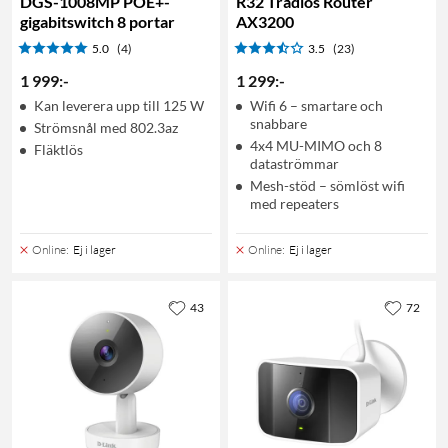
DGS-1008MP POE+-
R32 Trådlös Router
gigabitswitch 8 portar
AX3200
5.0
(4)
3.5
(23)
1 999
:
-
1 299
:
-
Kan leverera upp till 125 W
Wifi 6 – smartare och
snabbare
Strömsnål med 802.3az
4x4 MU-MIMO och 8
Fläktlös
dataströmmar
Mesh-stöd – sömlöst wifi
med repeaters
Online
:
Ej i lager
Online
:
Ej i lager
43
72