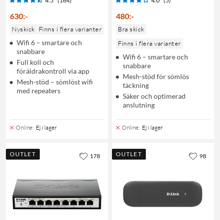
4.5
(164)
4.0
(5)
630
:
-
480
:
-
Nyskick
Finns i flera varianter
Bra skick
Wifi 6 – smartare och
Finns i flera varianter
snabbare
Wifi 6 – smartare och
Full koll och
snabbare
föräldrakontroll via app
Mesh-stöd för sömlös
Mesh-stöd – sömlöst wifi
täckning
med repeaters
Säker och optimerad
anslutning
Online
:
Ej i lager
Online
:
Ej i lager
OUTLET
OUTLET
178
98