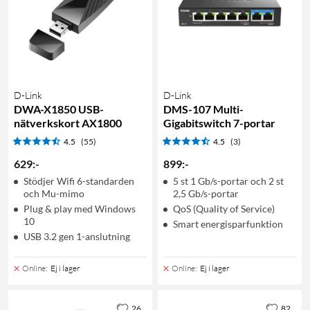
D-Link
D-Link
DWA-X1850 USB-
DMS-107 Multi-
nätverkskort AX1800
Gigabitswitch 7-portar
4.5
(55)
4.5
(3)
629
:
-
899
:
-
Stödjer Wifi 6-standarden
5 st 1 Gb/s-portar och 2 st
och Mu-mimo
2,5 Gb/s-portar
Plug & play med Windows
QoS (Quality of Service)
10
Smart energisparfunktion
USB 3.2 gen 1-anslutning
Online
:
Ej i lager
Online
:
Ej i lager
26
82