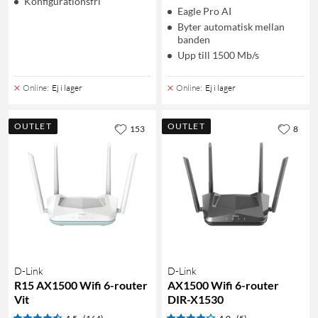
Konfigurationsfri
Eagle Pro AI
Byter automatisk mellan
banden
Upp till 1500 Mb/s
Online
:
Ej i lager
Online
:
Ej i lager
OUTLET
OUTLET
153
8
D-Link
D-Link
R15 AX1500 Wifi 6-router
AX1500 Wifi 6-router
Vit
DIR-X1530