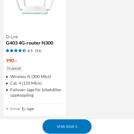
D-Link
G403 4G-router N300
4.5
(51)
990
:
-
Nyskick
Wireless N (300 Mb/s)
Cat. 4 (150 Mb/s)
Failover-läge för bibehållen
uppkoppling
Online
:
Ej i lager
VISA SIDA 1