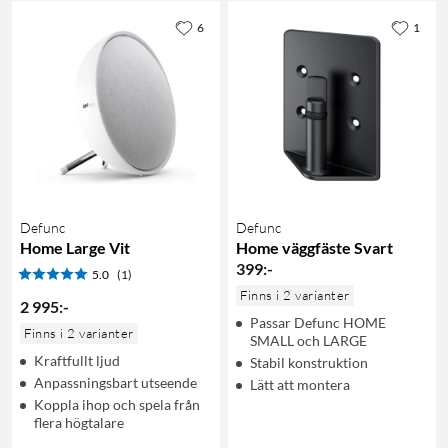
6
1
Defunc
Defunc
Home Large Vit
Home väggfäste Svart
399
:
-
5.0
(1)
Finns i 2 varianter
2 995
:
-
Passar Defunc HOME
Finns i 2 varianter
SMALL och LARGE
Kraftfullt ljud
Stabil konstruktion
Anpassningsbart utseende
Lätt att montera
Koppla ihop och spela från
flera högtalare