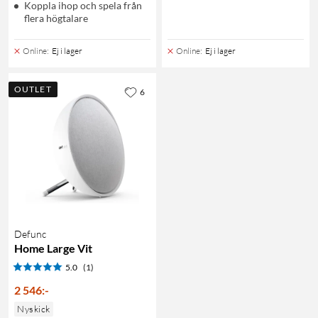
Koppla ihop och spela från
flera högtalare
Online
:
Ej i lager
Online
:
Ej i lager
OUTLET
6
Defunc
Home Large Vit
5.0
(1)
2 546
:
-
Nyskick