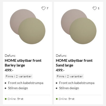
7
1
Defunc
Defunc
HOME utbytbar front
HOME utbytbar front
Barley large
Sand large
499
:
-
499
:
-
Finns i 2 varianter
Finns i 2 varianter
Front och kabelstrumpa
Front och kabelstrumpa
Stilren design
Stilren design
Online
:
5+ st
Online
:
5+ st