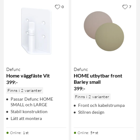
0
7
Defunc
Defunc
Home väggfäste Vit
HOME utbytbar front
Barley small
399
:
-
399
:
-
Finns i 2 varianter
Finns i 2 varianter
Passar Defunc HOME
SMALL och LARGE
Front och kabelstrumpa
Stabil konstruktion
Stilren design
Lätt att montera
Online
:
1 st
Online
:
5+ st