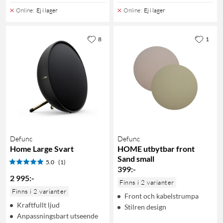
Online
:
Ej i lager
Online
:
Ej i lager
8
1
Defunc
Defunc
Home Large Svart
HOME utbytbar front
Sand small
5.0
(1)
399
:
-
2 995
:
-
Finns i 2 varianter
Finns i 2 varianter
Front och kabelstrumpa
Kraftfullt ljud
Stilren design
Anpassningsbart utseende