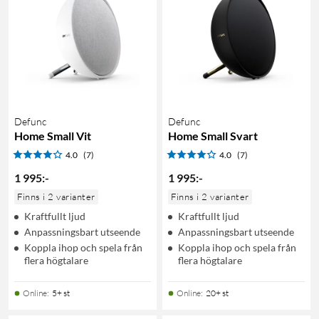
Defunc
Defunc
Home Small Vit
Home Small Svart
4.0
(7)
4.0
(7)
1 995
:
-
1 995
:
-
Finns i 2 varianter
Finns i 2 varianter
Kraftfullt ljud
Kraftfullt ljud
Anpassningsbart utseende
Anpassningsbart utseende
Koppla ihop och spela från
Koppla ihop och spela från
flera högtalare
flera högtalare
Online
:
5+ st
Online
:
20+ st